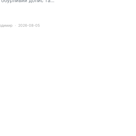
 обурливий допис та…
лодимир
2026-08-05