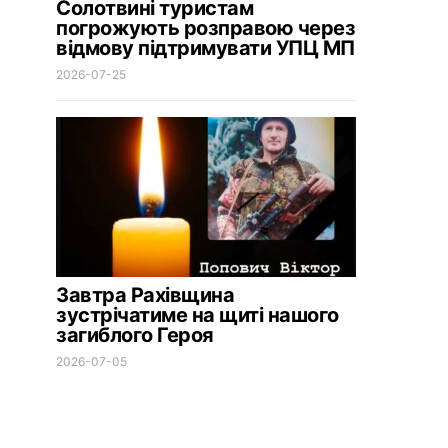
Солотвині туристам
погрожують розправою через
відмову підтримувати УПЦ МП
2026-07-25
Завтра Рахівщина
зустрічатиме на щиті нашого
загиблого Героя
2026-07-05