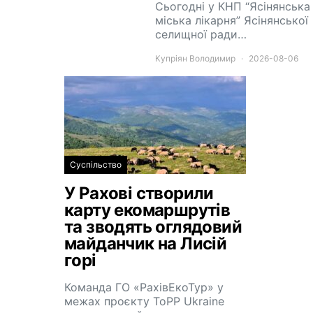
Сьогодні у КНП “Ясінянська
міська лікарня” Ясінянської
селищної ради…
Купріян Володимир
2026-08-06
Суспільство
У Рахові створили
карту екомаршрутів
та зводять оглядовий
майданчик на Лисій
горі
Команда ГО «РахівЕкоТур» у
межах проєкту ToPP Ukraine