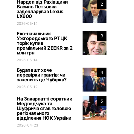
Нардеп від Рахівщини
2
Василь Петьовка
задекларував Lexus
LX600
2026-05-14
Екс-начальник
3
Ужгородського РТЦК
торік купив
преміальний ZEEKR за 2
млн грн
2026-05-14
Будапешт хоче
4
перевірки грантів: чи
зачепить це Чубірка?
2026-05-12
На Закарпатті соратник
5
Медведчука та
Шуфрича став головою
регіонального
відділення НОК України
2026-04-23