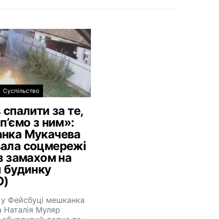
Суспільство
 спалити за те,
п’ємо з ним»:
нка Мукачева
ала соцмережі
з замахом на
л будинку
О)
 у Фейсбуці мешканка
 Наталія Муляр