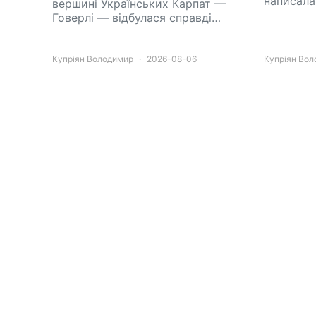
написала
вершині Українських Карпат —
Говерлі — відбулася справді…
Купріян Володимир
2026-08-06
Купріян Во