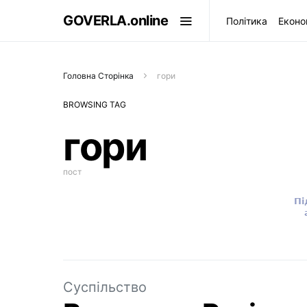
GOVERLA.online
Політика
Еконо
Головна Сторінка
гори
BROWSING TAG
гори
пост
Суспільство