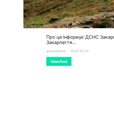
Про це інформує ДСНС Закарп
Закарпаття…
goverlaonline
2024-05-23
View Post