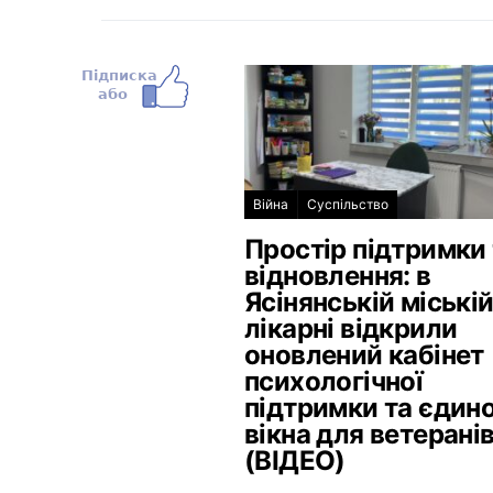
Війна
Суспільство
Простір підтримки 
відновлення: в
Ясінянській міські
лікарні відкрили
оновлений кабінет
психологічної
підтримки та єдин
вікна для ветерані
(ВІДЕО)