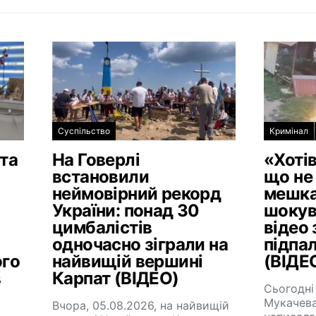
Суспільство
Кримінал
та
На Говерлі
«Хотів
встановили
що не 
й
неймовірний рекорд
мешка
України: понад 30
шокув
цимбалістів
відео 
одночасно зіграли на
підпа
ого
найвищій вершині
(ВІДЕ
в
Карпат (ВІДЕО)
Сьогодні
Мукачева
Вчора, 05.08.2026, на найвищій