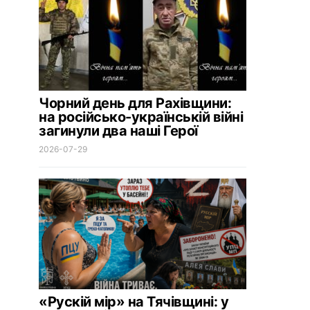
Чорний день для Рахівщини:
на російсько-українській війні
загинули два наші Герої
2026-07-29
«Рускій мір» на Тячівщині: у