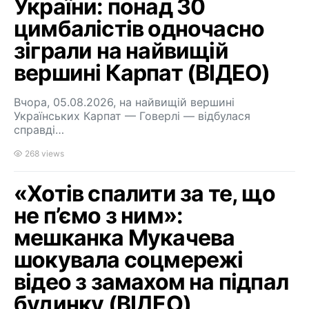
України: понад 30
цимбалістів одночасно
зіграли на найвищій
вершині Карпат (ВІДЕО)
Вчора, 05.08.2026, на найвищій вершині
Українських Карпат — Говерлі — відбулася
справді…
268 views
«Хотів спалити за те, що
не п’ємо з ним»:
мешканка Мукачева
шокувала соцмережі
відео з замахом на підпал
будинку (ВІДЕО)