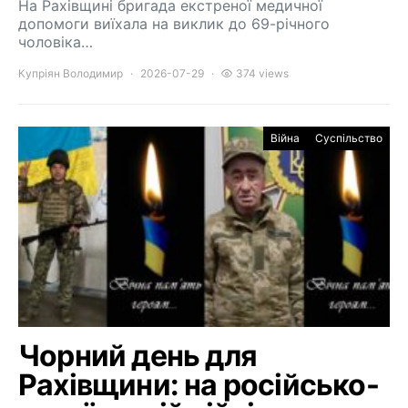
На Рахівщині бригада екстреної медичної
допомоги виїхала на виклик до 69-річного
чоловіка…
Купріян Володимир
2026-07-29
374 views
Війна
Суспільство
Чорний день для
Рахівщини: на російсько-