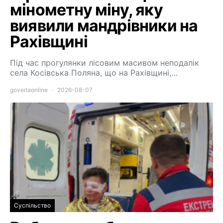
мінометну міну, яку
виявили мандрівники на
Рахівщині
Під час прогулянки лісовим масивом неподалік
села Косівська Поляна, що на Рахівщині,…
goverlaonline
2026-08-07
Суспільство