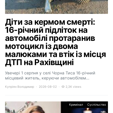
Діти за кермом смерті:
16-річний підліток на
автомобілі протаранив
мотоцикл із двома
малюками та втік із місця
ДТП на Рахівщині
Увечері 1 серпня у селі Чорна Тиса 16-річний
місцевий житель, керуючи автомобілем…
Купріян Володимир
2026-08-02
2,3K views
Кримінал
Суспільство