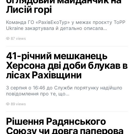
Лисій горі
Команда ГО «РахівЕкоТур» у межах проєкту ToPP
Ukraine закартувала й детально описала…
87 views
41-річний мешканець
Херсона дві доби блукав в
лісах Рахівщини
3 серпня о 16:46 до Служби порятунку надійшло
повідомлення про те, що…
89 views
Рішення Радянського
Союзу чи довга паперова