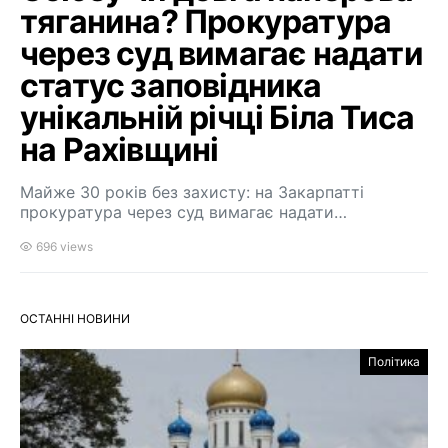
тяганина? Прокуратура
через суд вимагає надати
статус заповідника
унікальній річці Біла Тиса
на Рахівщині
Майже 30 років без захисту: на Закарпатті
прокуратура через суд вимагає надати…
696 views
ОСТАННІ НОВИНИ
Політика