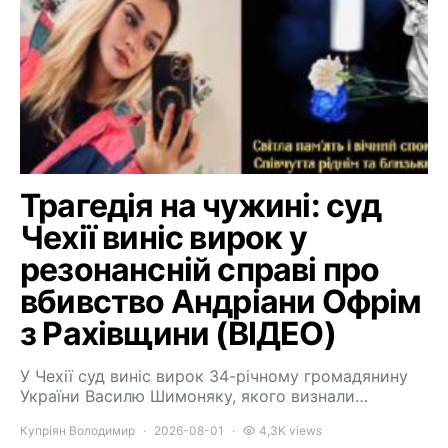
Трагедія на чужині: суд
Чехії виніс вирок у
резонансній справі про
вбивство Андріани Офрім
з Рахівщини (ВІДЕО)
У Чехії суд виніс вирок 34-річному громадянину
України Василю Шимоняку, якого визнали…
Купріян Володимир
2026-08-01
4,3K views