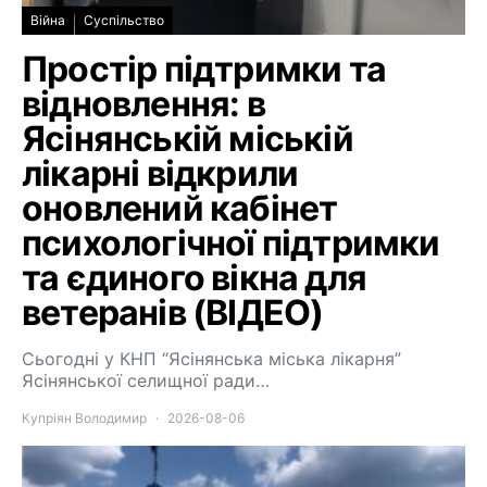
Війна
Суспільство
Простір підтримки та
відновлення: в
Ясінянській міській
лікарні відкрили
оновлений кабінет
психологічної підтримки
та єдиного вікна для
ветеранів (ВІДЕО)
Сьогодні у КНП “Ясінянська міська лікарня”
Ясінянської селищної ради…
Купріян Володимир
2026-08-06