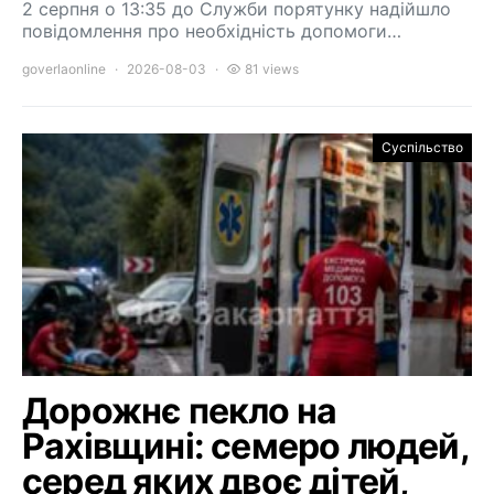
2 серпня о 13:35 до Служби порятунку надійшло
повідомлення про необхідність допомоги…
goverlaonline
2026-08-03
81 views
Суспільство
Дорожнє пекло на
Рахівщині: семеро людей,
серед яких двоє дітей,