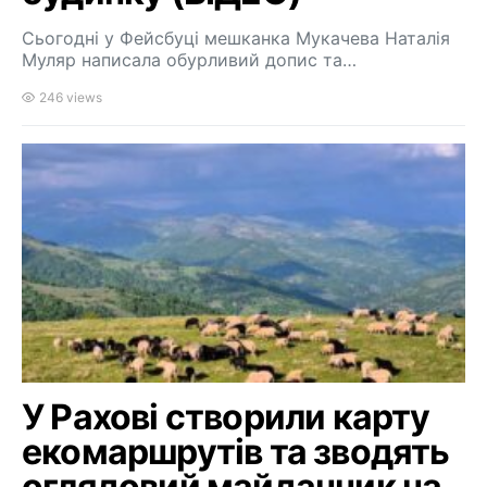
Сьогодні у Фейсбуці мешканка Мукачева Наталія
Муляр написала обурливий допис та…
246 views
У Рахові створили карту
екомаршрутів та зводять
оглядовий майданчик на