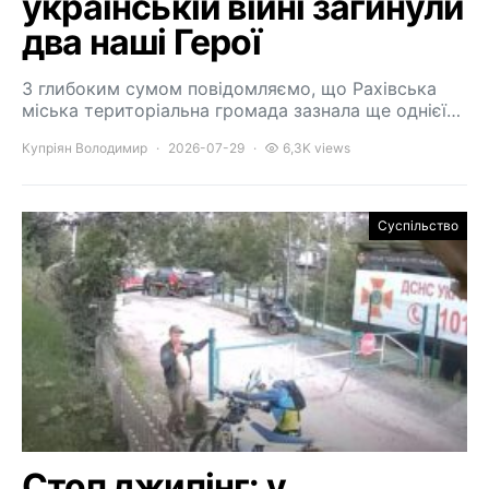
українській війні загинули
два наші Герої
З глибоким сумом повідомляємо, що Рахівська
міська територіальна громада зазнала ще однієї…
Купріян Володимир
2026-07-29
6,3K views
Суспільство
Стоп джипінг: у