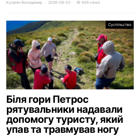
Купріян Володимир
2026-08-03
406 views
Суспільство
Біля гори Петрос
рятувальники надавали
допомогу туристу, який
упав та травмував ногу