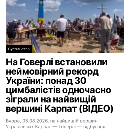
Суспільство
На Говерлі встановили
неймовірний рекорд
України: понад 30
цимбалістів одночасно
зіграли на найвищій
вершині Карпат (ВІДЕО)
Вчора, 05.08.2026, на найвищій вершині
Українських Карпат — Говерлі — відбулася