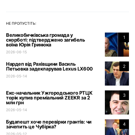
НЕ ПРОПУСТІТЬ:
Великобичківська громада у
1
скорботі: підтверджено загибель
воїна Юрія Гринюка
2026-06-15
Нардеп від Рахівщини Василь
2
Петьовка задекларував Lexus LX600
2026-05-14
Екс-начальник Ужгородського РТЦК
3
торік купив преміальний ZEEKR за 2
млн грн
2026-05-14
Будапешт хоче перевірки грантів: чи
4
зачепить це Чубірка?
2026-05-12