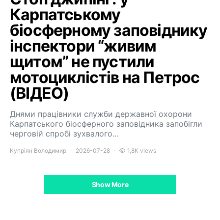
Карпатському
біосферному заповіднику
інспектори “живим
щитом” не пустили
мотоциклістів на Петрос
(ВІДЕО)
Днями працівники служби державної охорони
Карпатського біосферного заповідника запобігли
черговій спробі зухвалого…
Купріян Володимир
2026-07-28
1,8K views
Show More