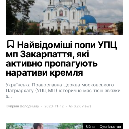
Найвідоміші попи УПЦ
мп Закарпаття, які
активно пропагують
наративи кремля
Українська Православна Церква московського
Патріархату (УПЦ МП) історично має тісні зв’язки
з…
Купріян Володимир
2023-11-12
6,2K views
Війна
Суспільство