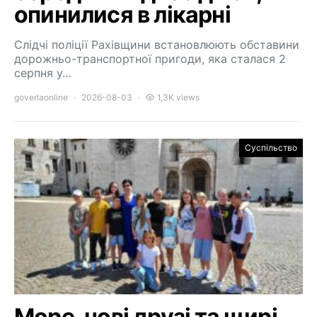
опинилися в лікарні
Слідчі поліції Рахівщини встановлюють обставини
дорожньо-транспортної пригоди, яка сталася 2
серпня у…
goverlaonline
2026-08-03
1,3K views
Суспільство
Море, нові друзі та щирі