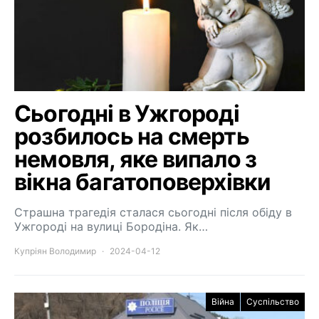
Сьогодні в Ужгороді
розбилось на смерть
немовля, яке випало з
вікна багатоповерхівки
Страшна трагедія сталася сьогодні після обіду в
Ужгороді на вулиці Бородіна. Як…
Купріян Володимир
2024-04-12
Війна
Суспільство