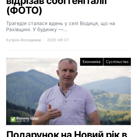
відрізав собі геніталії
(ФОТО)
Трагедія сталася вдень у селі Водиця, що на
Рахівщині. У будинку —…
Купріян Володимир
2025-08-07
Економіка
Суспільство
Подарунок на Новий рік в