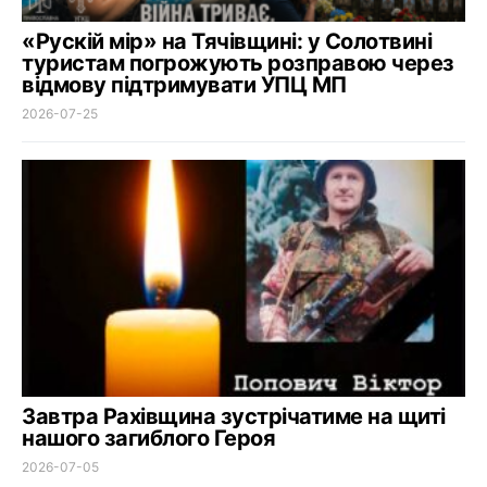
«Рускій мір» на Тячівщині: у Солотвині
туристам погрожують розправою через
відмову підтримувати УПЦ МП
2026-07-25
Завтра Рахівщина зустрічатиме на щиті
нашого загиблого Героя
2026-07-05