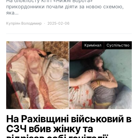
На блокпосту КПП «Нижні Ворота»
прикордонники почали діяти за новою схемою,
яка…
Купріян Володимир
2025-02-06
Кримінал
Суспільство
На Рахівщині військовий в
СЗЧ вбив жінку та