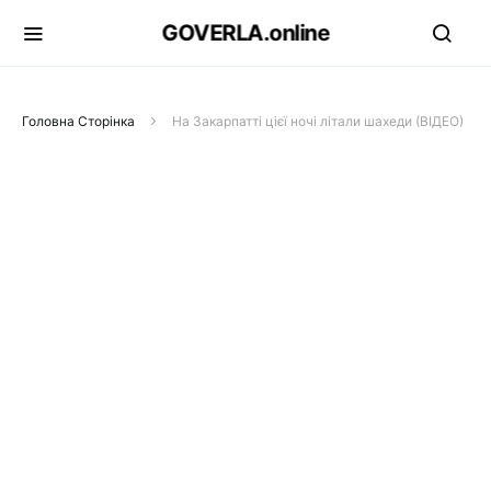
GOVERLA.online
Головна Сторінка
На Закарпатті цієї ночі літали шахеди (ВІДЕО)