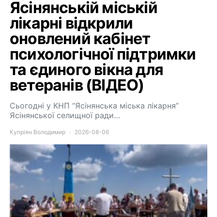
Ясінянській міській
лікарні відкрили
оновлений кабінет
психологічної підтримки
та єдиного вікна для
ветеранів (ВІДЕО)
Сьогодні у КНП “Ясінянська міська лікарня”
Ясінянської селищної ради…
Купріян Володимир
2026-08-06