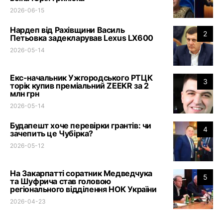
2026-06-15
Нардеп від Рахівщини Василь
2
Петьовка задекларував Lexus LX600
2026-05-14
Екс-начальник Ужгородського РТЦК
3
торік купив преміальний ZEEKR за 2
млн грн
2026-05-14
Будапешт хоче перевірки грантів: чи
4
зачепить це Чубірка?
2026-05-12
На Закарпатті соратник Медведчука
5
та Шуфрича став головою
регіонального відділення НОК України
2026-04-23