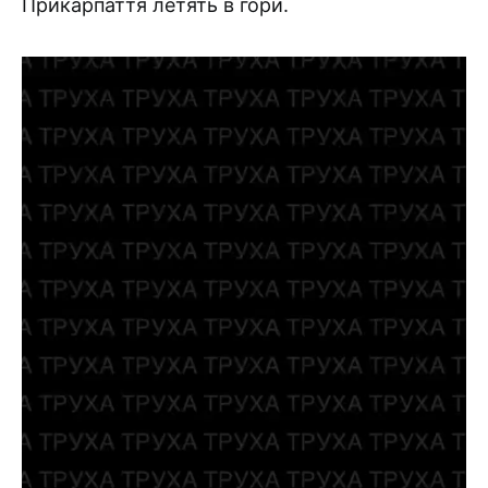
Прикарпаття летять в гори.