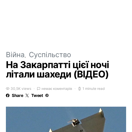
Війна
Суспільство
На Закарпатті цієї ночі
літали шахеди (ВІДЕО)
30,5K views
немає коментарів
1 minute read
Share
Tweet