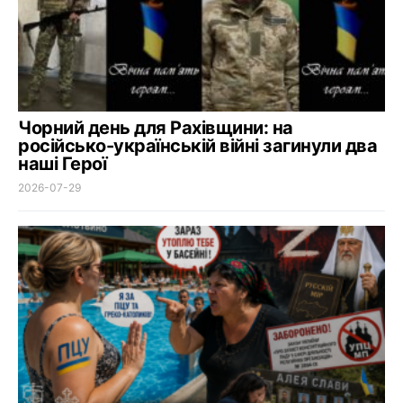
Чорний день для Рахівщини: на
російсько-українській війні загинули два
наші Герої
2026-07-29