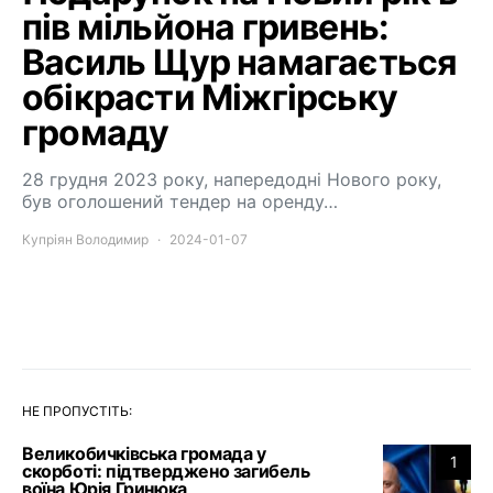
пів мільйона гривень:
Василь Щур намагається
обікрасти Міжгірську
громаду
28 грудня 2023 року, напередодні Нового року,
був оголошений тендер на оренду…
Купріян Володимир
2024-01-07
НЕ ПРОПУСТІТЬ:
Великобичківська громада у
1
скорботі: підтверджено загибель
воїна Юрія Гринюка