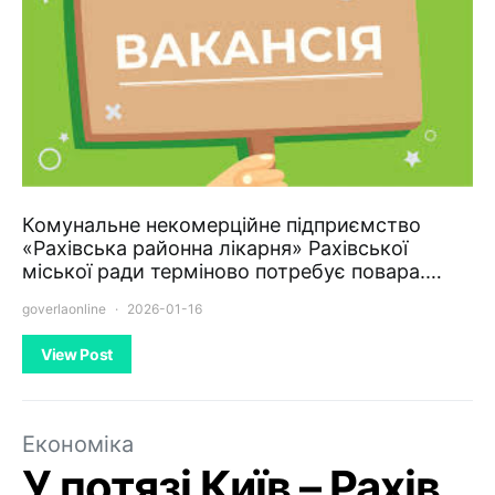
Комунальне некомерційне підприємство
«Рахівська районна лікарня» Рахівської
міської ради терміново потребує повара.…
goverlaonline
2026-01-16
View Post
Економіка
У потязі Київ – Рахів