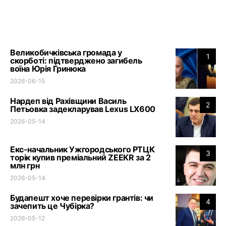
Великобичківська громада у
1
скорботі: підтверджено загибель
воїна Юрія Гринюка
2026-06-15
Нардеп від Рахівщини Василь
2
Петьовка задекларував Lexus LX600
2026-05-14
Екс-начальник Ужгородського РТЦК
3
торік купив преміальний ZEEKR за 2
млн грн
2026-05-14
Будапешт хоче перевірки грантів: чи
4
зачепить це Чубірка?
2026-05-12