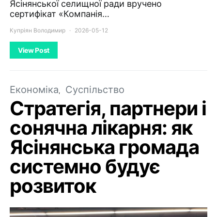
Ясінянської селищної ради вручено
сертифікат «Компанія…
Купріян Володимир
2026-05-12
View Post
Економіка
Суспільство
Стратегія, партнери і
сонячна лікарня: як
Ясінянська громада
системно будує
розвиток