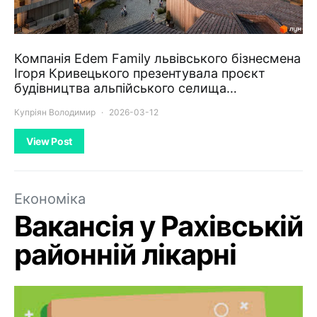
Компанія Edem Family львівського бізнесмена
Ігоря Кривецького презентувала проєкт
будівництва альпійського селища…
Купріян Володимир
2026-03-12
View Post
Економіка
Вакансія у Рахівській
районній лікарні