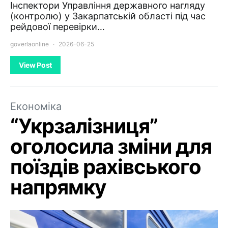
Інспектори Управління державного нагляду
(контролю) у Закарпатській області під час
рейдової перевірки…
goverlaonline
2026-06-25
View Post
Економіка
“Укрзалізниця”
оголосила зміни для
поїздів рахівського
напрямку