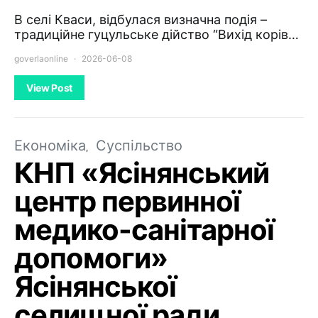
В селі Кваси, відбулася визначна подія –
традиційне гуцульське дійство “Вихід корів…
goverlaonline
2026-06-08
View Post
Економіка
Суспільство
КНП «Ясінянський
центр первинної
медико-санітарної
допомоги»
Ясінянської
селищної ради