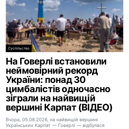
Суспільство
На Говерлі встановили
неймовірний рекорд
України: понад 30
цимбалістів одночасно
зіграли на найвищій
вершині Карпат (ВІДЕО)
Вчора, 05.08.2026, на найвищій вершині
Українських Карпат — Говерлі — відбулася