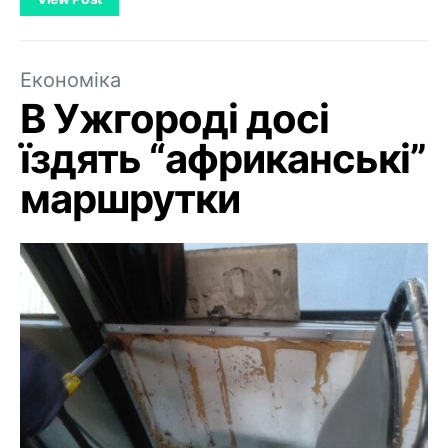
Економіка
В Ужгороді досі
їздять “африканські”
маршрутки