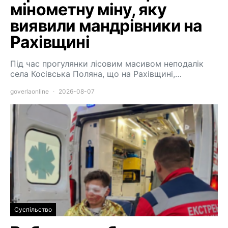
мінометну міну, яку
виявили мандрівники на
Рахівщині
Під час прогулянки лісовим масивом неподалік
села Косівська Поляна, що на Рахівщині,…
goverlaonline
2026-08-07
Суспільство