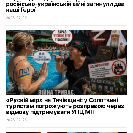
російсько-українській війні загинули два
наші Герої
2026-07-29
«Рускій мір» на Тячівщині: у Солотвині
туристам погрожують розправою через
відмову підтримувати УПЦ МП
2026-07-25