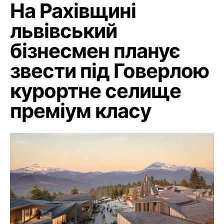
На Рахівщині
львівський
бізнесмен планує
звести під Говерлою
курортне селище
преміум класу