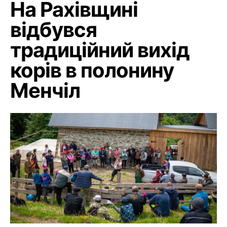
На Рахівщині
відбувся
традиційний вихід
корів в полонину
Менчіл