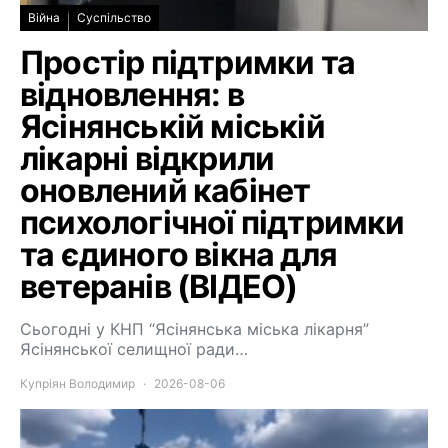
Війна
Суспільство
Простір підтримки та
відновлення: в
Ясінянській міській
лікарні відкрили
оновлений кабінет
психологічної підтримки
та єдиного вікна для
ветеранів (ВІДЕО)
Сьогодні у КНП “Ясінянська міська лікарня”
Ясінянської селищної ради…
Купріян Володимир
2026-08-06