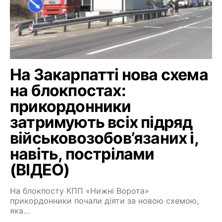
На Закарпатті нова схема
на блокпостах:
прикордонники
затримують всіх підряд
військовозобов’язаних і,
навіть, пострілами
(ВІДЕО)
На блокпосту КПП «Нижні Ворота»
прикордонники почали діяти за новою схемою,
яка…