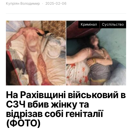
Купріян Володимир
2025-02-06
Кримінал
Суспільство
На Рахівщині військовий в
СЗЧ вбив жінку та
відрізав собі геніталії
(ФОТО)