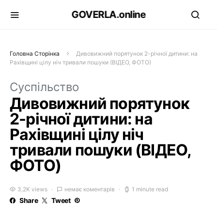
GOVERLA.online
Головна Сторінка
Дивовижний порятунок 2-річної дитини: на
Рахівщині цілу ніч тривали пошуки (ВІДЕО, ФОТО)
Суспільство
Дивовижний порятунок
2-річної дитини: на
Рахівщині цілу ніч
тривали пошуки (ВІДЕО,
ФОТО)
3,2K views
немає коментарів
1 minute read
Share
Tweet