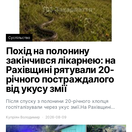
Суспільство
Похід на полонину
закінчився лікарнею: на
Рахівщині рятували 20-
річного постраждалого
від укусу змії
Після спуску з полонини 20-річного хлопця
госпіталізували через укус змії.На Рахівщині…
Купріян Володимир
2026-08-09