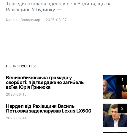
Трагедія сталася вдень у селі Водиця, що на
Рахівщині. У будинку —…
Купріян Володимир
2025-08-07
НЕ ПРОПУСТІТЬ:
Великобичківська громада у
1
скорботі: підтверджено загибель
воїна Юрія Гринюка
2026-06-15
Нардеп від Рахівщини Василь
2
Петьовка задекларував Lexus LX600
2026-05-14