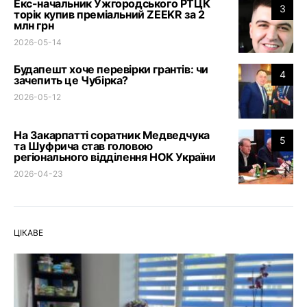
Екс-начальник Ужгородського РТЦК
3
торік купив преміальний ZEEKR за 2
млн грн
2026-05-14
Будапешт хоче перевірки грантів: чи
4
зачепить це Чубірка?
2026-05-12
На Закарпатті соратник Медведчука
5
та Шуфрича став головою
регіонального відділення НОК України
2026-04-23
ЦІКАВЕ