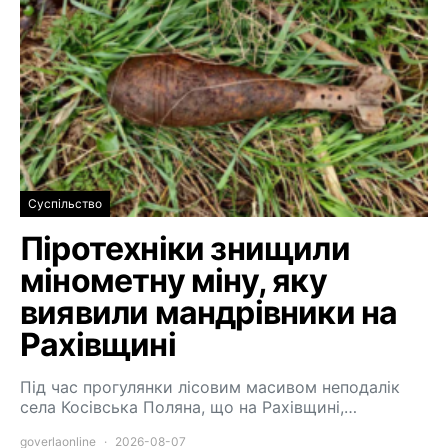
Суспільство
Піротехніки знищили
мінометну міну, яку
виявили мандрівники на
Рахівщині
Під час прогулянки лісовим масивом неподалік
села Косівська Поляна, що на Рахівщині,…
goverlaonline
2026-08-07