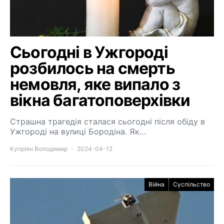
Сьогодні в Ужгороді
розбилось на смерть
немовля, яке випало з
вікна багатоповерхівки
Страшна трагедія сталася сьогодні після обіду в
Ужгороді на вулиці Бородіна. Як…
Купріян Володимир
2024-04-12
Війна
Суспільство