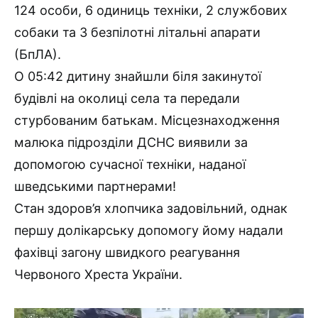
124 особи, 6 одиниць техніки, 2 службових
собаки та 3 безпілотні літальні апарати
(БпЛА).
О 05:42 дитину знайшли біля закинутої
будівлі на околиці села та передали
стурбованим батькам. Місцезнаходження
малюка підрозділи ДСНС виявили за
допомогою сучасної техніки, наданої
шведськими партнерами!
Стан здоров’я хлопчика задовільний, однак
першу долікарську допомогу йому надали
фахівці загону швидкого реагування
Червоного Хреста України.