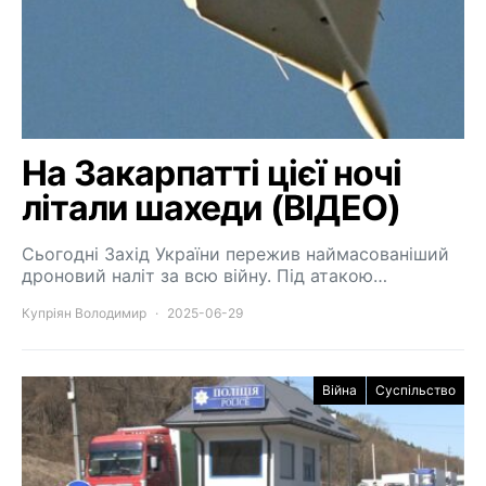
На Закарпатті цієї ночі
літали шахеди (ВІДЕО)
Сьогодні Захід України пережив наймасованіший
дроновий наліт за всю війну. Під атакою…
Купріян Володимир
2025-06-29
Війна
Суспільство