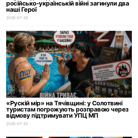
російсько-українській війні загинули два
наші Герої
2026-07-29
«Рускій мір» на Тячівщині: у Солотвині
туристам погрожують розправою через
відмову підтримувати УПЦ МП
2026-07-25