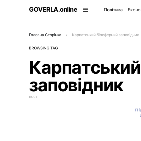
GOVERLA.online
Політика
Еконо
Головна Сторінка
Карпатський біосферний заповідник
BROWSING TAG
Карпатський
заповідник
пост