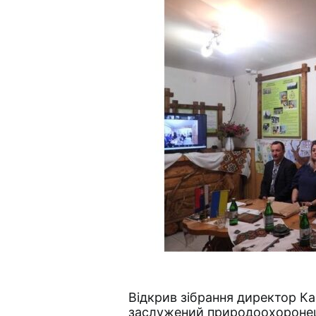
Відкрив зібрання директор Ка
заслужений природоохоронец