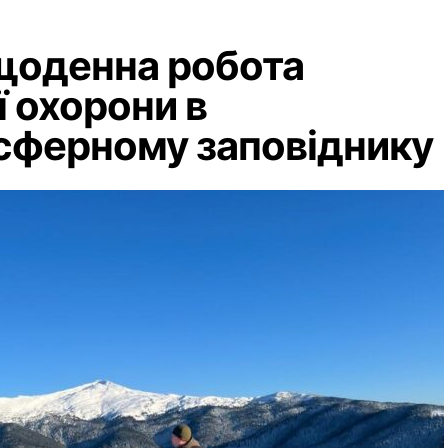
щоденна робота
 охорони в
сферному заповіднику