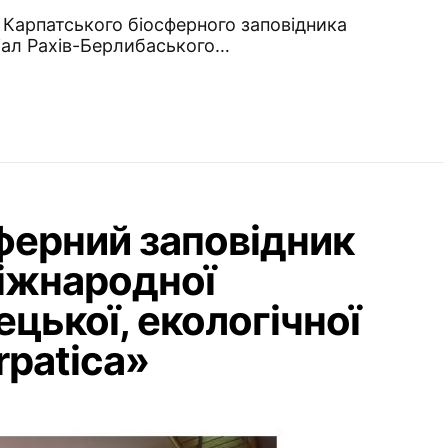
и Карпатського біосферного заповідника
іал Рахів-Берлибаського…
ферний заповідник
міжнародної
цької, екологічної
rpatica»