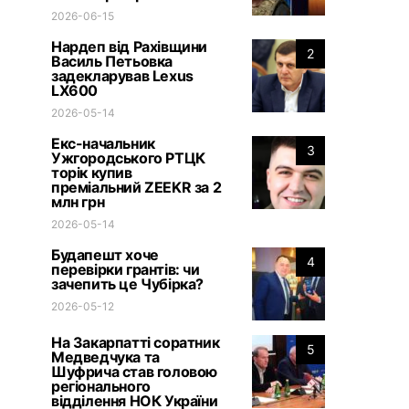
2026-06-15
Нардеп від Рахівщини
2
Василь Петьовка
задекларував Lexus
LX600
2026-05-14
Екс-начальник
3
Ужгородського РТЦК
торік купив
преміальний ZEEKR за 2
млн грн
2026-05-14
Будапешт хоче
4
перевірки грантів: чи
зачепить це Чубірка?
2026-05-12
На Закарпатті соратник
5
Медведчука та
Шуфрича став головою
регіонального
відділення НОК України