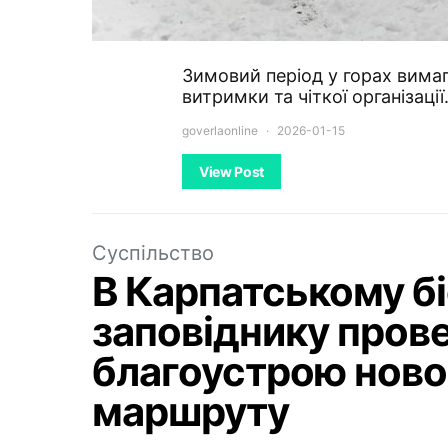
Зимовий період у горах вимаг
витримки та чіткої організаці
goverlaonline
2026-01-15
View Post
Суспільство
В Карпатському б
заповіднику прове
благоустрою ново
маршруту