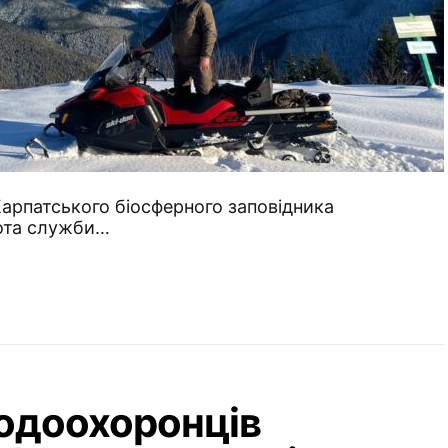
Карпатського біосферного заповідника
ота служби…
родоохоронців