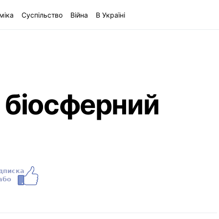
міка
Суспільство
Війна
В Україні
 біосферний