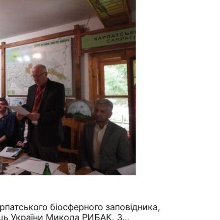
рпатського біосферного заповідника,
ь України Микола РИБАК. З…