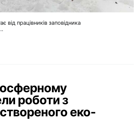
ає від працівників заповідника
ї…
іосферному
ли роботи з
створеного еко-