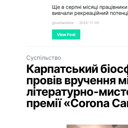
Ще в серпні місяці працівник
вивчали рекреаційний потенц
goverlaonline
2024-11-05
View Post
Суспільство
Карпатський біос
провів вручення 
літературно-мисте
премії «Corona Ca