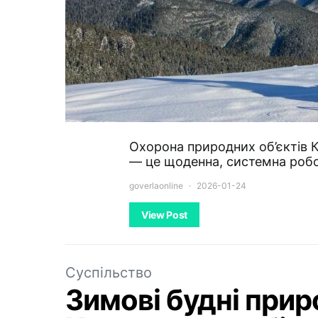
Охорона природних об’єктів 
— це щоденна, системна роб
goverlaonline
2026-01-24
View Post
Суспільство
Зимові будні при