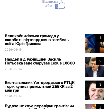
Великобичківська громада у
1
скорботі: підтверджено загибель
воїна Юрія Гринюка
2026-06-15
Нардеп від Рахівщини Василь
2
Петьовка задекларував Lexus LX600
2026-05-14
Екс-начальник Ужгородського РТЦК
3
торік купив преміальний ZEEKR за 2
млн грн
2026-05-14
Будапешт хоче перевірки грантів: чи
4