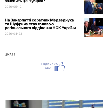
зачепить це Чубірка?
2026-05-12
На Закарпатті соратник Медведчука
5
та Шуфрича став головою
регіонального відділення НОК України
2026-04-23
ЦІКАВЕ