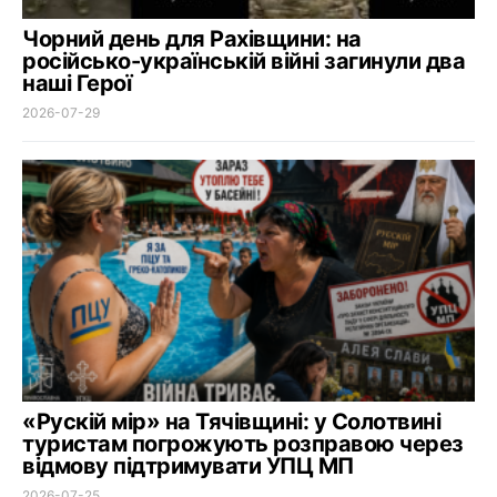
Чорний день для Рахівщини: на
російсько-українській війні загинули два
наші Герої
2026-07-29
«Рускій мір» на Тячівщині: у Солотвині
туристам погрожують розправою через
відмову підтримувати УПЦ МП
2026-07-25