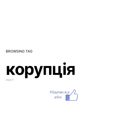
BROWSING TAG
корупція
пост