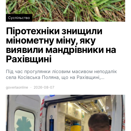
Суспільство
Піротехніки знищили
мінометну міну, яку
виявили мандрівники на
Рахівщині
Під час прогулянки лісовим масивом неподалік
села Косівська Поляна, що на Рахівщині,…
goverlaonline
2026-08-07