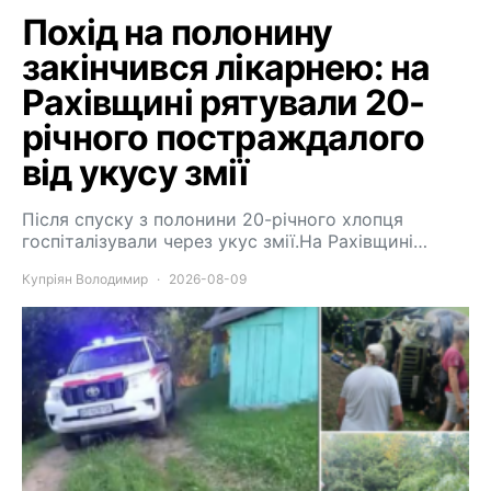
Похід на полонину
закінчився лікарнею: на
Рахівщині рятували 20-
річного постраждалого
від укусу змії
Після спуску з полонини 20-річного хлопця
госпіталізували через укус змії.На Рахівщині…
Купріян Володимир
2026-08-09