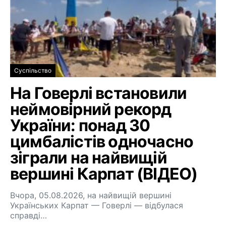
Суспільство
На Говерлі встановили
неймовірний рекорд
України: понад 30
цимбалістів одночасно
зіграли на найвищій
вершині Карпат (ВІДЕО)
Вчора, 05.08.2026, на найвищій вершині
Українських Карпат — Говерлі — відбулася
справді…