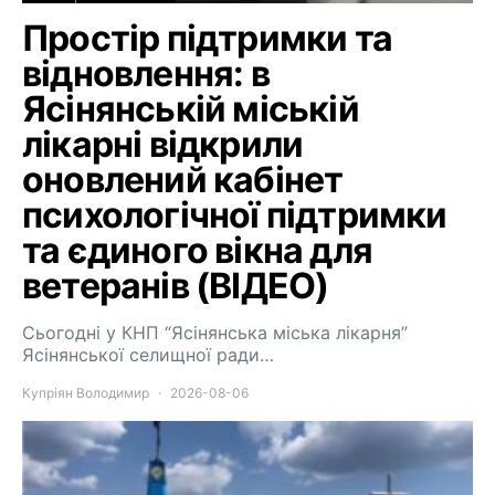
Простір підтримки та
відновлення: в
Ясінянській міській
лікарні відкрили
оновлений кабінет
психологічної підтримки
та єдиного вікна для
ветеранів (ВІДЕО)
Сьогодні у КНП “Ясінянська міська лікарня”
Ясінянської селищної ради…
Купріян Володимир
2026-08-06