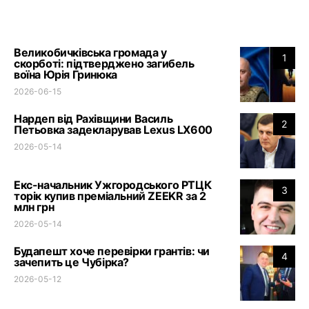
Великобичківська громада у
1
скорботі: підтверджено загибель
воїна Юрія Гринюка
2026-06-15
Нардеп від Рахівщини Василь
2
Петьовка задекларував Lexus LX600
2026-05-14
Екс-начальник Ужгородського РТЦК
3
торік купив преміальний ZEEKR за 2
млн грн
2026-05-14
Будапешт хоче перевірки грантів: чи
4
зачепить це Чубірка?
2026-05-12