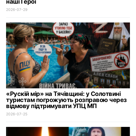
наші Герої
2026-07-29
«Рускій мір» на Тячівщині: у Солотвині
туристам погрожують розправою через
відмову підтримувати УПЦ МП
2026-07-25