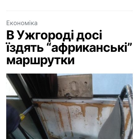
Економіка
В Ужгороді досі
їздять “африканські”
маршрутки