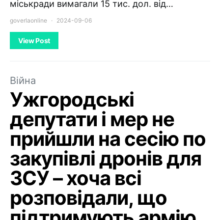
міськради вимагали 15 тис. дол. від…
goverlaonline
2024-09-06
View Post
Війна
Ужгородські
депутати і мер не
прийшли на сесію по
закупівлі дронів для
ЗСУ – хоча всі
розповідали, що
підтримують армію