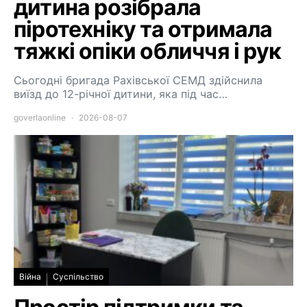
дитина розібрала
піротехніку та отримала
тяжкі опіки обличчя і рук
Сьогодні бригада Рахівської СЕМД здійснила
виїзд до 12-річної дитини, яка під час…
goverlaonline
2026-08-07
Війна
Суспільство