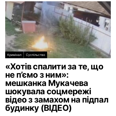
Кримінал
Суспільство
«Хотів спалити за те, що
не п’ємо з ним»:
мешканка Мукачева
шокувала соцмережі
відео з замахом на підпал
будинку (ВІДЕО)