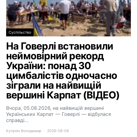
Суспільство
На Говерлі встановили
неймовірний рекорд
України: понад 30
цимбалістів одночасно
зіграли на найвищій
вершині Карпат (ВІДЕО)
Вчора, 05.08.2026, на найвищій вершині
Українських Карпат — Говерлі — відбулася
справді…
Купріян Володимир
2026-08-06