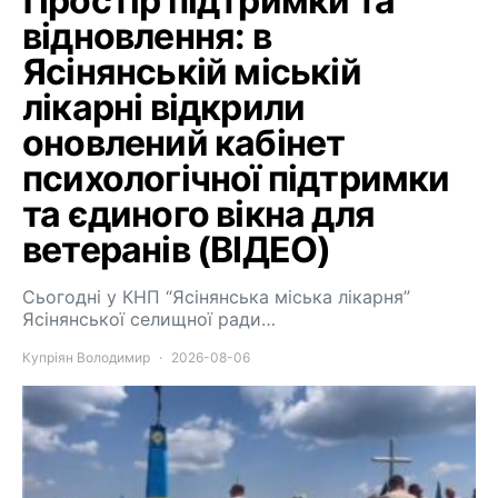
Простір підтримки та
відновлення: в
Ясінянській міській
лікарні відкрили
оновлений кабінет
психологічної підтримки
та єдиного вікна для
ветеранів (ВІДЕО)
Сьогодні у КНП “Ясінянська міська лікарня”
Ясінянської селищної ради…
Купріян Володимир
2026-08-06