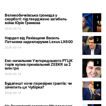
Великобичківська громада у
1
скорботі: підтверджено загибель
воїна Юрія Гринюка
2026-06-15
Нардеп від Рахівщини Василь
2
Петьовка задекларував Lexus LX600
2026-05-14
Екс-начальник Ужгородського РТЦК
3
торік купив преміальний ZEEKR за 2
млн грн
2026-05-14
Будапешт хоче перевірки грантів: чи
4
зачепить це Чубірка?
2026-05-12
На Закарпатті соратник Медведчука