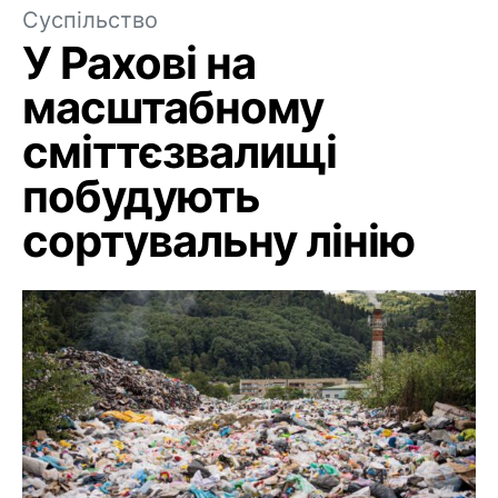
Суспільство
У Рахові на
масштабному
сміттєзвалищі
побудують
сортувальну лінію