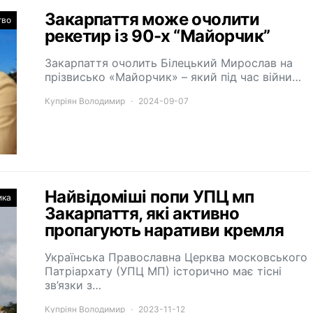
Закарпаття може очолити
тво
рекетир із 90-х “Майорчик”
Закарпаття очолить Білецький Мирослав на
прізвисько «Майорчик» – який під час війни…
Купріян Володимир
2024-09-07
Найвідоміші попи УПЦ мп
ика
Закарпаття, які активно
пропагують наративи кремля
Українська Православна Церква московського
Патріархату (УПЦ МП) історично має тісні
зв’язки з…
Купріян Володимир
2023-11-12