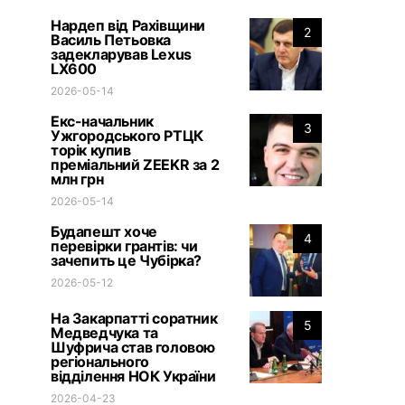
Нардеп від Рахівщини
2
Василь Петьовка
задекларував Lexus
LX600
2026-05-14
Екс-начальник
3
Ужгородського РТЦК
торік купив
преміальний ZEEKR за 2
млн грн
2026-05-14
Будапешт хоче
4
перевірки грантів: чи
зачепить це Чубірка?
2026-05-12
На Закарпатті соратник
5
Медведчука та
Шуфрича став головою
регіонального
відділення НОК України
2026-04-23