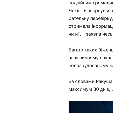
подвійним громадя
Чехії. “Я звернувся
ретельну перевірку,
отримала інформаці
чи ні”, – заявив чес
Багато таких біжен
залізничному вокзал
новозбудованому на
За словами Ракушан
максимум 30 днів, 