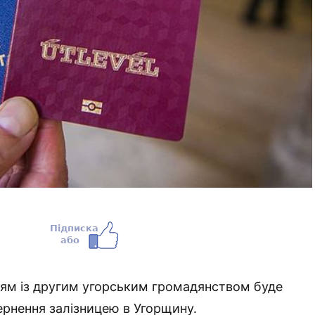
цям із другим угорським громадянством буде
рнення залізницею в Угорщину.