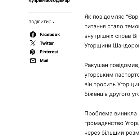
Купріян Володимир
Як повідомляє “Євро
ПОДІЛИТИСЬ
питання стало темо
Facebook
внутрішніх справ Ві
Twitter
Угорщини Шандором
Pinterest
Mail
Ракушан повідомив
угорським паспорто
він просить Угорщи
біженців другого у
Проблема виникла і
громадянство Угор
через більший розм