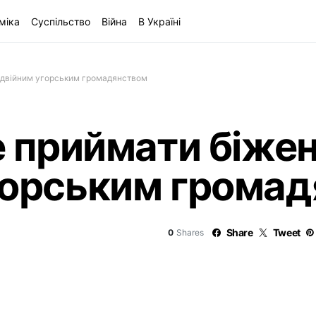
міка
Суспільство
Війна
В Україні
подвійним угорським громадянством
е приймати біжен
горським грома
Share
Tweet
0
Shares