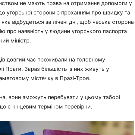
нством не мають права на отримання допомоги у
 до угорської сторони з проханням про швидку та
 яка відбудеться за лічені дні, щоб чеська сторона
ю про наявність у людини угорського паспорта
ький міністр.
ців довгий час проживали на головному
і Праги. Зараз більшість із них живуть у
метовому містечку в Празі-Троя.
а, вони зможуть перебувати у цьому таборі
що є кінцевим терміном перевірки.