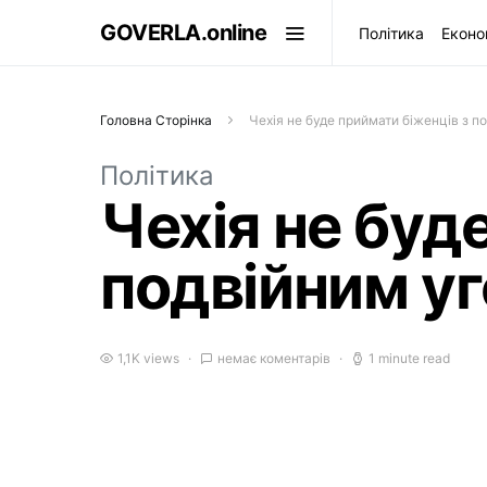
GOVERLA.online
Політика
Еконо
Головна Сторінка
Чехія не буде приймати біженців з 
Політика
Чехія не буд
подвійним у
1,1K views
немає коментарів
1 minute read