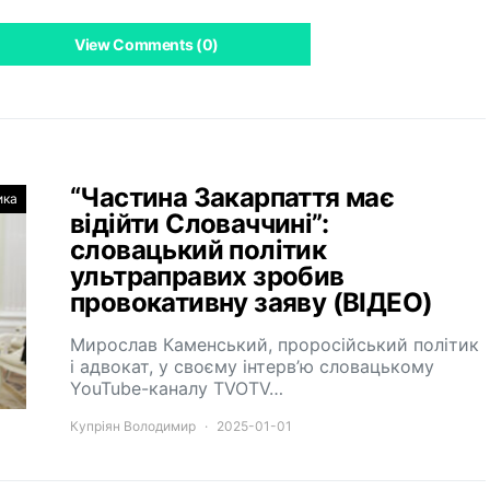
View Comments (0)
“Частина Закарпаття має
ика
відійти Словаччині”:
словацький політик
ультраправих зробив
провокативну заяву (ВІДЕО)
Мирослав Каменський, проросійський політик
і адвокат, у своєму інтерв’ю словацькому
YouTube-каналу TVOTV…
Купріян Володимир
2025-01-01