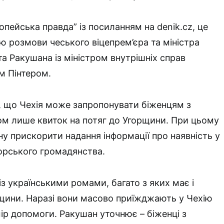
пейська правда” із посиланням на denik.cz, це
ю розмови чеського віцепрем’єра та міністра
та Ракушана із міністром внутрішніх справ
 Пінтером.
, що Чехія може запропонувати біженцям з
м лише квиток на потяг до Угорщини. При цьому
ну прискорити надання інформації про наявність у
горського громадянства.
з українськими ромами, багато з яких має і
щини. Наразі вони масово приїжджають у Чехію
ір допомоги. Ракушан уточнює – біженці з