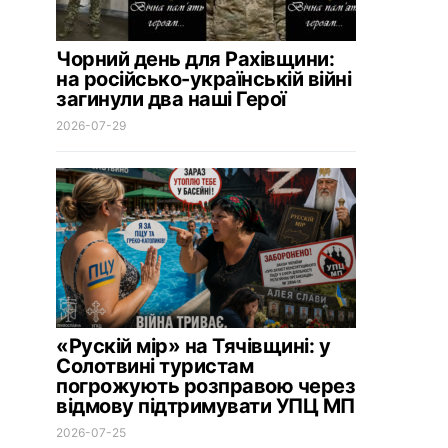
Чорний день для Рахівщини:
на російсько-українській війні
загинули два наші Герої
2026-07-29
«Рускій мір» на Тячівщині: у
Солотвині туристам
погрожують розправою через
відмову підтримувати УПЦ МП
2026-07-25