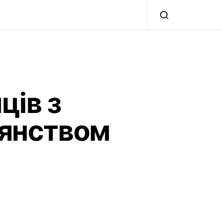
ців з
дянством