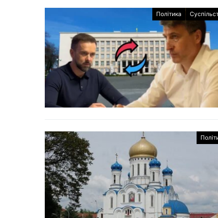
Політика
Суспільс
Політ