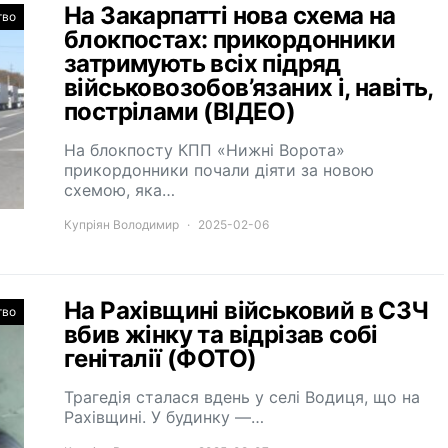
На Закарпатті нова схема на
тво
блокпостах: прикордонники
затримують всіх підряд
військовозобов’язаних і, навіть,
пострілами (ВІДЕО)
На блокпосту КПП «Нижні Ворота»
прикордонники почали діяти за новою
схемою, яка…
Купріян Володимир
2025-02-06
На Рахівщині військовий в СЗЧ
тво
вбив жінку та відрізав собі
геніталії (ФОТО)
Трагедія сталася вдень у селі Водиця, що на
Рахівщині. У будинку —…