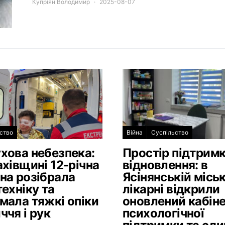
Купріян Володимир
2025-08-07
ство
Війна
Суспільство
хова небезпека:
Простір підтримк
ахівщині 12-річна
відновлення: в
на розібрала
Ясінянській міськ
техніку та
лікарні відкрили
мала тяжкі опіки
оновлений кабін
ччя і рук
психологічної