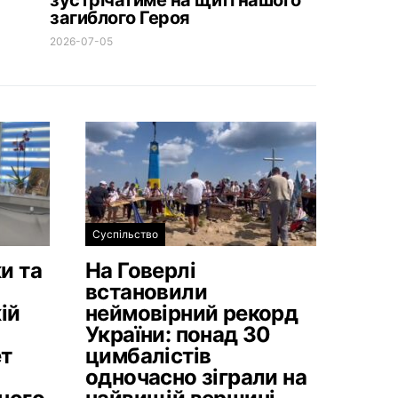
зустрічатиме на щиті нашого
загиблого Героя
2026-07-05
Суспільство
и та
На Говерлі
встановили
ій
неймовірний рекорд
України: понад 30
ет
цимбалістів
одночасно зіграли на