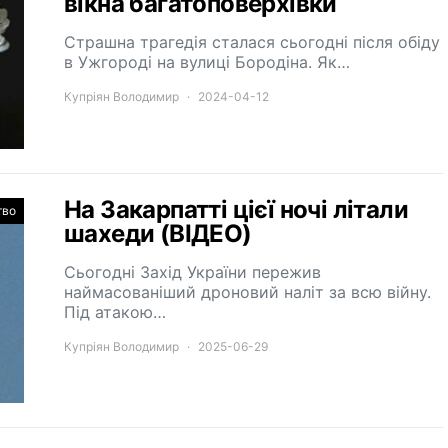
вікна багатоповерхівки
Страшна трагедія сталася сьогодні після обіду
в Ужгороді на вулиці Бородіна. Як…
Купріян Володимир
2024-04-12
На Закарпатті цієї ночі літали
тво
шахеди (ВІДЕО)
Сьогодні Захід України пережив
наймасованіший дроновий наліт за всю війну.
Під атакою…
Купріян Володимир
2025-06-29