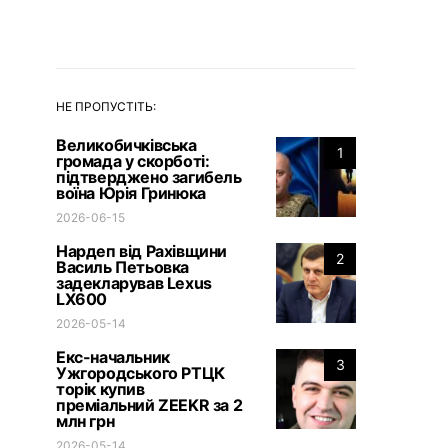
НЕ ПРОПУСТІТЬ:
Великобичківська
1
громада у скорботі:
підтверджено загибель
воїна Юрія Гринюка
2026-06-15
Нардеп від Рахівщини
2
Василь Петьовка
задекларував Lexus
LX600
2026-05-14
Екс-начальник
3
Ужгородського РТЦК
торік купив
преміальний ZEEKR за 2
млн грн
2026-05-14