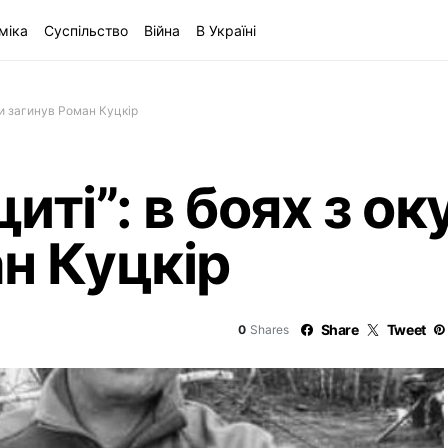
міка
Суспільство
Війна
В Україні
ми загинув Роман Куцкір
иті”: в боях з о
н Куцкір
Share
Tweet
0
Shares