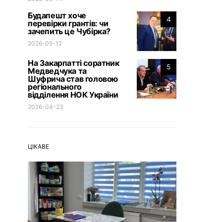
Будапешт хоче
4
перевірки грантів: чи
зачепить це Чубірка?
2026-05-12
На Закарпатті соратник
5
Медведчука та
Шуфрича став головою
регіонального
відділення НОК України
2026-04-23
ЦІКАВЕ