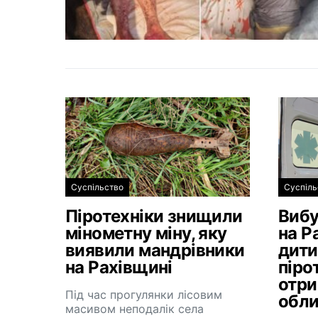
Суспільство
Суспіль
Піротехніки знищили
Вибу
мінометну міну, яку
на Р
виявили мандрівники
дити
на Рахівщині
піро
отри
Під час прогулянки лісовим
обли
масивом неподалік села