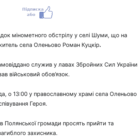
ідок мінометного обстрілу у селі Шуми, що на
житель села Оленьово Роман Куцкір
.
амовіддано служив у лавах Збройних Сил України
вав військовий обов’язок.
да, о 13:00 у православному храмі села Оленьово
співування Героя.
в Полянської громади просять прийти та
загиблого захисника.