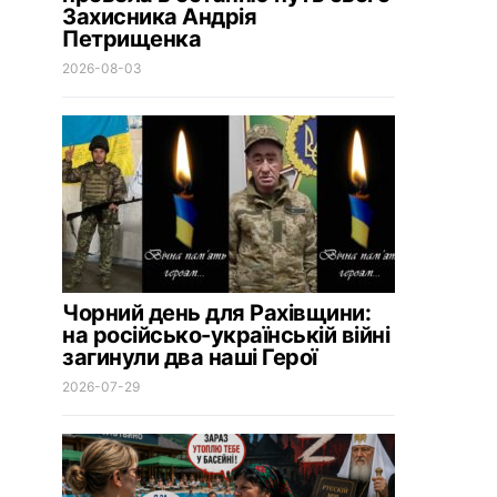
Захисника Андрія
Петрищенка
2026-08-03
Чорний день для Рахівщини:
на російсько-українській війні
загинули два наші Герої
2026-07-29