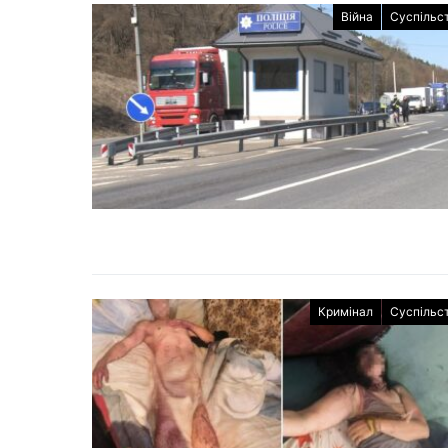
Війна
Суспільс
Кримінал
Суспільс