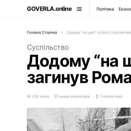
GOVERLA.online
Політика
Еконо
Головна Сторінка
Додому “на щиті”: в боях з окупанта
Суспільство
Додому “на щ
загинув Рома
1,0K views
немає коментарів
1 minute read