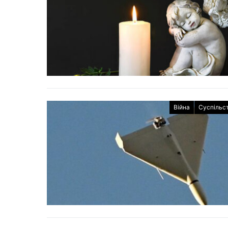
Війна
Суспільс