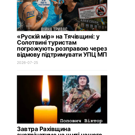
«Рускій мір» на Тячівщині: у
Солотвині туристам
погрожують розправою через
відмову підтримувати УПЦ МП
2026-07-25
Завтра Рахівщина