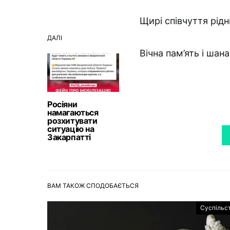
Щирі співчуття рід
ДАЛІ
Вічна пам’ять і шан
Росіяни
намагаються
розхитувати
ситуацію на
Закарпатті
ВАМ ТАКОЖ СПОДОБАЄТЬСЯ
Суспільс