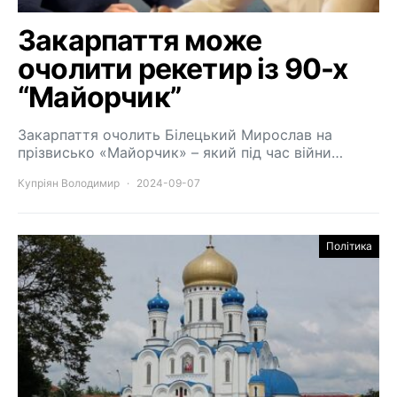
Закарпаття може
очолити рекетир із 90-х
“Майорчик”
Закарпаття очолить Білецький Мирослав на
прізвисько «Майорчик» – який під час війни…
Купріян Володимир
2024-09-07
Політика