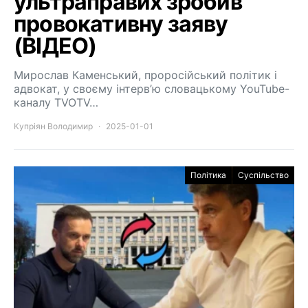
ультраправих зробив
провокативну заяву
(ВІДЕО)
Мирослав Каменський, проросійський політик і
адвокат, у своєму інтерв’ю словацькому YouTube-
каналу TVOTV…
Купріян Володимир
2025-01-01
Політика
Суспільство