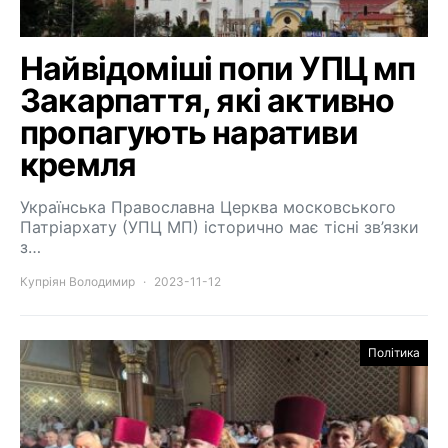
Найвідоміші попи УПЦ мп
Закарпаття, які активно
пропагують наративи
кремля
Українська Православна Церква московського
Патріархату (УПЦ МП) історично має тісні зв’язки
з…
Купріян Володимир
2023-11-12
Політика