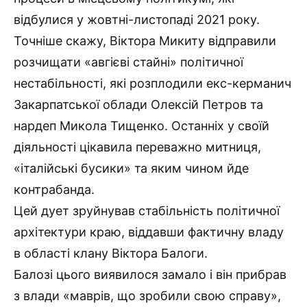
відбулися у жовтні-листопаді 2021 року.
Точніше скажу, Віктора Микиту відправили
розчищати «авгієві стайні» політичної
нестабільності, які розплодили екс-керманич
Закарпатської облади Олексій Петров та
нардеп Микола Тищенко. Останніх у своїй
діяльності цікавила переважно митниця,
«італійські бусики» та яким чином йде
контрабанда.
Цей дует зруйнував стабільність політичної
архітектури краю, віддавши фактичну владу
в області клану Віктора Балоги.
Балозі цього виявилося замало і він прибрав
з влади «маврів, що зробили свою справу»,