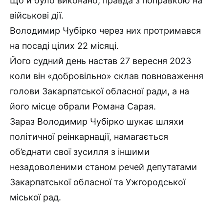
Що й було виконано, правда з поправкою на
військові дії.
Володимир Чубірко через них протримався
на посаді цілих 22 місяці.
Його судний день настав 27 вересня 2023
коли він «добровільно» склав повноваження
голови Закарпатської обласної ради, а на
його місце обрали Романа Сарая.
Зараз Володимир Чубірко шукає шляхи
політичної реінкарнації, намагається
об’єднати свої зусилля з іншими
незадоволеними станом речей депутатами
Закарпатської обласної та Ужгородської
міської рад.