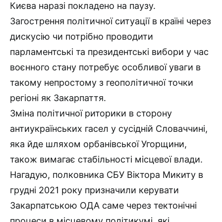
Києва наразі покладено на паузу.
Загострення політичної ситуації в країні через
дискусію чи потрібно проводити
парламентські та президентські вибори у час
воєнного стану потребує особливої уваги в
такому непростому з геополітичної точки
регіоні як Закарпаття.
Зміна політичної риторики в сторону
антиукраїнських гасел у сусідній Словаччині,
яка йде шляхом орбанівської Угорщини,
також вимагає стабільності місцевої влади.
Нагадую, полковника СБУ Віктора Микиту в
грудні 2021 року призначили керувати
Закарпатською ОДА саме через тектонічні
процеси в місцевому політикумі, які