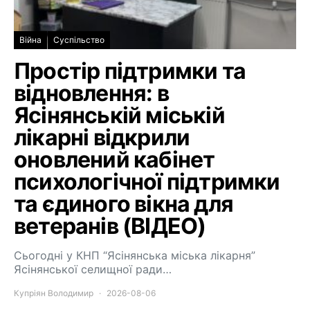
Війна
Суспільство
Простір підтримки та
відновлення: в
Ясінянській міській
лікарні відкрили
оновлений кабінет
психологічної підтримки
та єдиного вікна для
ветеранів (ВІДЕО)
Сьогодні у КНП “Ясінянська міська лікарня”
Ясінянської селищної ради…
Купріян Володимир
2026-08-06