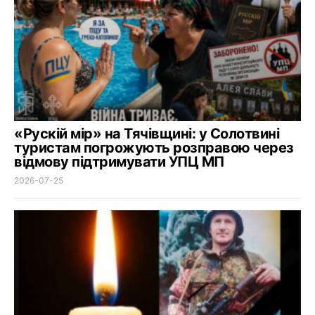
«Рускій мір» на Тячівщині: у Солотвині
туристам погрожують розправою через
відмову підтримувати УПЦ МП
2026-07-25