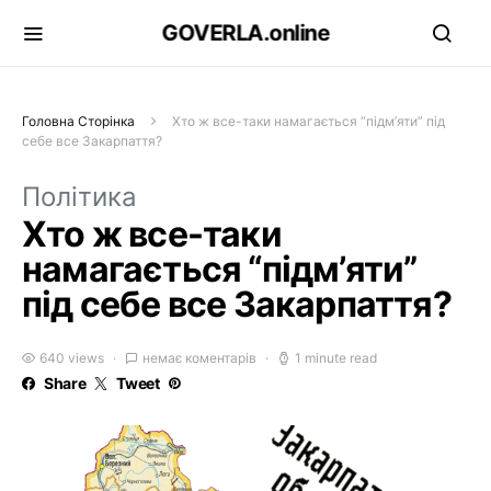
GOVERLA.online
Головна Сторінка
Хто ж все-таки намагається “підм’яти” під
себе все Закарпаття?
Політика
Хто ж все-таки
намагається “підм’яти”
під себе все Закарпаття?
640 views
немає коментарів
1 minute read
Share
Tweet