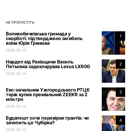
НЕ ПРОПУСТІТЬ:
Великобичківська громада у
1
скорботі: підтверджено загибель
воїна Юрія Гринюка
2026-06-15
Нардеп від Рахівщини Василь
2
Петьовка задекларував Lexus LX600
2026-05-14
Екс-начальник Ужгородського РТЦК
3
торік купив преміальний ZEEKR за 2
млн грн
2026-05-14
Будапешт хоче перевірки грантів: чи
4
зачепить це Чубірка?
2026-05-12