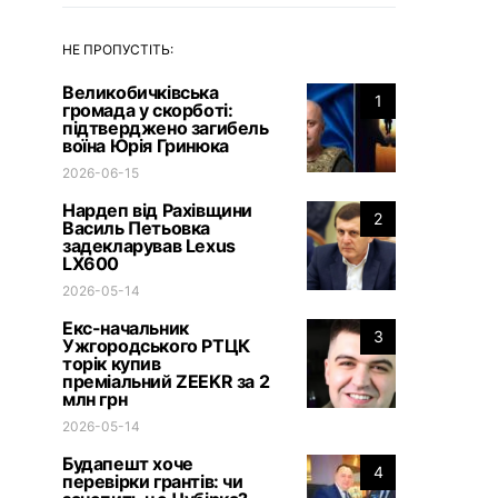
НЕ ПРОПУСТІТЬ:
Великобичківська
1
громада у скорботі:
підтверджено загибель
воїна Юрія Гринюка
2026-06-15
Нардеп від Рахівщини
2
Василь Петьовка
задекларував Lexus
LX600
2026-05-14
Екс-начальник
3
Ужгородського РТЦК
торік купив
преміальний ZEEKR за 2
млн грн
2026-05-14
Будапешт хоче
4
перевірки грантів: чи