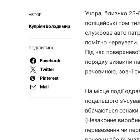
Учора, близько 23-
АВТОР
поліцейські помітил
Купріян Володимир
службове авто патр
помітно нервувати.
ПОДІЛИТИСЬ
Під час поверхнево
Facebook
порядку виявили па
Twitter
речовиною, зовні с
Pinterest
Mail
На місце події одр
подальшого з’ясува
вбачаються ознаки 
(Незаконне виробни
перевезення чи пер
речовин або їх анал