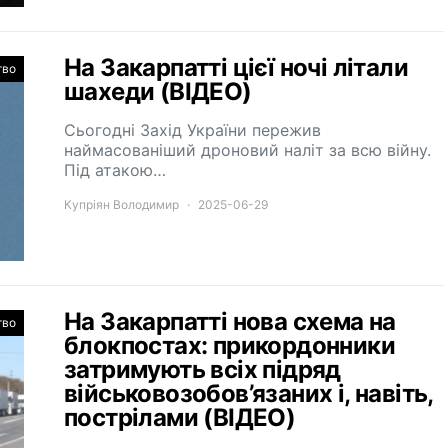
На Закарпатті цієї ночі літали
тво
шахеди (ВІДЕО)
Сьогодні Захід України пережив
наймасованіший дроновий наліт за всю війну.
Під атакою…
Купріян Володимир
2025-06-29
На Закарпатті нова схема на
тво
блокпостах: прикордонники
затримують всіх підряд
військовозобов’язаних і, навіть,
пострілами (ВІДЕО)