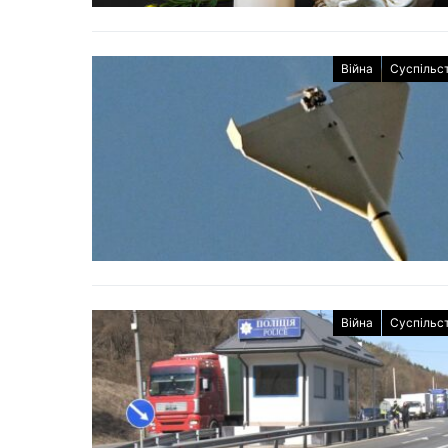
Війна
Суспільс
Війна
Суспільс