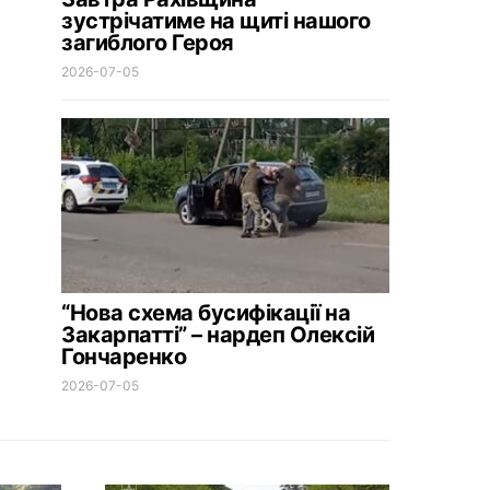
зустрічатиме на щиті нашого
загиблого Героя
2026-07-05
“Нова схема бусифікації на
Закарпатті” – нардеп Олексій
Гончаренко
2026-07-05