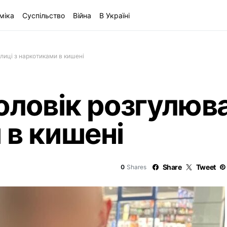
міка
Суспільство
Війна
В Україні
лиці з наркотиками в кишені
оловік розгулюва
 в кишені
Share
Tweet
0
Shares