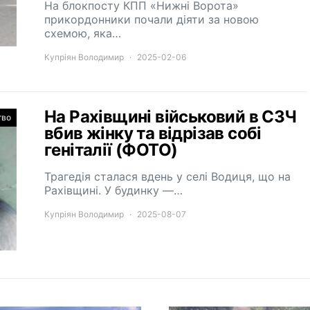
На блокпосту КПП «Нижні Ворота»
прикордонники почали діяти за новою
схемою, яка…
Купріян Володимир
2025-02-06
На Рахівщині військовий в СЗЧ
тво
вбив жінку та відрізав собі
геніталії (ФОТО)
Трагедія сталася вдень у селі Водиця, що на
Рахівщині. У будинку —…
Купріян Володимир
2025-08-07