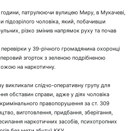
ї години, патрулюючи вулицею Миру, в Мукачеві,
и підозрілого чоловіка, який, побачивши
ульних, різко змінив напрямок руху та почав
ї перевірки у 39-річного громадянина охоронці
перовий згорток з зеленою подрібненою
хожою на наркотичну.
азу викликали слідчо-оперативну групу для
ння обставин справи, адже у діях чоловіка
кримінального правопорушення за ст. 309
цтво, виготовлення, придбання, зберігання,
есилання наркотичних засобів, психотропних
огів без мети збуту) ККУ.