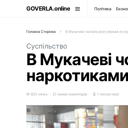
GOVERLA.online
Політика
Еконо
Головна Сторінка
В Мукачеві чоловік розгулював по ву
Суспільство
В Мукачеві ч
наркотиками
823 views
немає коментарів
1 minute read