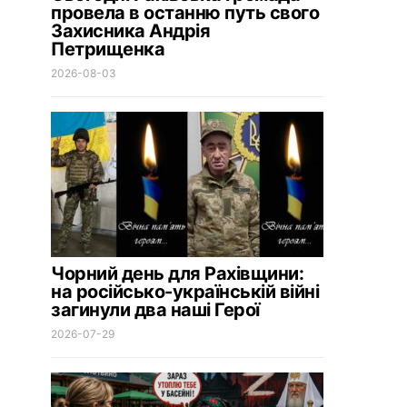
провела в останню путь свого
Захисника Андрія
Петрищенка
2026-08-03
Чорний день для Рахівщини:
на російсько-українській війні
загинули два наші Герої
2026-07-29