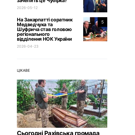
зачепить це Чубірка?
2026-05-12
На Закарпатті соратник
5
Медведчука та
Шуфрича став головою
регіонального
відділення НОК України
2026-04-23
ЦІКАВЕ
Сьогодні Рахівська громада