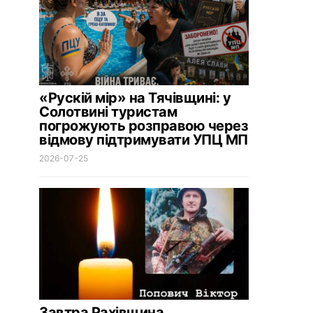
«Рускій мір» на Тячівщині: у
Солотвині туристам
погрожують розправою через
відмову підтримувати УПЦ МП
2026-07-25
Завтра Рахівщина