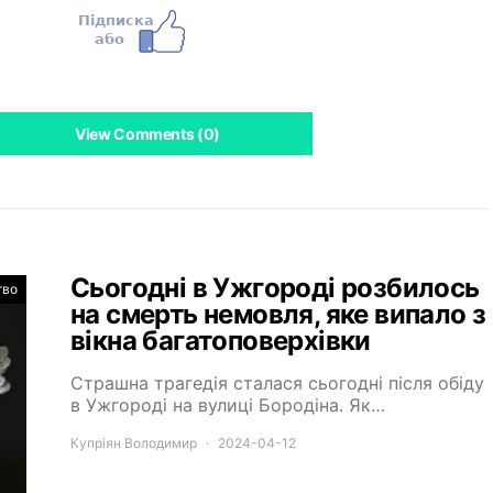
View Comments (0)
Сьогодні в Ужгороді розбилось
тво
на смерть немовля, яке випало з
вікна багатоповерхівки
Страшна трагедія сталася сьогодні після обіду
в Ужгороді на вулиці Бородіна. Як…
Купріян Володимир
2024-04-12