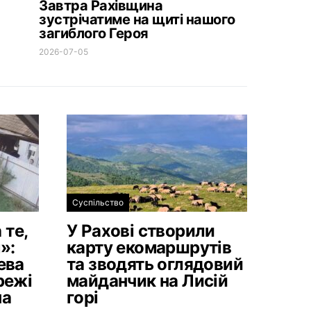
Завтра Рахівщина
зустрічатиме на щиті нашого
загиблого Героя
2026-07-05
Суспільство
 те,
У Рахові створили
»:
карту екомаршрутів
ева
та зводять оглядовий
режі
майданчик на Лисій
на
горі