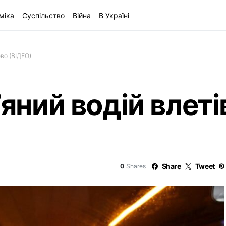
міка
Суспільство
Війна
В Україні
ево (ВІДЕО)
’яний водій влеті
Share
Tweet
0
Shares