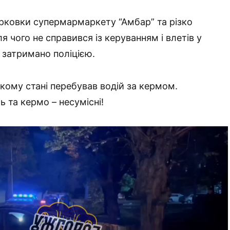
парковки супермармаркету “Амбар” та різко
ля чого не справився із керуванням і влетів у
 затримано поліцією.
якому стані перебував водій за кермом.
ь та кермо – несумісні!