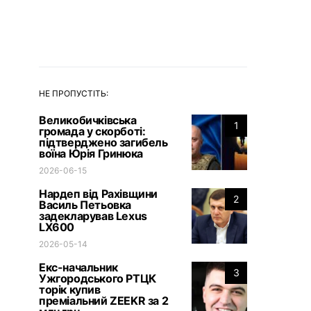
НЕ ПРОПУСТІТЬ:
Великобичківська
1
громада у скорботі:
підтверджено загибель
воїна Юрія Гринюка
2026-06-15
Нардеп від Рахівщини
2
Василь Петьовка
задекларував Lexus
LX600
2026-05-14
Екс-начальник
3
Ужгородського РТЦК
торік купив
преміальний ZEEKR за 2