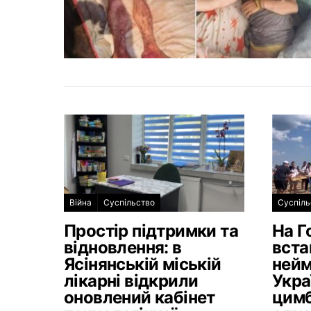
Війна
Суспільство
Суспіль
Простір підтримки та
На Г
відновлення: в
вста
Ясінянській міській
нейм
лікарні відкрили
Укра
оновлений кабінет
цимб