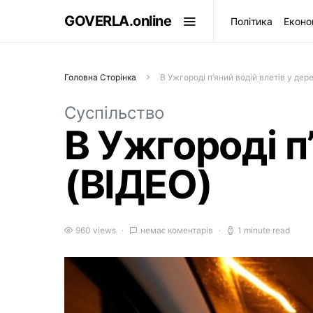
GOVERLA.online
Політика
Еконо
Головна Сторінка
В Ужгороді п’яний водій влетів у дер
Суспільство
В Ужгороді п
(ВІДЕО)
960 views
немає коментарів
1 minute read