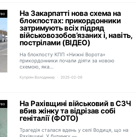
На Закарпатті нова схема на
тво
блокпостах: прикордонники
затримують всіх підряд
військовозобов’язаних і, навіть,
пострілами (ВІДЕО)
На блокпосту КПП «Нижні Ворота»
прикордонники почали діяти за новою
схемою, яка…
Купріян Володимир
2025-02-06
На Рахівщині військовий в СЗЧ
тво
вбив жінку та відрізав собі
геніталії (ФОТО)
Трагедія сталася вдень у селі Водиця, що на
Рахівщині. У будинку —…