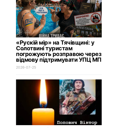
«Рускій мір» на Тячівщині: у
Солотвині туристам
погрожують розправою через
відмову підтримувати УПЦ МП
2026-07-25