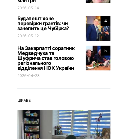
млн грн
2026-05-14
Будапешт хоче
4
перевірки грантів: чи
зачепить це Чубірка?
2026-05-12
На Закарпатті соратник
5
Медведчука та
Шуфрича став головою
регіонального
відділення НОК України
2026-04-23
ЦІКАВЕ