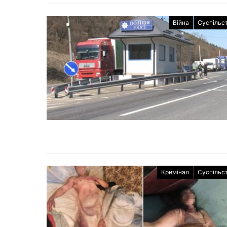
Війна
Суспільс
Кримінал
Суспільс