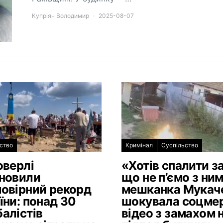
Купріян Володимир
2025-08-07
ство
Кримінал
Суспільство
оверлі
«Хотів спалити за
новили
що не п’ємо з ним
овірний рекорд
мешканка Мукач
їни: понад 30
шокувала соцме
алістів
відео з замахом 