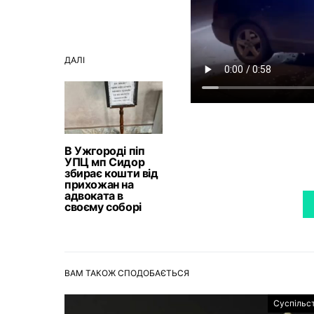
ДАЛІ
В Ужгороді піп
УПЦ мп Сидор
збирає кошти від
прихожан на
адвоката в
своєму соборі
ВАМ ТАКОЖ СПОДОБАЄТЬСЯ
Суспільс