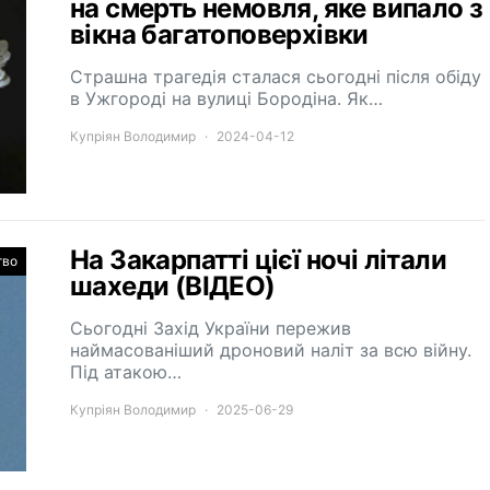
на смерть немовля, яке випало з
вікна багатоповерхівки
Страшна трагедія сталася сьогодні після обіду
в Ужгороді на вулиці Бородіна. Як…
Купріян Володимир
2024-04-12
На Закарпатті цієї ночі літали
тво
шахеди (ВІДЕО)
Сьогодні Захід України пережив
наймасованіший дроновий наліт за всю війну.
Під атакою…
Купріян Володимир
2025-06-29