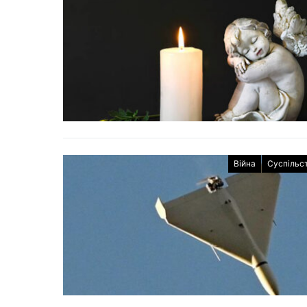
Війна
Суспільс