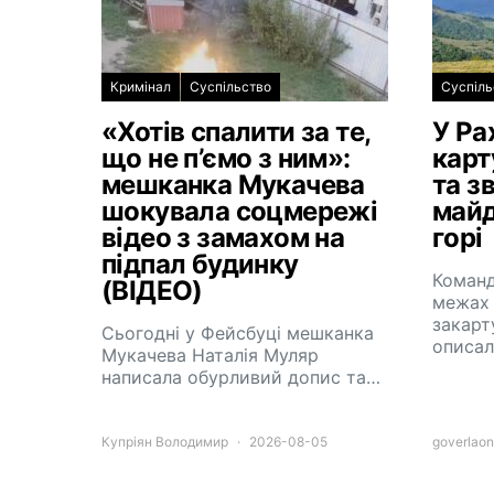
Кримінал
Суспільство
Суспіль
«Хотів спалити за те,
У Ра
що не п’ємо з ним»:
карт
мешканка Мукачева
та з
шокувала соцмережі
майд
відео з замахом на
горі
підпал будинку
Команд
(ВІДЕО)
межах 
закарт
Сьогодні у Фейсбуці мешканка
описа
Мукачева Наталія Муляр
написала обурливий допис та…
Купріян Володимир
2026-08-05
goverlaon