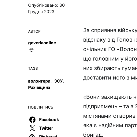
Опубліковано: 30
Грудня 2023
За сприяння війську
АВТОР
відзнаку від Голов
goverlaonline
очільник ГО «Волон
що головним у його
них збирають гумані
TAGS
доставити його з ми
волонтери
,
ЗСУ
,
Рахівщина
«Вони захищають на
підприємець – та з
ПОДІЛИТИСЬ
містянами створив 
Facebook
яка є надійним пар
Twitter
бригад.
Pinterest