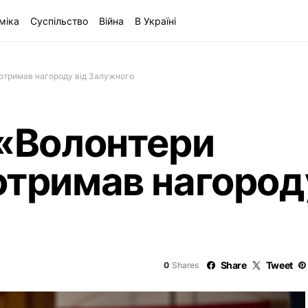
міка
Суспільство
Війна
В Україні
 отримав нагороду від Залужного
 «Волонтери
отримав нагороду
Share
Tweet
0
Shares