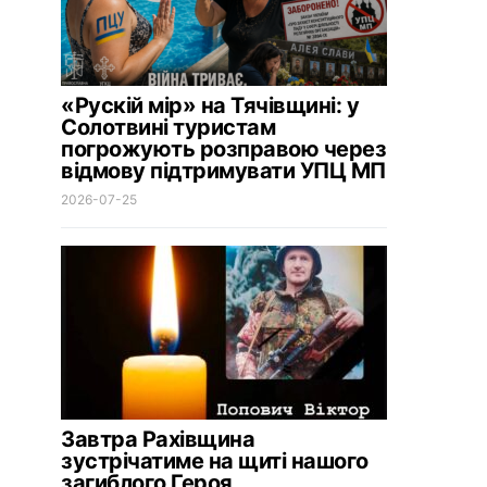
«Рускій мір» на Тячівщині: у
Солотвині туристам
погрожують розправою через
відмову підтримувати УПЦ МП
2026-07-25
Завтра Рахівщина
зустрічатиме на щиті нашого
загиблого Героя