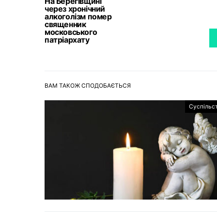
На Берегівщині
через хронічний
алкоголізм помер
священник
московського
патріархату
ВАМ ТАКОЖ СПОДОБАЄТЬСЯ
Суспільс