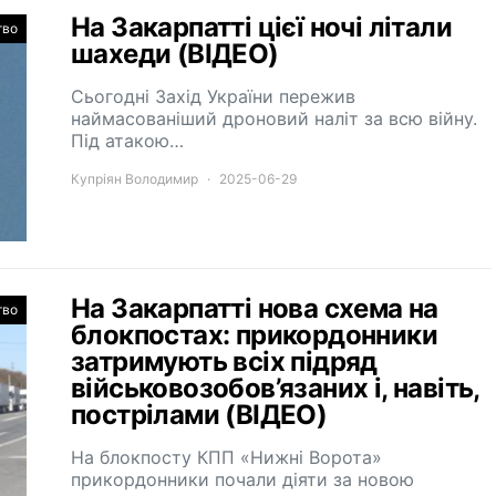
На Закарпатті цієї ночі літали
тво
шахеди (ВІДЕО)
Сьогодні Захід України пережив
наймасованіший дроновий наліт за всю війну.
Під атакою…
Купріян Володимир
2025-06-29
На Закарпатті нова схема на
тво
блокпостах: прикордонники
затримують всіх підряд
військовозобов’язаних і, навіть,
пострілами (ВІДЕО)
На блокпосту КПП «Нижні Ворота»
прикордонники почали діяти за новою