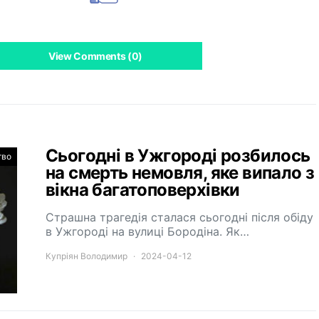
View Comments (0)
Сьогодні в Ужгороді розбилось
тво
на смерть немовля, яке випало з
вікна багатоповерхівки
Страшна трагедія сталася сьогодні після обіду
в Ужгороді на вулиці Бородіна. Як…
Купріян Володимир
2024-04-12