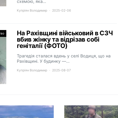
схемою, яка…
Купріян Володимир
2025-02-06
На Рахівщині військовий в СЗЧ
тво
вбив жінку та відрізав собі
геніталії (ФОТО)
Трагедія сталася вдень у селі Водиця, що на
Рахівщині. У будинку —…
Купріян Володимир
2025-08-07