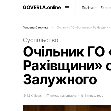
GOVERLA.online
Політика
Еконо
Головна Сторінка
Очільник ГО «Волонтери Рахівщини»
Суспільство
Очільник ГО
Рахівщини» 
Залужного
1,3K views
немає коментарів
1 minute read