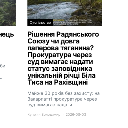
Суспільство
нець
Рішення Радянського
Союзу чи довга
паперова тяганина?
Прокуратура через
суд вимагає надати
жби
статус заповідника
унікальній річці Біла
…
Тиса на Рахівщині
Майже 30 років без захисту: на
Закарпатті прокуратура через
суд вимагає надати…
Купріян Володимир
2026-08-03