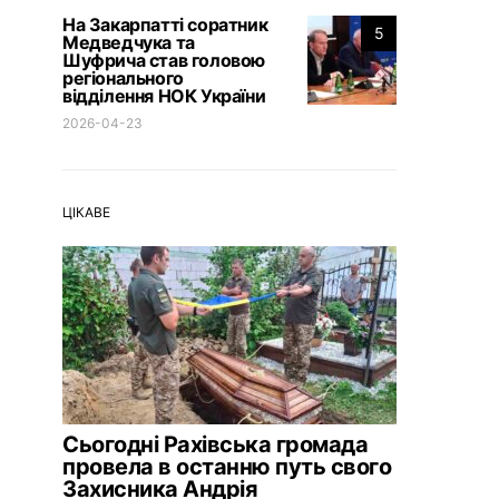
На Закарпатті соратник
5
Медведчука та
Шуфрича став головою
регіонального
відділення НОК України
2026-04-23
ЦІКАВЕ
Сьогодні Рахівська громада
провела в останню путь свого
Захисника Андрія