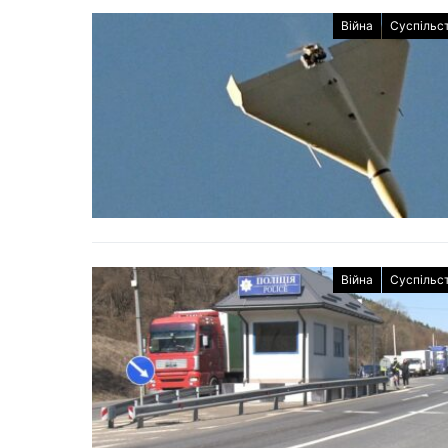
Війна
Суспільс
Війна
Суспільс