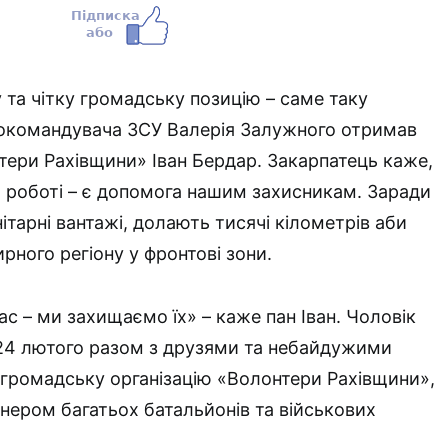
 та чітку громадську позицію – саме таку
нокомандувача ЗСУ Валерія Залужного отримав
тери Рахівщини» Іван Бердар. Закарпатець каже,
 роботі – є допомога нашим захисникам. Заради
тарні вантажі, долають тисячі кілометрів аби
рного регіону у фронтові зони.
с – ми захищаємо їх» – каже пан Іван. Чоловік
 24 лютого разом з друзями та небайдужими
громадську організацію «Волонтери Рахівщини»,
тнером багатьох батальйонів та військових