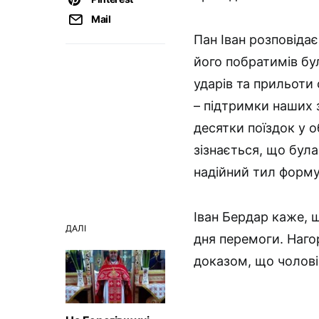
Mail
Пан Іван розповідає
його побратимів бу
ударів та прильоти 
– підтримки наших 
десятки поїздок у о
зізнається, що бул
надійний тил форму
Іван Бердар каже,
ДАЛІ
дня перемоги. Наго
доказом, що чолов