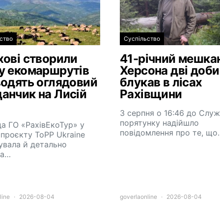
ство
Суспільство
хові створили
41-річний мешка
у екомаршрутів
Херсона дві доби
водять оглядовий
блукав в лісах
анчик на Лисій
Рахівщини
3 серпня о 16:46 до Слу
порятунку надійшло
а ГО «РахівЕкоТур» у
повідомлення про те, що
проєкту ToPP Ukraine
увала й детально
ла…
line
2026-08-04
goverlaonline
2026-08-04