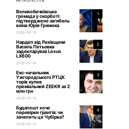
НЕ ПРОПУСТІТЬ:
Великобичківська
1
громада у скорботі:
підтверджено загибель
воїна Юрія Гринюка
2026-06-15
Нардеп від Рахівщини
2
Василь Петьовка
задекларував Lexus
LX600
2026-05-14
Екс-начальник
3
Ужгородського РТЦК
торік купив
преміальний ZEEKR за 2
млн грн
2026-05-14
Будапешт хоче
4
перевірки грантів: чи
зачепить це Чубірка?
2026-05-12