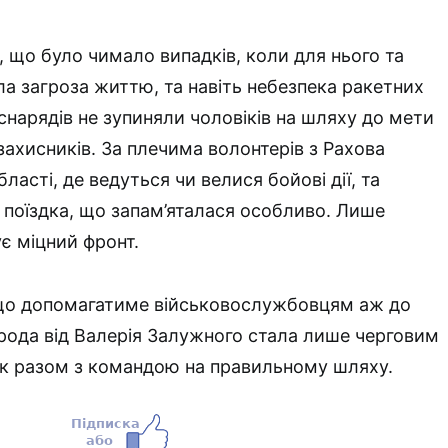
, що було чимало випадків, коли для нього та
ла загроза життю, та навіть небезпека ракетних
снарядів не зупиняли чоловіків на шляху до мети
захисників. За плечима волонтерів з Рахова
бласті, де ведуться чи велися бойові дії, та
а поїздка, що запам’яталася особливо. Лише
є міцний фронт.
 що допомагатиме військовослужбовцям аж до
рода від Валерія Залужного стала лише черговим
ік разом з командою на правильному шляху.