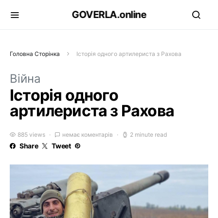
GOVERLA.online
Головна Сторінка
Історія одного артилериста з Рахова
Війна
Історія одного
артилериста з Рахова
885 views
немає коментарів
2 minute read
Share
Tweet