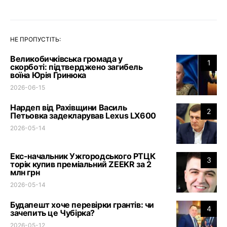
НЕ ПРОПУСТІТЬ:
Великобичківська громада у
1
скорботі: підтверджено загибель
воїна Юрія Гринюка
2026-06-15
Нардеп від Рахівщини Василь
2
Петьовка задекларував Lexus LX600
2026-05-14
Екс-начальник Ужгородського РТЦК
3
торік купив преміальний ZEEKR за 2
млн грн
2026-05-14
Будапешт хоче перевірки грантів: чи
4
зачепить це Чубірка?
2026-05-12