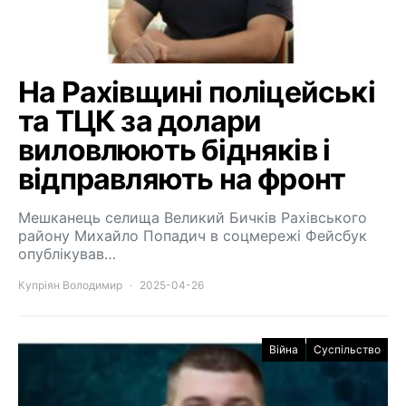
На Рахівщині поліцейські
та ТЦК за долари
виловлюють бідняків і
відправляють на фронт
Мешканець селища Великий Бичків Рахівського
району Михайло Попадич в соцмережі Фейсбук
опублікував…
Купріян Володимир
2025-04-26
Війна
Суспільство