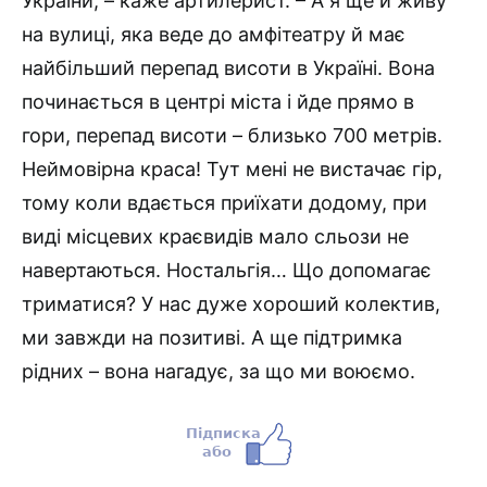
України, – каже артилерист. – А я ще й живу
на вулиці, яка веде до амфітеатру й має
найбільший перепад висоти в Україні. Вона
починається в центрі міста і йде прямо в
гори, перепад висоти – близько 700 метрів.
Неймовірна краса! Тут мені не вистачає гір,
тому коли вдається приїхати додому, при
виді місцевих краєвидів мало сльози не
навертаються. Ностальгія… Що допомагає
триматися? У нас дуже хороший колектив,
ми завжди на позитиві. А ще підтримка
рідних – вона нагадує, за що ми воюємо.