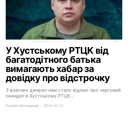
У Хустському РТЦК від
багатодітного батька
вимагають хабар за
довідку про відстрочку
З власних джерел нам стало відомо про черговий
скандал в Хустському РТЦК…
Купріян Володимир
2024-01-21