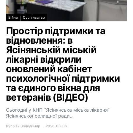
Війна
Суспільство
Простір підтримки та
відновлення: в
Ясінянській міській
лікарні відкрили
оновлений кабінет
психологічної підтримки
та єдиного вікна для
ветеранів (ВІДЕО)
Сьогодні у КНП “Ясінянська міська лікарня”
Ясінянської селищної ради…
Купріян Володимир
2026-08-06