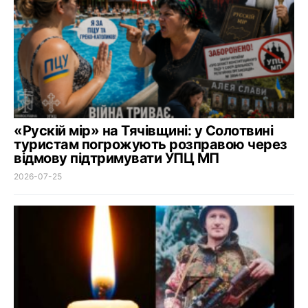
«Рускій мір» на Тячівщині: у Солотвині
туристам погрожують розправою через
відмову підтримувати УПЦ МП
2026-07-25