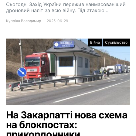
Сьогодні Захід України пережив наймасованіший
дроновий наліт за всю війну. Під атакою…
Купріян Володимир
2025-06-29
Війна
Суспільство
На Закарпатті нова схема
на блокпостах:
прикордонники