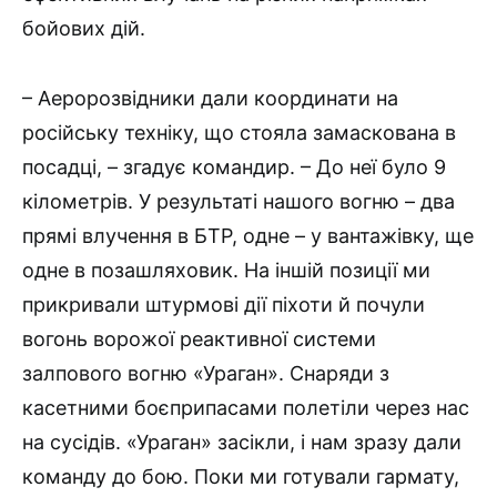
бойових дій.
– Аеророзвідники дали координати на
російську техніку, що стояла замаскована в
посадці, – згадує командир. – До неї було 9
кілометрів. У результаті нашого вогню – два
прямі влучення в БТР, одне – у вантажівку, ще
одне в позашляховик. На іншій позиції ми
прикривали штурмові дії піхоти й почули
вогонь ворожої реактивної системи
залпового вогню «Ураган». Снаряди з
касетними боєприпасами полетіли через нас
на сусідів. «Ураган» засікли, і нам зразу дали
команду до бою. Поки ми готували гармату,