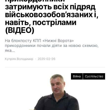
затримують всіх підряд
військовозобов’язаних і,
навіть, пострілами
(ВІДЕО)
На блокпосту КПП «Нижні Ворота»
прикордонники почали діяти за новою схемою,
яка…
Купріян Володимир
2025-02-06
Війна
Суспільство