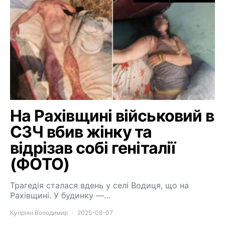
На Рахівщині військовий в
СЗЧ вбив жінку та
відрізав собі геніталії
(ФОТО)
Трагедія сталася вдень у селі Водиця, що на
Рахівщині. У будинку —…
Купріян Володимир
2025-08-07