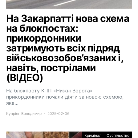
На Закарпатті нова схема
на блокпостах:
прикордонники
затримують всіх підряд
військовозобов’язаних і,
навіть, пострілами
(ВІДЕО)
На блокпосту КПП «Нижні Ворота»
прикордонники почали діяти за новою схемою,
яка…
Купріян Володимир
2025-02-06
Кримінал
Суспільство