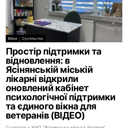
Війна
Суспільство
Простір підтримки та
відновлення: в
Ясінянській міській
лікарні відкрили
оновлений кабінет
психологічної підтримки
та єдиного вікна для
ветеранів (ВІДЕО)
Сьогодні у КНП “Ясінянська міська лікарня”