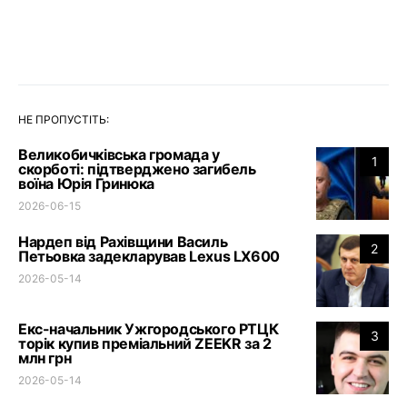
НЕ ПРОПУСТІТЬ:
Великобичківська громада у
1
скорботі: підтверджено загибель
воїна Юрія Гринюка
2026-06-15
Нардеп від Рахівщини Василь
2
Петьовка задекларував Lexus LX600
2026-05-14
Екс-начальник Ужгородського РТЦК
3
торік купив преміальний ZEEKR за 2
млн грн
2026-05-14