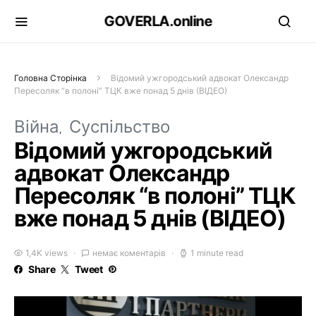
GOVERLA.online
Головна Сторінка
Відомий ужгородський адвокат Олександр
Пересоляк “в полоні” ТЦК вже понад 5 днів (ВІДЕО)
Війна
Суспільство
Відомий ужгородський
адвокат Олександр
Пересоляк “в полоні” ТЦК
вже понад 5 днів (ВІДЕО)
1,4K views
немає коментарів
1 minute read
Share
Tweet