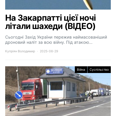
На Закарпатті цієї ночі
літали шахеди (ВІДЕО)
Сьогодні Захід України пережив наймасованіший
дроновий наліт за всю війну. Під атакою…
Купріян Володимир
2025-06-29
Війна
Суспільство