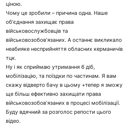
ціною.
Чому це зробили – причина одна. Наше
обʼєднання захищає права
військовослужбовців та
військовозобовʼязаних. А останнє викликало
неабияке несприйняття обласних керманичів
тцк.
Ну і як сприймаю утримання 6 діб,
мобілізацію, та поїздки по частинам. Я вам
скажу відверто бачу в цьому +тепер я зможу
ще більш ефективно захищати права
військовозобовʼязаних в процесі мобілізації.
Буду вдячний за розголос репости цього
відео.