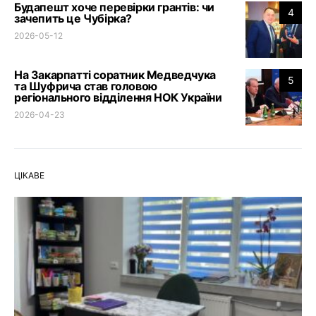
Будапешт хоче перевірки грантів: чи
4
зачепить це Чубірка?
2026-05-12
На Закарпатті соратник Медведчука
5
та Шуфрича став головою
регіонального відділення НОК України
2026-04-23
ЦІКАВЕ