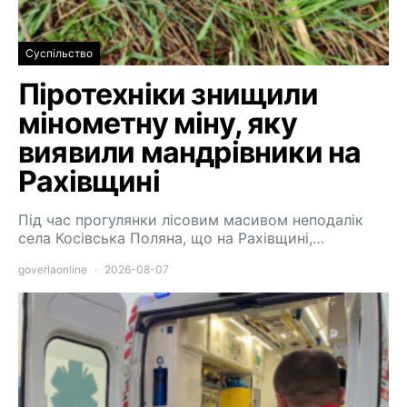
Суспільство
Піротехніки знищили
мінометну міну, яку
виявили мандрівники на
Рахівщині
Під час прогулянки лісовим масивом неподалік
села Косівська Поляна, що на Рахівщині,…
goverlaonline
2026-08-07