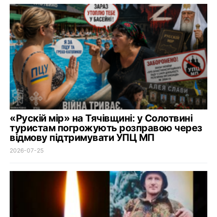
«Рускій мір» на Тячівщині: у Солотвині
туристам погрожують розправою через
відмову підтримувати УПЦ МП
2026-07-25