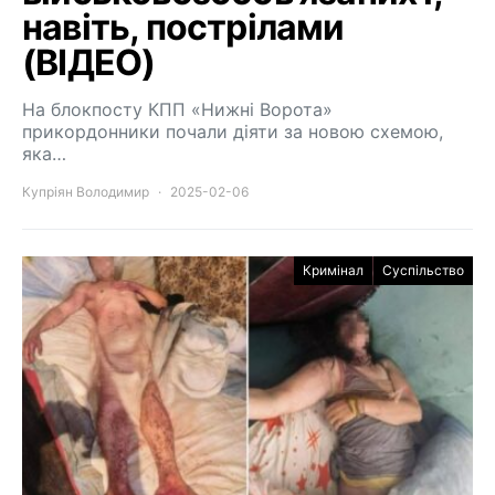
навіть, пострілами
(ВІДЕО)
На блокпосту КПП «Нижні Ворота»
прикордонники почали діяти за новою схемою,
яка…
Купріян Володимир
2025-02-06
Кримінал
Суспільство