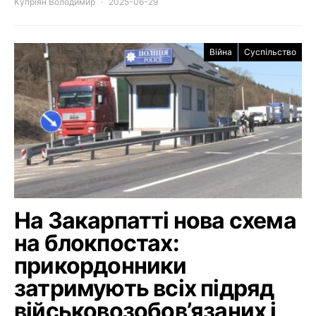
Купріян Володимир
2025-06-29
Війна
Суспільство
На Закарпатті нова схема
на блокпостах:
прикордонники
затримують всіх підряд
військовозобов’язаних і,