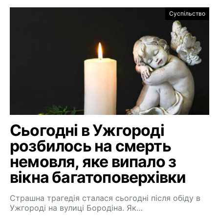
Суспільство
Сьогодні в Ужгороді
розбилось на смерть
немовля, яке випало з
вікна багатоповерхівки
Страшна трагедія сталася сьогодні після обіду в
Ужгороді на вулиці Бородіна. Як…