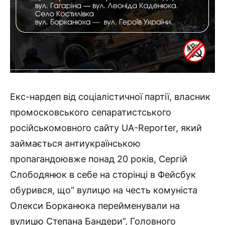
Екс-нардеп від соціалістичної партії, власник
промосковського сепаратистського
російськомовного сайту UA-Reporter, який
займається антиукраїнською
пропагандоювже понад 20 років, Сергій
Слободянюк в себе на сторінці в Фейсбук
обурився, що” вулицю на честь комуніста
Олекси Борканюка перейменували на
вулицю Степана Бандери”, Головного