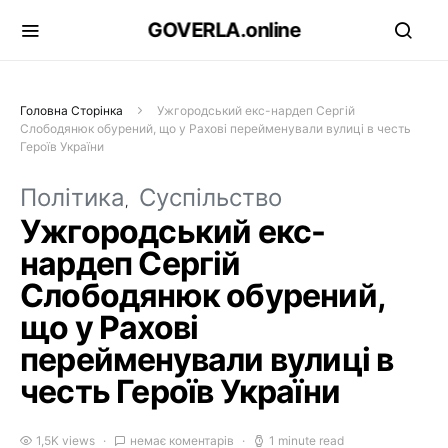
GOVERLA.online
Головна Сторінка
Ужгородський екс-нардеп Сергій
Слободянюк обурений, що у Рахові перейменували вулиці в честь
Героїв України
Політика
Суспільство
Ужгородський екс-
нардеп Сергій
Слободянюк обурений,
що у Рахові
перейменували вулиці в
честь Героїв України
1,5K views
немає коментарів
1 minute read