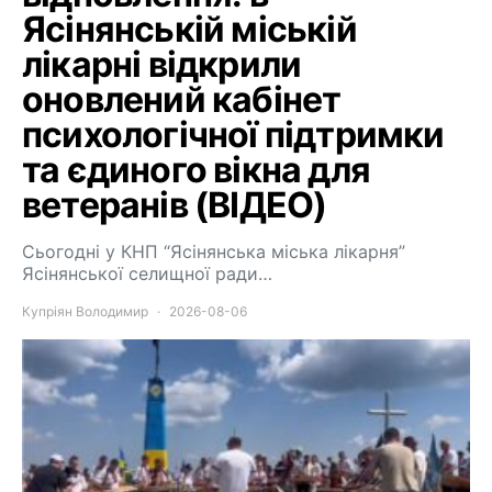
Ясінянській міській
лікарні відкрили
оновлений кабінет
психологічної підтримки
та єдиного вікна для
ветеранів (ВІДЕО)
Сьогодні у КНП “Ясінянська міська лікарня”
Ясінянської селищної ради…
Купріян Володимир
2026-08-06