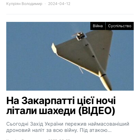
Купріян Володимир
2024-04-12
Війна
Суспільство
На Закарпатті цієї ночі
літали шахеди (ВІДЕО)
Сьогодні Захід України пережив наймасованіший
дроновий наліт за всю війну. Під атакою…