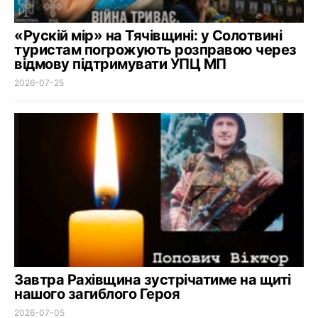
«Рускій мір» на Тячівщині: у Солотвині
туристам погрожують розправою через
відмову підтримувати УПЦ МП
2026-07-25
Завтра Рахівщина зустрічатиме на щиті
нашого загиблого Героя
2026-07-05