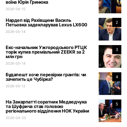
воїна Юрія Гринюка
2026-06-15
Нардеп від Рахівщини Василь
2
Петьовка задекларував Lexus LX600
2026-05-14
Екс-начальник Ужгородського РТЦК
3
торік купив преміальний ZEEKR за 2
млн грн
2026-05-14
Будапешт хоче перевірки грантів: чи
4
зачепить це Чубірка?
2026-05-12
На Закарпатті соратник Медведчука
5
та Шуфрича став головою
регіонального відділення НОК України
2026-04-23