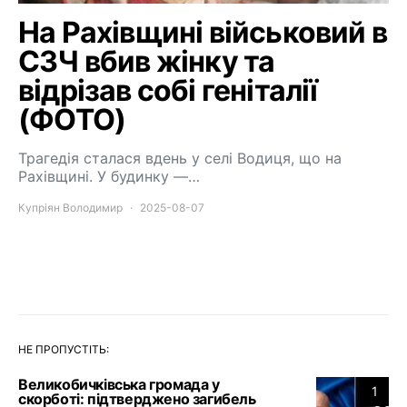
На Рахівщині військовий в
СЗЧ вбив жінку та
відрізав собі геніталії
(ФОТО)
Трагедія сталася вдень у селі Водиця, що на
Рахівщині. У будинку —…
Купріян Володимир
2025-08-07
НЕ ПРОПУСТІТЬ:
Великобичківська громада у
1
скорботі: підтверджено загибель