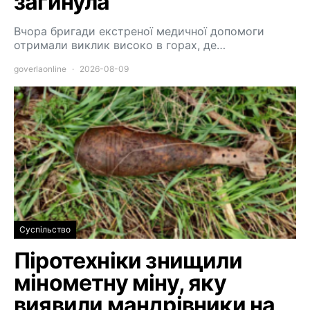
загинула
Вчора бригади екстреної медичної допомоги
отримали виклик високо в горах, де…
goverlaonline
2026-08-09
Суспільство
Піротехніки знищили
мінометну міну, яку
виявили мандрівники на