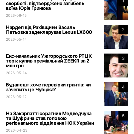
1
скорботі: підтверджено загибель
воїна Юрія Гринюка
2026-06-15
Нардеп від Рахівщини Василь
2
Петьовка задекларував Lexus LX600
2026-05-14
Екс-начальник Ужгородського РТЦК
3
торік купив преміальний ZEEKR за 2
млн грн
2026-05-14
Будапешт хоче перевірки грантів: чи
4
зачепить це Чубірка?
2026-05-12
На Закарпатті соратник Медведчука
5
та Шуфрича став головою
регіонального відділення НОК України
2026-04-23