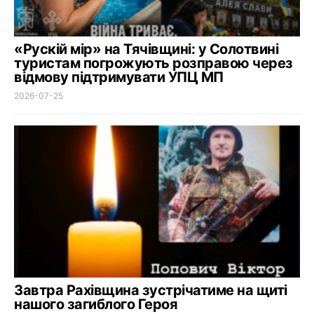
«Рускій мір» на Тячівщині: у Солотвині
туристам погрожують розправою через
відмову підтримувати УПЦ МП
2026-07-25
Завтра Рахівщина зустрічатиме на щиті
нашого загиблого Героя