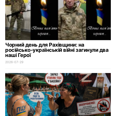
Чорний день для Рахівщини: на
російсько-українській війні загинули два
наші Герої
2026-07-29