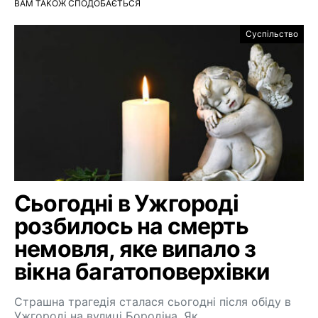
ВАМ ТАКОЖ СПОДОБАЄТЬСЯ
Суспільство
Сьогодні в Ужгороді
розбилось на смерть
немовля, яке випало з
вікна багатоповерхівки
Страшна трагедія сталася сьогодні після обіду в
Ужгороді на вулиці Бородіна. Як…