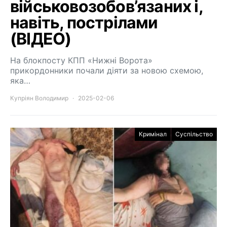
військовозобов’язаних і,
навіть, пострілами
(ВІДЕО)
На блокпосту КПП «Нижні Ворота»
прикордонники почали діяти за новою схемою,
яка…
Купріян Володимир
2025-02-06
Кримінал
Суспільство