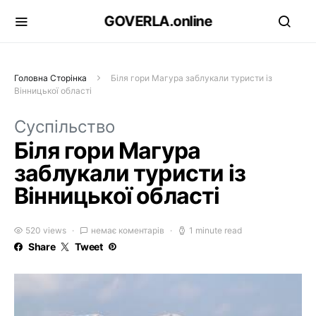
GOVERLA.online
Головна Сторінка
Біля гори Магура заблукали туристи із
Вінницької області
Суспільство
Біля гори Магура
заблукали туристи із
Вінницької області
520 views
немає коментарів
1 minute read
Share
Tweet