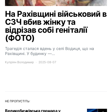
На Рахівщині військовий в
СЗЧ вбив жінку та
відрізав собі геніталії
(ФОТО)
Трагедія сталася вдень у селі Водиця, що на
Рахівщині. У будинку —…
Купріян Володимир
2025-08-07
НЕ ПРОПУСТІТЬ:
Великобичківська громада у