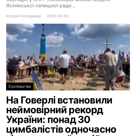
Ясінянської селищної ради…
Купріян Володимир
2026-08-06
Суспільство
На Говерлі встановили
неймовірний рекорд
України: понад 30
цимбалістів одночасно