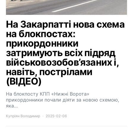
На Закарпатті нова схема
на блокпостах:
прикордонники
затримують всіх підряд
військовозобов’язаних і,
навіть, пострілами
(ВІДЕО)
На блокпосту КПП «Нижні Ворота»
прикордонники почали діяти за новою схемою,
яка…
Купріян Володимир
2025-02-06