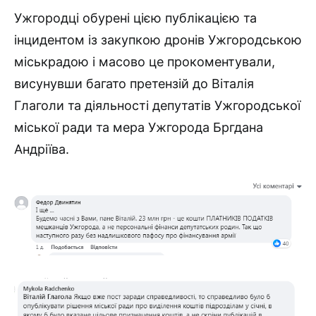
Ужгородці обурені цією публікацією та
інцидентом із закупкою дронів Ужгородською
міськрадою і масово це прокоментували,
висунувши багато претензій до Віталія
Глаголи та діяльності депутатів Ужгородської
міської ради та мера Ужгорода Бргдана
Андріїва.