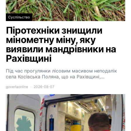
Суспільство
Піротехніки знищили
мінометну міну, яку
виявили мандрівники на
Рахівщині
Під час прогулянки лісовим масивом неподалік
села Косівська Поляна, що на Рахівщині,…
goverlaonline
2026-08-07