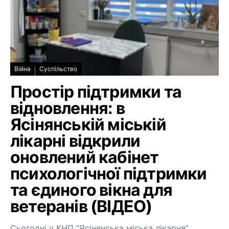
Війна
Суспільство
Простір підтримки та
відновлення: в
Ясінянській міській
лікарні відкрили
оновлений кабінет
психологічної підтримки
та єдиного вікна для
ветеранів (ВІДЕО)
Сьогодні у КНП “Ясінянська міська лікарня”