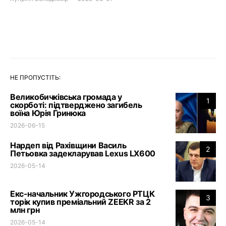
НЕ ПРОПУСТІТЬ:
Великобичківська громада у
1
скорботі: підтверджено загибель
воїна Юрія Гринюка
2026-06-15
Нардеп від Рахівщини Василь
2
Петьовка задекларував Lexus LX600
2026-05-14
Екс-начальник Ужгородського РТЦК
3
торік купив преміальний ZEEKR за 2
млн грн
2026-05-14