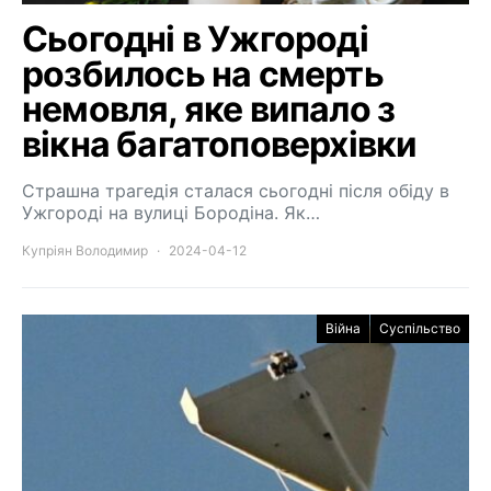
Сьогодні в Ужгороді
розбилось на смерть
немовля, яке випало з
вікна багатоповерхівки
Страшна трагедія сталася сьогодні після обіду в
Ужгороді на вулиці Бородіна. Як…
Купріян Володимир
2024-04-12
Війна
Суспільство