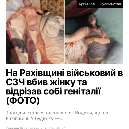
Кримінал
Суспільство
На Рахівщині військовий в
СЗЧ вбив жінку та
відрізав собі геніталії
(ФОТО)
Трагедія сталася вдень у селі Водиця, що на
Рахівщині. У будинку —…
Купріян Володимир
2025-08-07