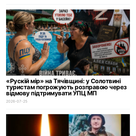
«Рускій мір» на Тячівщині: у Солотвині
туристам погрожують розправою через
відмову підтримувати УПЦ МП
2026-07-25