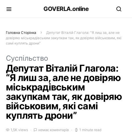
GOVERLA.online
Головна Сторінка
Депутат Віталій Глагола: “Я лиш за, але не
довіряю міськрадівським закупкам так, як довіряю військовим, які
самі куплять дрони”
Суспільство
Депутат Віталій Глагола:
“Я лиш за, але не довіряю
міськрадівським
закупкам так, як довіряю
військовим, які самі
куплять дрони”
1,5K views
немає коментарів
1 minute read