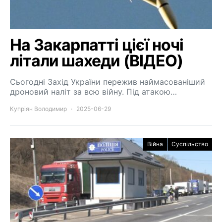
На Закарпатті цієї ночі
літали шахеди (ВІДЕО)
Сьогодні Захід України пережив наймасованіший
дроновий наліт за всю війну. Під атакою…
Купріян Володимир
2025-06-29
Війна
Суспільство