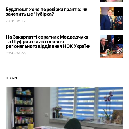
Будапешт хоче перевірки грантів: чи
4
зачепить це Чубірка?
2026-05-12
На Закарпатті соратник Медведчука
5
та Шуфрича став головою
регіонального відділення НОК України
2026-04-23
ЦІКАВЕ