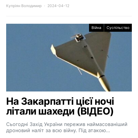
Купріян Володимир
2024-04-12
Війна
Суспільство
На Закарпатті цієї ночі
літали шахеди (ВІДЕО)
Сьогодні Захід України пережив наймасованіший
дроновий наліт за всю війну. Під атакою…