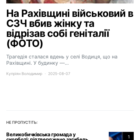
На Рахівщині військовий в
СЗЧ вбив жінку та
відрізав собі геніталії
(ФОТО)
Трагедія сталася вдень у селі Водиця, що на
Рахівщині. У будинку —…
Купріян Володимир
2025-08-07
НЕ ПРОПУСТІТЬ:
Великобичківська громада у
1
скорботі: підтверджено загибель