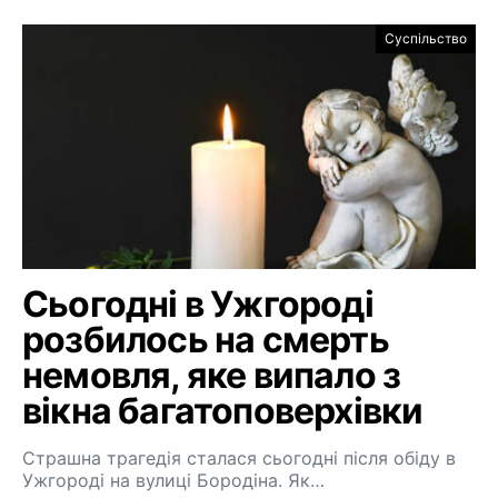
Суспільство
Сьогодні в Ужгороді
розбилось на смерть
немовля, яке випало з
вікна багатоповерхівки
Страшна трагедія сталася сьогодні після обіду в
Ужгороді на вулиці Бородіна. Як…