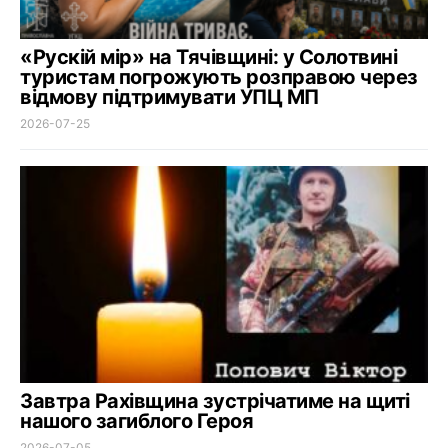
«Рускій мір» на Тячівщині: у Солотвині
туристам погрожують розправою через
відмову підтримувати УПЦ МП
2026-07-25
Завтра Рахівщина зустрічатиме на щиті
нашого загиблого Героя
2026-07-05