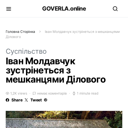
GOVERLA.online
Головна Сторінка
Іван Молдавчук зустрінеться з мешканцями
Ділового
Суспільство
Іван Молдавчук
зустрінеться з
мешканцями Ділового
1,2K views
немає коментарів
1 minute read
Share
Tweet