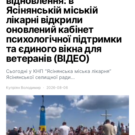
відновлення: в
Ясінянській міській
лікарні відкрили
оновлений кабінет
психологічної підтримки
та єдиного вікна для
ветеранів (ВІДЕО)
Сьогодні у КНП “Ясінянська міська лікарня”
Ясінянської селищної ради…
Купріян Володимир
2026-08-06