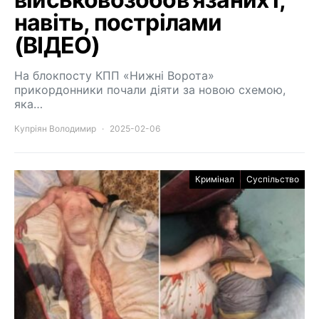
навіть, пострілами
(ВІДЕО)
На блокпосту КПП «Нижні Ворота»
прикордонники почали діяти за новою схемою,
яка…
Купріян Володимир
2025-02-06
Кримінал
Суспільство