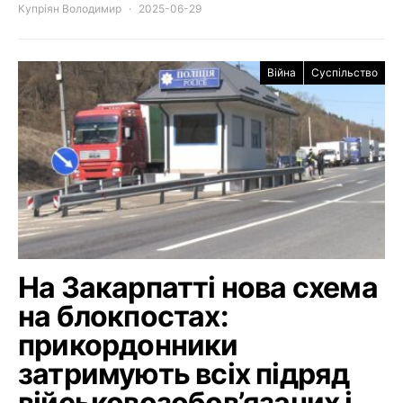
Купріян Володимир
2025-06-29
Війна
Суспільство
На Закарпатті нова схема
на блокпостах:
прикордонники
затримують всіх підряд
військовозобов’язаних і,