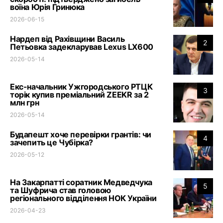
воїна Юрія Гринюка
2026-06-15
Нардеп від Рахівщини Василь
2
Петьовка задекларував Lexus LX600
2026-05-14
Екс-начальник Ужгородського РТЦК
3
торік купив преміальний ZEEKR за 2
млн грн
2026-05-14
Будапешт хоче перевірки грантів: чи
4
зачепить це Чубірка?
2026-05-12
На Закарпатті соратник Медведчука
5
та Шуфрича став головою
регіонального відділення НОК України
2026-04-23