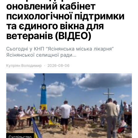
оновлений кабінет
психологічної підтримки
та єдиного вікна для
ветеранів (ВІДЕО)
Сьогодні у КНП “Ясінянська міська лікарня”
Ясінянської селищної ради…
Купріян Володимир
2026-08-06
Суспільство