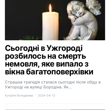
Сьогодні в Ужгороді
розбилось на смерть
немовля, яке випало з
вікна багатоповерхівки
Страшна трагедія сталася сьогодні після обіду в
Ужгороді на вулиці Бородіна. Як…
Купріян Володимир
2024-04-12