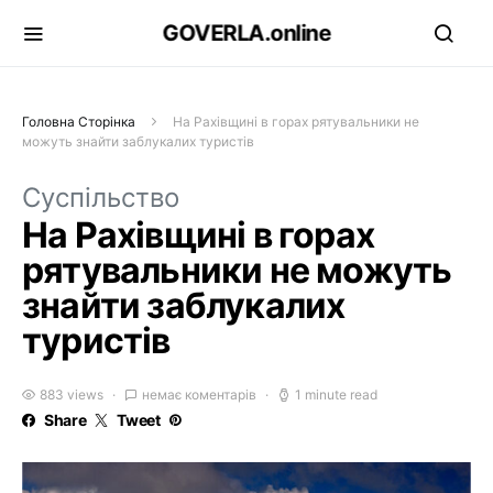
GOVERLA.online
Головна Сторінка
На Рахівщині в горах рятувальники не
можуть знайти заблукалих туристів
Суспільство
На Рахівщині в горах
рятувальники не можуть
знайти заблукалих
туристів
883 views
немає коментарів
1 minute read
Share
Tweet