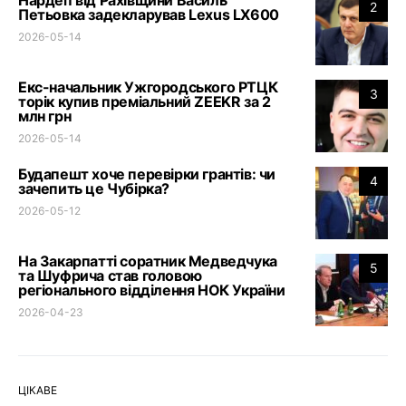
2
Петьовка задекларував Lexus LX600
2026-05-14
Екс-начальник Ужгородського РТЦК
3
торік купив преміальний ZEEKR за 2
млн грн
2026-05-14
Будапешт хоче перевірки грантів: чи
4
зачепить це Чубірка?
2026-05-12
На Закарпатті соратник Медведчука
5
та Шуфрича став головою
регіонального відділення НОК України
2026-04-23
ЦІКАВЕ