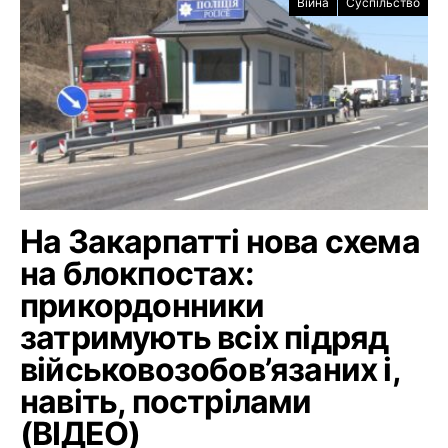
Війна
Суспільство
На Закарпатті нова схема
на блокпостах:
прикордонники
затримують всіх підряд
військовозобов’язаних і,
навіть, пострілами
(ВІДЕО)