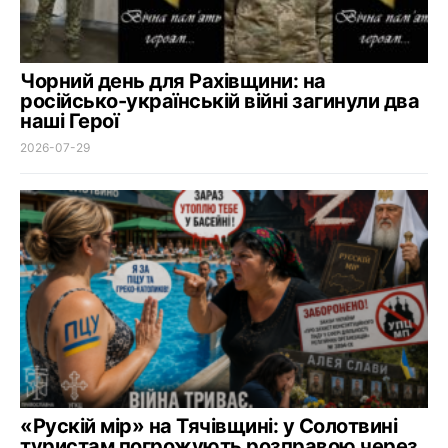
Чорний день для Рахівщини: на
російсько-українській війні загинули два
наші Герої
2026-07-29
«Рускій мір» на Тячівщині: у Солотвині
туристам погрожують розправою через