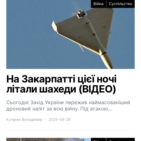
Війна
Суспільство
На Закарпатті цієї ночі
літали шахеди (ВІДЕО)
Сьогодні Захід України пережив наймасованіший
дроновий наліт за всю війну. Під атакою…
Купріян Володимир
2025-06-29