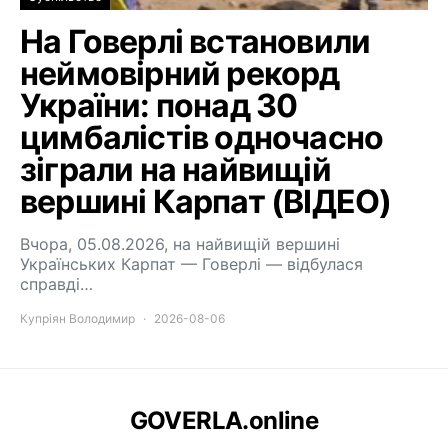
На Говерлі встановили
неймовірний рекорд
України: понад 30
цимбалістів одночасно
зіграли на найвищій
вершині Карпат (ВІДЕО)
Вчора, 05.08.2026, на найвищій вершині
Українських Карпат — Говерлі — відбулася
справді…
Купріян Володимир
2026-08-06
GOVERLA.online