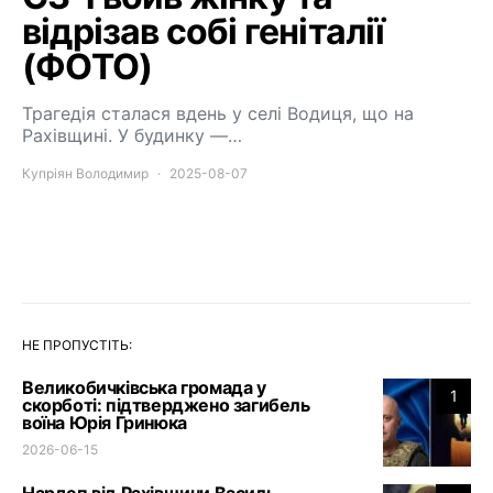
відрізав собі геніталії
(ФОТО)
Трагедія сталася вдень у селі Водиця, що на
Рахівщині. У будинку —…
Купріян Володимир
2025-08-07
НЕ ПРОПУСТІТЬ:
Великобичківська громада у
1
скорботі: підтверджено загибель
воїна Юрія Гринюка
2026-06-15
Нардеп від Рахівщини Василь