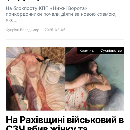
На блокпосту КПП «Нижні Ворота»
прикордонники почали діяти за новою схемою,
яка…
Купріян Володимир
2025-02-06
Кримінал
Суспільство
На Рахівщині військовий в
СЗЧ вбив жінку та