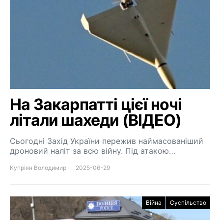
На Закарпатті цієї ночі
літали шахеди (ВІДЕО)
Сьогодні Захід України пережив наймасованіший
дроновий наліт за всю війну. Під атакою…
Купріян Володимир
2025-06-29
Війна
Суспільство