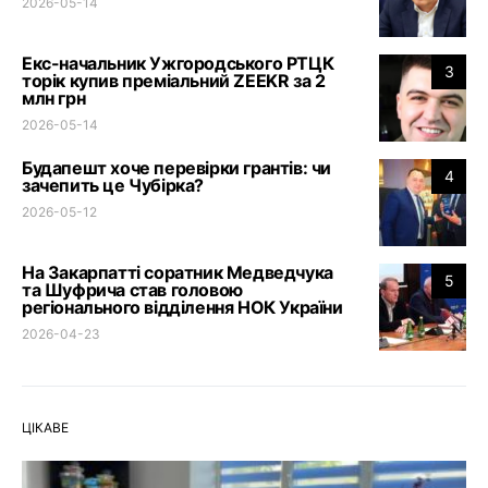
2026-05-14
Екс-начальник Ужгородського РТЦК
3
торік купив преміальний ZEEKR за 2
млн грн
2026-05-14
Будапешт хоче перевірки грантів: чи
4
зачепить це Чубірка?
2026-05-12
На Закарпатті соратник Медведчука
5
та Шуфрича став головою
регіонального відділення НОК України
2026-04-23
ЦІКАВЕ