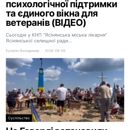
психологічної підтримки
та єдиного вікна для
ветеранів (ВІДЕО)
Сьогодні у КНП “Ясінянська міська лікарня”
Ясінянської селищної ради…
Купріян Володимир
2026-08-06
Суспільство