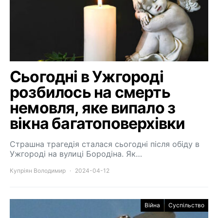
Сьогодні в Ужгороді
розбилось на смерть
немовля, яке випало з
вікна багатоповерхівки
Страшна трагедія сталася сьогодні після обіду в
Ужгороді на вулиці Бородіна. Як…
Купріян Володимир
2024-04-12
Війна
Суспільство