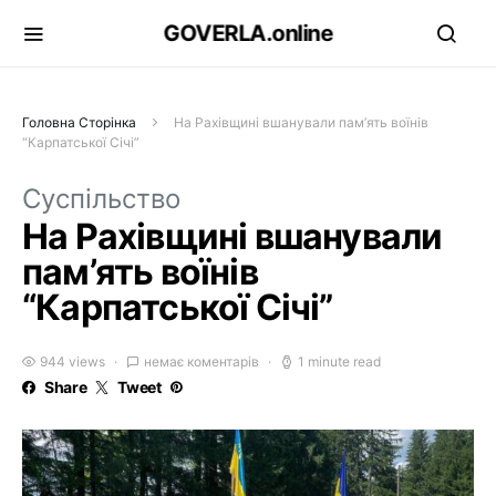
GOVERLA.online
Головна Сторінка
На Рахівщині вшанували пам’ять воїнів
“Карпатської Січі”
Суспільство
На Рахівщині вшанували
пам’ять воїнів
“Карпатської Січі”
944 views
немає коментарів
1 minute read
Share
Tweet