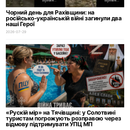
Чорний день для Рахівщини: на
російсько-українській війні загинули два
наші Герої
2026-07-29
«Рускій мір» на Тячівщині: у Солотвині
туристам погрожують розправою через
відмову підтримувати УПЦ МП