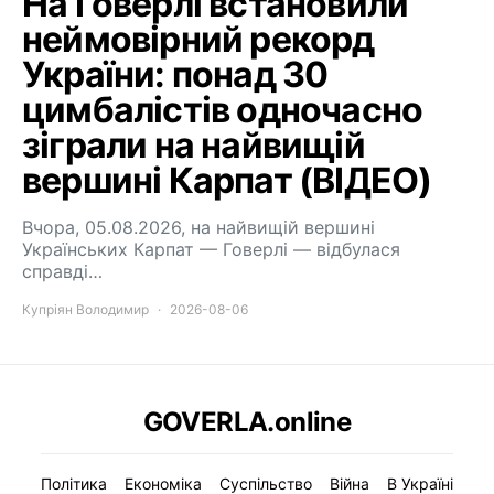
На Говерлі встановили
неймовірний рекорд
України: понад 30
цимбалістів одночасно
зіграли на найвищій
вершині Карпат (ВІДЕО)
Вчора, 05.08.2026, на найвищій вершині
Українських Карпат — Говерлі — відбулася
справді…
Купріян Володимир
2026-08-06
GOVERLA.online
Політика
Економіка
Суспільство
Війна
В Україні