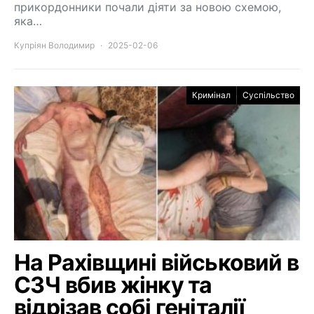
прикордонники почали діяти за новою схемою,
яка…
Купріян Володимир
2025-02-06
Кримінал
Суспільство
На Рахівщині військовий в
СЗЧ вбив жінку та
відрізав собі геніталії