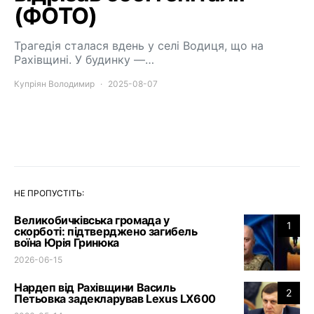
(ФОТО)
Трагедія сталася вдень у селі Водиця, що на
Рахівщині. У будинку —…
Купріян Володимир
2025-08-07
НЕ ПРОПУСТІТЬ:
Великобичківська громада у
1
скорботі: підтверджено загибель
воїна Юрія Гринюка
2026-06-15
Нардеп від Рахівщини Василь
2
Петьовка задекларував Lexus LX600