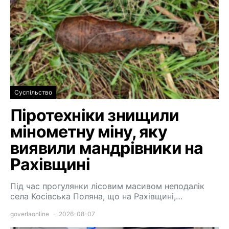
Суспільство
Піротехніки знищили
мінометну міну, яку
виявили мандрівники на
Рахівщині
Під час прогулянки лісовим масивом неподалік
села Косівська Поляна, що на Рахівщині,…
goverlaonline
2026-08-07