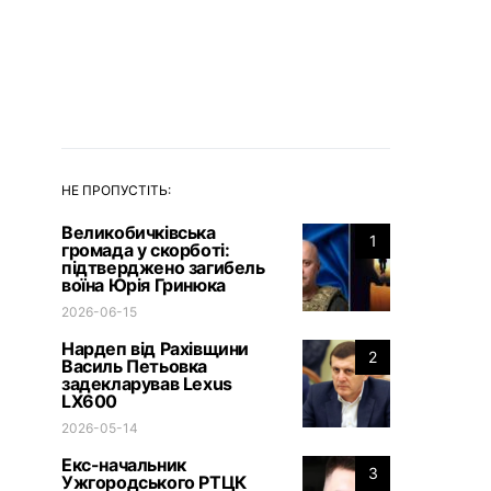
НЕ ПРОПУСТІТЬ:
Великобичківська
1
громада у скорботі:
підтверджено загибель
воїна Юрія Гринюка
2026-06-15
Нардеп від Рахівщини
2
Василь Петьовка
задекларував Lexus
LX600
2026-05-14
Екс-начальник
3
Ужгородського РТЦК