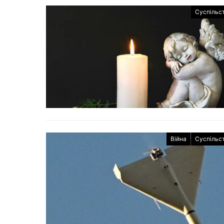
Суспільс
Війна
Суспільс