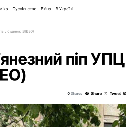
міка
Суспільство
Війна
В Україні
ів у будинок (ВІДЕО)
’янезний піп УПЦ 
ДЕО)
Share
Tweet
0
Shares