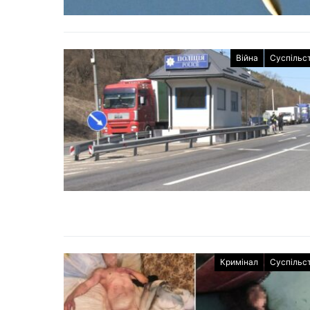
Війна
Суспільс
Кримінал
Суспільс