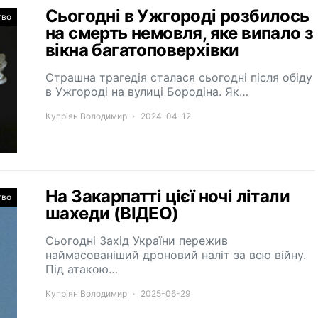
Сьогодні в Ужгороді розбилось
тво
на смерть немовля, яке випало з
вікна багатоповерхівки
Страшна трагедія сталася сьогодні після обіду
в Ужгороді на вулиці Бородіна. Як…
Купріян Володимир
2024-04-12
На Закарпатті цієї ночі літали
тво
шахеди (ВІДЕО)
Сьогодні Захід України пережив
наймасованіший дроновий наліт за всю війну.
Під атакою…
Купріян Володимир
2025-06-29