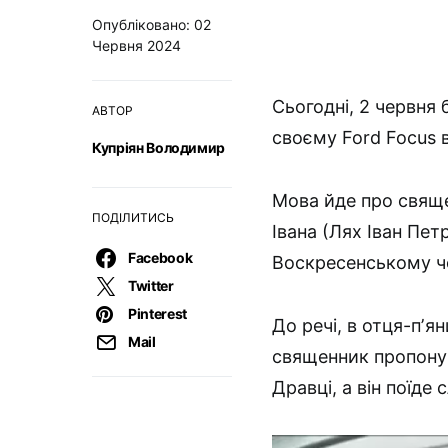
Опубліковано: 02
Червня 2024
Сьогодні, 2 червня
АВТОР
своєму Ford Focus в
Купріян Володимир
Мова йде про свяще
ПОДІЛИТИСЬ
Івана (Лях Іван Пе
Facebook
Воскресенському чо
Twitter
Pinterest
До речі, в отця-пʼя
Mail
священник пропонув
Дравці, а він поїде