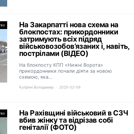
На Закарпатті нова схема на
тво
блокпостах: прикордонники
затримують всіх підряд
військовозобов’язаних і, навіть,
пострілами (ВІДЕО)
На блокпосту КПП «Нижні Ворота»
прикордонники почали діяти за новою
схемою, яка…
Купріян Володимир
2025-02-06
На Рахівщині військовий в СЗЧ
тво
вбив жінку та відрізав собі
геніталії (ФОТО)