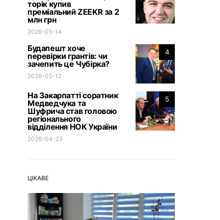
торік купив
преміальний ZEEKR за 2
млн грн
2026-05-14
Будапешт хоче
4
перевірки грантів: чи
зачепить це Чубірка?
2026-05-12
На Закарпатті соратник
5
Медведчука та
Шуфрича став головою
регіонального
відділення НОК України
2026-04-23
ЦІКАВЕ