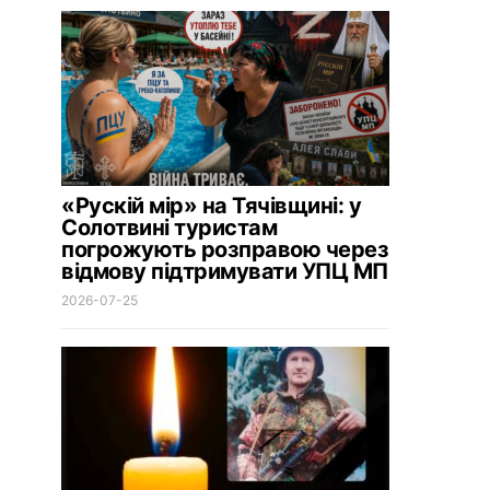
«Рускій мір» на Тячівщині: у
Солотвині туристам
погрожують розправою через
відмову підтримувати УПЦ МП
2026-07-25