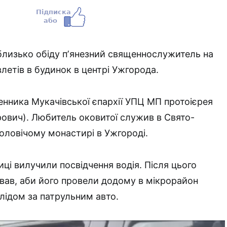
 близько обіду пʼянезний священнослужитель на
летів в будинок в центрі Ужгорода.
нника Мукачівської єпархії УПЦ МП протоієрея
трович). Любитель оковитої служив в Свято-
ловічому монастирі в Ужгороді.
ниці вилучили посвідчення водія. Після цього
ав, аби його провели додому в мікрорайон
 слідом за патрульним авто.