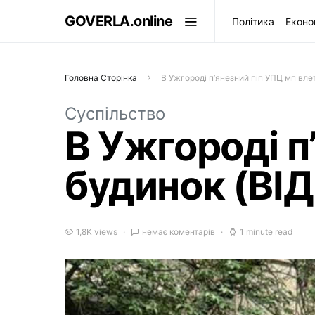
GOVERLA.online
Політика
Еконо
Головна Сторінка
В Ужгороді п’янезний піп УПЦ мп влет
Суспільство
В Ужгороді п
будинок (ВІ
1,8K views
немає коментарів
1 minute read