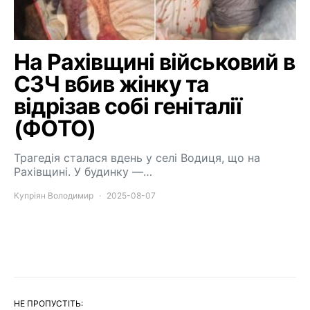
На Рахівщині військовий в
СЗЧ вбив жінку та
відрізав собі геніталії
(ФОТО)
Трагедія сталася вдень у селі Водиця, що на
Рахівщині. У будинку —…
Купріян Володимир
2025-08-07
НЕ ПРОПУСТІТЬ: