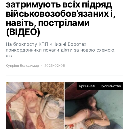
затримують всіх підряд
військовозобов’язаних і,
навіть, пострілами
(ВІДЕО)
На блокпосту КПП «Нижні Ворота»
прикордонники почали діяти за новою схемою,
яка…
Купріян Володимир
2025-02-06
Кримінал
Суспільство