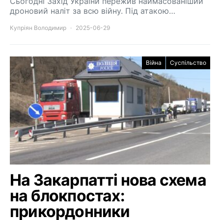
Сьогодні Захід України пережив наймасованіший
дроновий наліт за всю війну. Під атакою…
Купріян Володимир
2025-06-29
Війна
Суспільство
На Закарпатті нова схема
на блокпостах:
прикордонники