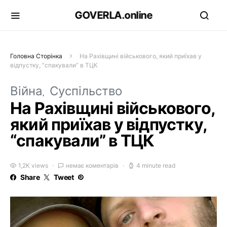
GOVERLA.online
Головна Сторінка
На Рахівщині військового, який приїхав у
відпустку, “спакували” в ТЦК
Війна
Суспільство
На Рахівщині військового,
який приїхав у відпустку,
“спакували” в ТЦК
1,2K views
немає коментарів
4 minute read
Share
Tweet