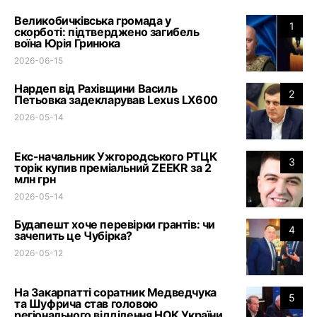
Великобичківська громада у
1
скорботі: підтверджено загибель
воїна Юрія Гринюка
2026-06-15
Нардеп від Рахівщини Василь
2
Петьовка задекларував Lexus LX600
2026-05-14
Екс-начальник Ужгородського РТЦК
3
торік купив преміальний ZEEKR за 2
млн грн
2026-05-14
Будапешт хоче перевірки грантів: чи
4
зачепить це Чубірка?
2026-05-12
На Закарпатті соратник Медведчука
5
та Шуфрича став головою
регіонального відділення НОК України