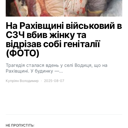
На Рахівщині військовий в
СЗЧ вбив жінку та
відрізав собі геніталії
(ФОТО)
Трагедія сталася вдень у селі Водиця, що на
Рахівщині. У будинку —…
Купріян Володимир
2025-08-07
НЕ ПРОПУСТІТЬ: