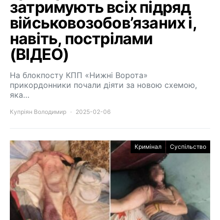
затримують всіх підряд
військовозобов’язаних і,
навіть, пострілами
(ВІДЕО)
На блокпосту КПП «Нижні Ворота»
прикордонники почали діяти за новою схемою,
яка…
Купріян Володимир
2025-02-06
Кримінал
Суспільство