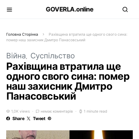
GOVERLA.online
Головна Сторінка
Рахівщина втратила ще одного свого сина:
помер наш захисник Дмитро Панасовський
Війна
Суспільство
Рахівщина втратила ще
одного свого сина: помер
наш захисник Дмитро
Панасовський
1,0K views
немає коментарів
1 minute read
Share
Tweet