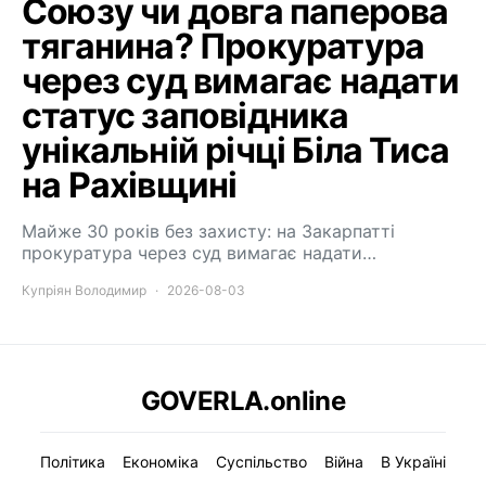
Союзу чи довга паперова
тяганина? Прокуратура
через суд вимагає надати
статус заповідника
унікальній річці Біла Тиса
на Рахівщині
Майже 30 років без захисту: на Закарпатті
прокуратура через суд вимагає надати…
Купріян Володимир
2026-08-03
GOVERLA.online
Політика
Економіка
Суспільство
Війна
В Україні