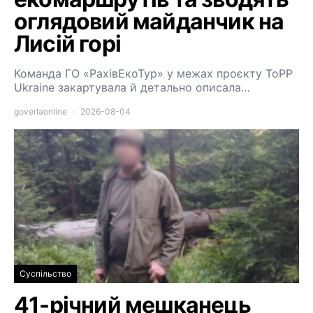
оглядовий майданчик на
Лисій горі
Команда ГО «РахівЕкоТур» у межах проєкту ToPP
Ukraine закартувала й детально описала…
goverlaonline
2026-08-04
Суспільство
41-річний мешканець