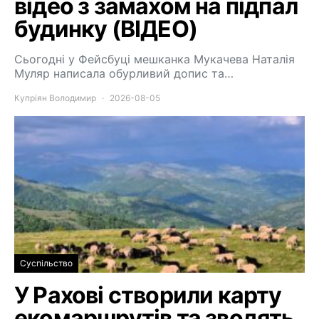
відео з замахом на підпал
будинку (ВІДЕО)
Сьогодні у Фейсбуці мешканка Мукачева Наталія
Муляр написала обурливий допис та…
Купріян Володимир
2026-08-05
Суспільство
У Рахові створили карту
екомаршрутів та зводять