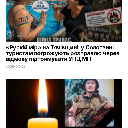
«Рускій мір» на Тячівщині: у Солотвині
туристам погрожують розправою через
відмову підтримувати УПЦ МП
2026-07-25