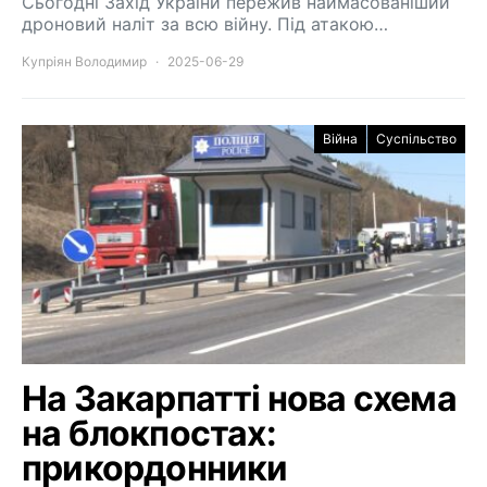
Сьогодні Захід України пережив наймасованіший
дроновий наліт за всю війну. Під атакою…
Купріян Володимир
2025-06-29
Війна
Суспільство
На Закарпатті нова схема
на блокпостах:
прикордонники