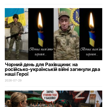
Чорний день для Рахівщини: на
російсько-українській війні загинули два
наші Герої
2026-07-29