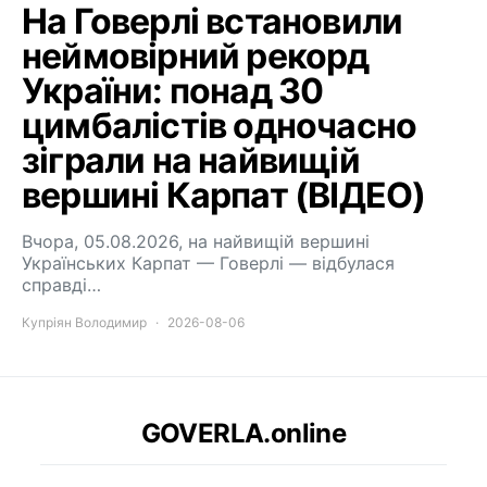
На Говерлі встановили
неймовірний рекорд
України: понад 30
цимбалістів одночасно
зіграли на найвищій
вершині Карпат (ВІДЕО)
Вчора, 05.08.2026, на найвищій вершині
Українських Карпат — Говерлі — відбулася
справді…
Купріян Володимир
2026-08-06
GOVERLA.online