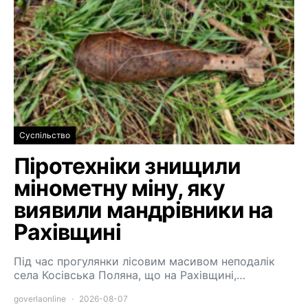
Суспільство
Піротехніки знищили
мінометну міну, яку
виявили мандрівники на
Рахівщині
Під час прогулянки лісовим масивом неподалік
села Косівська Поляна, що на Рахівщині,…
goverlaonline
2026-08-07