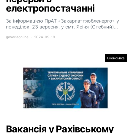
електропостачанні
За інформацією ПрАТ «Закарпаттяобленерго» у
понеділок, 23 вересня, у смт. Ясіня (Стебний)…
goverlaonline
2024-09-19
Економіка
Вакансія у Рахівському