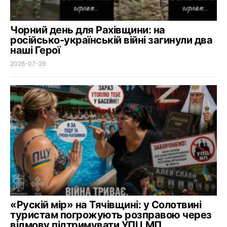
Чорний день для Рахівщини: на
російсько-українській війні загинули два
наші Герої
2026-07-29
«Рускій мір» на Тячівщині: у Солотвині
туристам погрожують розправою через
відмову підтримувати УПЦ МП