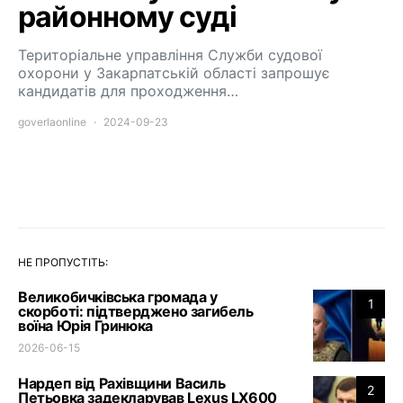
районному суді
Територіальне управління Служби судової
охорони у Закарпатській області запрошує
кандидатів для проходження…
goverlaonline
2024-09-23
НЕ ПРОПУСТІТЬ:
Великобичківська громада у
1
скорботі: підтверджено загибель
воїна Юрія Гринюка
2026-06-15
Нардеп від Рахівщини Василь
2
Петьовка задекларував Lexus LX600