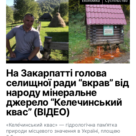
Економіка
Суспільство
На Закарпатті голова
селищної ради “вкрав” від
народу мінеральне
джерело “Келечинський
квас” (ВІДЕО)
«Келе́чинський квас» — гідрологічна пам’ятка
природи місцевого значення в Україні, площею