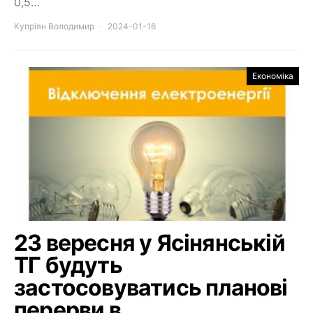
0,5…
Купріян Володимир
2024-01-16
Економіка
23 вересня у Ясінянській
ТГ будуть
застосовуватись планові
перерви в