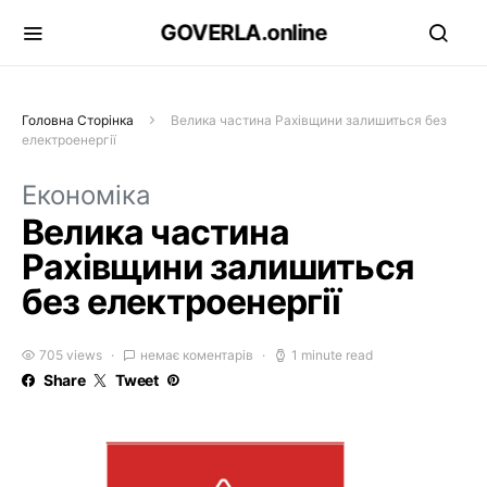
GOVERLA.online
Головна Сторінка
Велика частина Рахівщини залишиться без
електроенергії
Економіка
Велика частина
Рахівщини залишиться
без електроенергії
705 views
немає коментарів
1 minute read
Share
Tweet