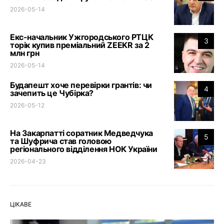
2026-05-14
Екс-начальник Ужгородського РТЦК
3
торік купив преміальний ZEEKR за 2
млн грн
2026-05-14
Будапешт хоче перевірки грантів: чи
4
зачепить це Чубірка?
2026-05-12
На Закарпатті соратник Медведчука
5
та Шуфрича став головою
регіонального відділення НОК України
2026-04-23
ЦІКАВЕ