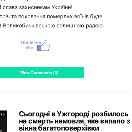
 і слава захисникам України!
тріч та поховання померлих воїнів буде
м Великобичківською селищною радою..
View Comments (0)
Сьогодні в Ужгороді розбилось
тво
на смерть немовля, яке випало з
вікна багатоповерхівки