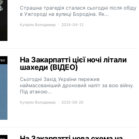
Страшна трагедія сталася сьогодні після обіду
в Ужгороді на вулиці Бородіна. Як…
Купріян Володимир
2024-04-12
На Закарпатті цієї ночі літали
тво
шахеди (ВІДЕО)
Сьогодні Захід України пережив
наймасованіший дроновий наліт за всю війну.
Під атакою…
Купріян Володимир
2025-06-29
На Закарпатті нова схема на
тво