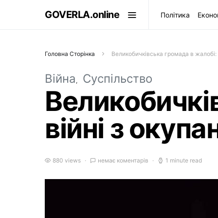
GOVERLA.online
Політика
Еконо
Головна Сторінка
Великобичківська громада в жалобі: 
Війна
Суспільство
Великобичків
війні з окупа
880 views
немає коментарів
1 minute read