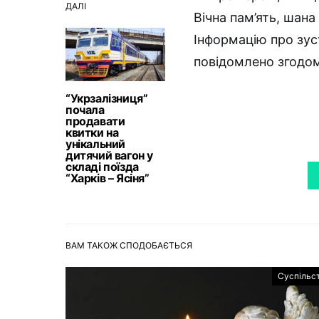
ДАЛІ
Вічна пам’ять, шана
Інформацію про зус
повідомлено згодо
“Укрзалізниця”
почала
продавати
квитки на
унікальний
дитячий вагон у
складі поїзда
“‎Харків – Ясіня”‎
ВАМ ТАКОЖ СПОДОБАЄТЬСЯ
Суспільс