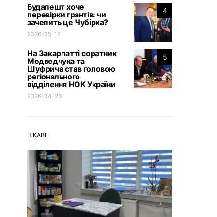
Будапешт хоче
4
перевірки грантів: чи
зачепить це Чубірка?
2026-05-12
На Закарпатті соратник
5
Медведчука та
Шуфрича став головою
регіонального
відділення НОК України
2026-04-23
ЦІКАВЕ