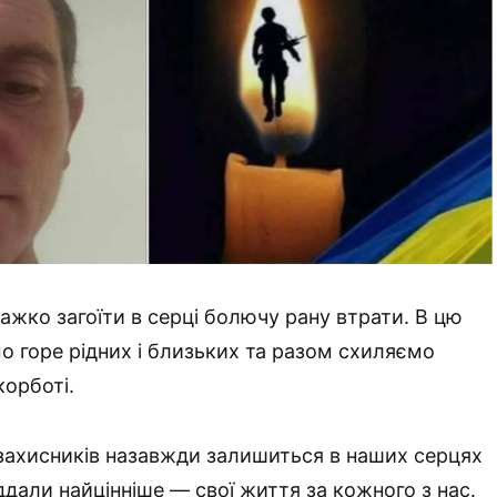
ажко загоїти в серці болючу рану втрати. В цю
мо горе рідних і близьких та разом схиляємо
корботі.
захисників назавжди залишиться в наших серцях
віддали найцінніше — свої життя за кожного з нас.