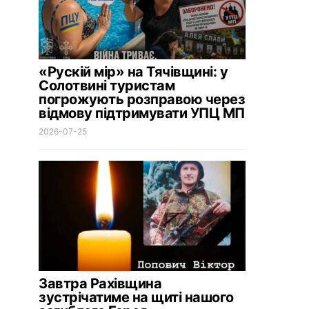
«Рускій мір» на Тячівщині: у
Солотвині туристам
погрожують розправою через
відмову підтримувати УПЦ МП
2026-07-25
Завтра Рахівщина
зустрічатиме на щиті нашого