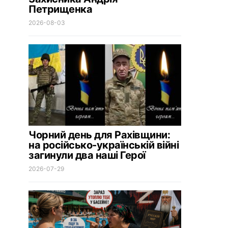
Петрищенка
2026-08-03
Чорний день для Рахівщини:
на російсько-українській війні
загинули два наші Герої
2026-07-29