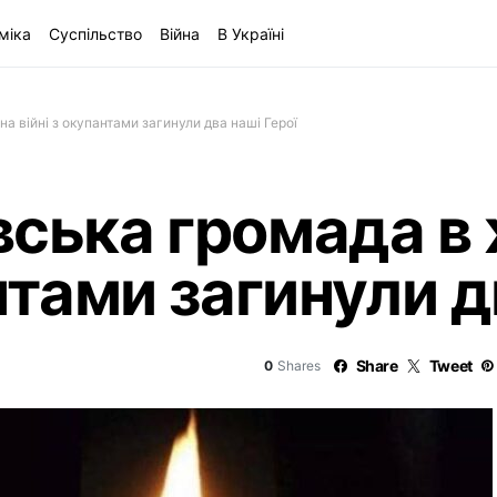
міка
Суспільство
Війна
В Україні
на війні з окупантами загинули два наші Герої
ська громада в 
нтами загинули д
Share
Tweet
0
Shares