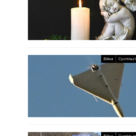
Війна
Суспільс
Війна
Суспільс