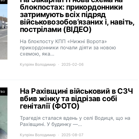
блокпостах: прикордонники
затримують всіх підряд
військовозобов’язаних і, навіть,
пострілами (ВІДЕО)
На блокпосту КПП «Нижні Ворота»
прикордонники почали діяти за новою
схемою, яка…
Купріян Володимир
2025-02-06
На Рахівщині військовий в СЗЧ
тво
вбив жінку та відрізав собі
геніталії (ФОТО)
Трагедія сталася вдень у селі Водиця, що на
Рахівщині. У будинку —…
Купріян Володимир
2025-08-07