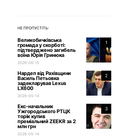
НЕ ПРОПУСТІТЬ:
Великобичківська
1
громада у скорботі:
підтверджено загибель
воїна Юрія Гринюка
2026-06-15
Нардеп від Рахівщини
2
Василь Петьовка
задекларував Lexus
LX600
2026-05-14
Екс-начальник
3
Ужгородського РТЦК
торік купив
преміальний ZEEKR за 2
млн грн
2026-05-14