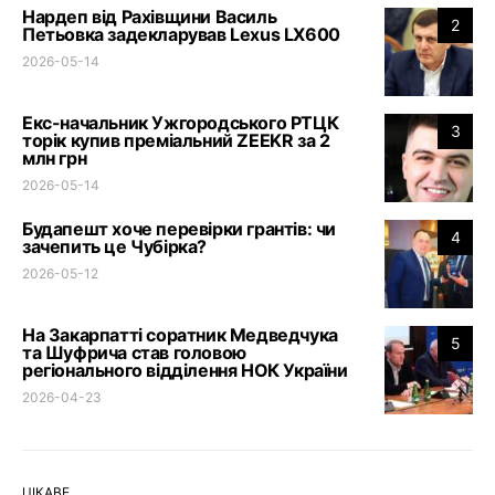
Нардеп від Рахівщини Василь
2
Петьовка задекларував Lexus LX600
2026-05-14
Екс-начальник Ужгородського РТЦК
3
торік купив преміальний ZEEKR за 2
млн грн
2026-05-14
Будапешт хоче перевірки грантів: чи
4
зачепить це Чубірка?
2026-05-12
На Закарпатті соратник Медведчука
5
та Шуфрича став головою
регіонального відділення НОК України
2026-04-23
ЦІКАВЕ