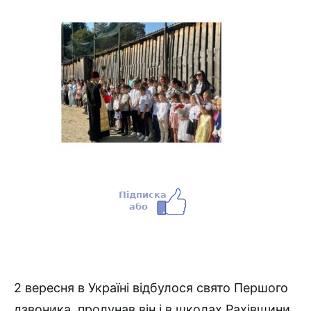
2 вересня в Україні відбулося свято Першого
дзвоника, пролунав він і в школах Рахівщини,