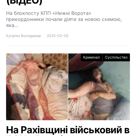
(ВІДЕО)
На блокпосту КПП «Нижні Ворота»
прикордонники почали діяти за новою схемою,
яка…
Купріян Володимир
2025-02-06
Кримінал
Суспільство
На Рахівщині військовий в