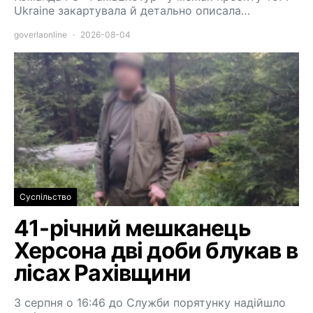
Ukraine закартувала й детально описала…
goverlaonline
2026-08-04
Суспільство
41-річний мешканець
Херсона дві доби блукав в
лісах Рахівщини
3 серпня о 16:46 до Служби порятунку надійшло