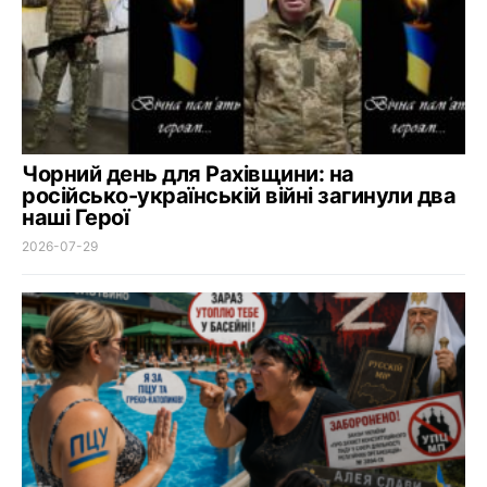
Чорний день для Рахівщини: на
російсько-українській війні загинули два
наші Герої
2026-07-29