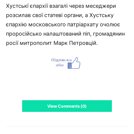
Хустськї єпархії взагалі через меседжери
розсилав свої статеві органи, а Хустську
єпархію московського патріархату очолює
проросійсько налаштований піп, громадянин
росії митрополит Марк Петровцій.
View Comments (0)