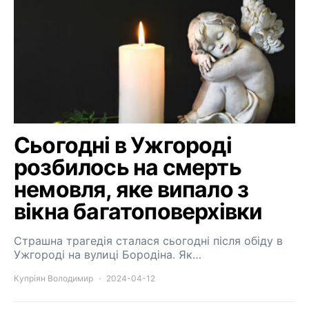
Сьогодні в Ужгороді
розбилось на смерть
немовля, яке випало з
вікна багатоповерхівки
Страшна трагедія сталася сьогодні після обіду в
Ужгороді на вулиці Бородіна. Як…
Купріян Володимир
2024-04-12