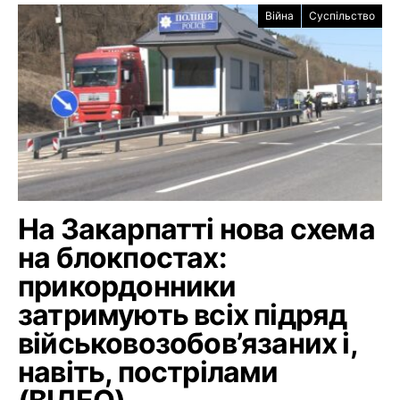
Війна
Суспільство
На Закарпатті нова схема
на блокпостах:
прикордонники
затримують всіх підряд
військовозобов’язаних і,
навіть, пострілами