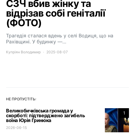
СЗЧ вбив жінку та
відрізав собі геніталії
(ФОТО)
Трагедія сталася вдень у селі Водиця, що на
Рахівщині. У будинку —…
Купріян Володимир
2025-08-07
НЕ ПРОПУСТІТЬ:
Великобичківська громада у
1
скорботі: підтверджено загибель
воїна Юрія Гринюка
2026-06-15