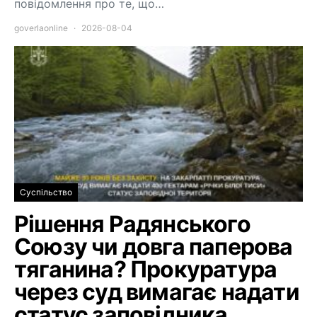
повідомлення про те, що…
goverlaonline
2026-08-04
Суспільство
Рішення Радянського
Союзу чи довга паперова
тяганина? Прокуратура
через суд вимагає надати
статус заповідника