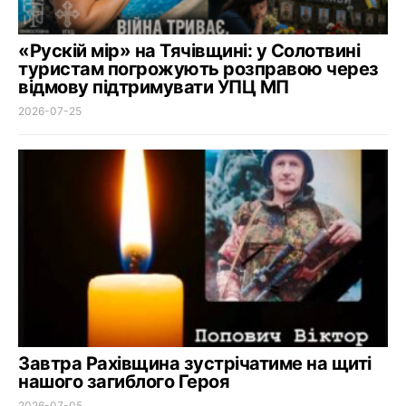
«Рускій мір» на Тячівщині: у Солотвині
туристам погрожують розправою через
відмову підтримувати УПЦ МП
2026-07-25
Завтра Рахівщина зустрічатиме на щиті
нашого загиблого Героя
2026-07-05