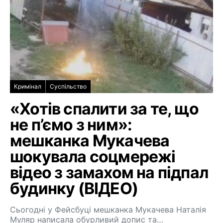
Кримінал
Суспільство
«Хотів спалити за те, що
не п’ємо з ним»:
мешканка Мукачева
шокувала соцмережі
відео з замахом на підпал
будинку (ВІДЕО)
Сьогодні у Фейсбуці мешканка Мукачева Наталія
Муляр написала обурливий допис та…