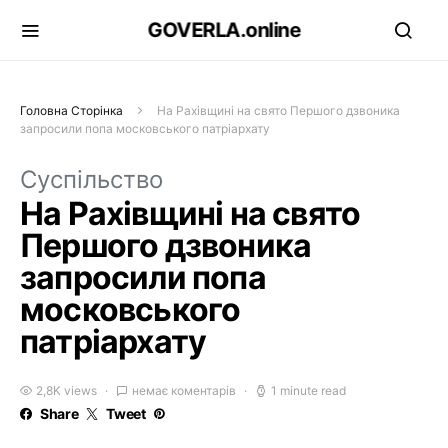
GOVERLA.online
Головна Сторінка
На Рахівщині на свято Першого дзвоника
запросили попа московського патріархату
Суспільство
На Рахівщині на свято
Першого дзвоника
запросили попа
московського
патріархату
2,8K views
немає коментарів
1 minute read
Share
Tweet