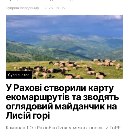
Купріян Володимир
2026-08-05
Суспільство
У Рахові створили карту
екомаршрутів та зводять
оглядовий майданчик на
Лисій горі
Команда ГО «РахівЕкоТур» у межах проєкту ToPP