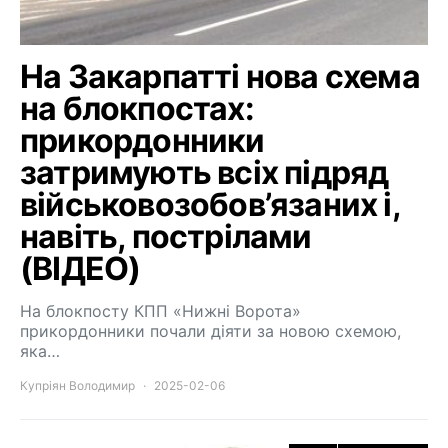
На Закарпатті нова схема
на блокпостах:
прикордонники
затримують всіх підряд
військовозобов’язаних і,
навіть, пострілами
(ВІДЕО)
На блокпосту КПП «Нижні Ворота»
прикордонники почали діяти за новою схемою,
яка…
Купріян Володимир
2025-02-06