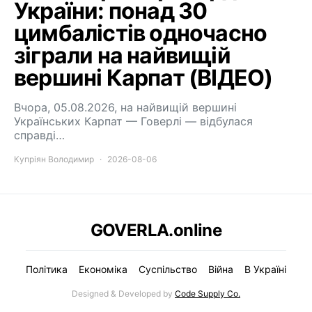
України: понад 30
цимбалістів одночасно
зіграли на найвищій
вершині Карпат (ВІДЕО)
Вчора, 05.08.2026, на найвищій вершині
Українських Карпат — Говерлі — відбулася
справді…
Купріян Володимир
2026-08-06
GOVERLA.online
Політика
Економіка
Суспільство
Війна
В Україні
Designed & Developed by
Code Supply Co.