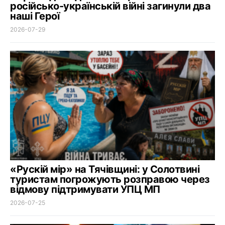
російсько-українській війні загинули два
наші Герої
2026-07-29
«Рускій мір» на Тячівщині: у Солотвині
туристам погрожують розправою через
відмову підтримувати УПЦ МП
2026-07-25