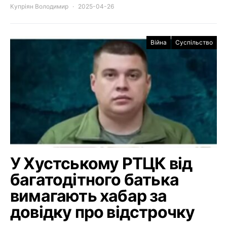
Купріян Володимир
2025-04-26
Війна
Суспільство
У Хустському РТЦК від
багатодітного батька
вимагають хабар за
довідку про відстрочку