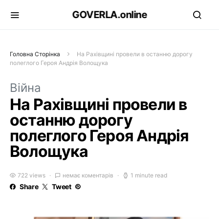
GOVERLA.online
Головна Сторінка
На Рахівщині провели в останню дорогу
полеглого Героя Андрія Волощука
Війна
На Рахівщині провели в
останню дорогу
полеглого Героя Андрія
Волощука
722 views
немає коментарів
1 minute read
Share
Tweet