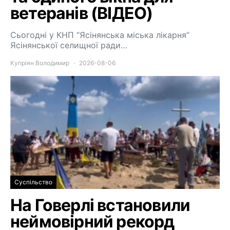
ветеранів (ВІДЕО)
Сьогодні у КНП “Ясінянська міська лікарня”
Ясінянської селищної ради…
Купріян Володимир
2026-08-06
Суспільство
На Говерлі встановили
неймовірний рекорд