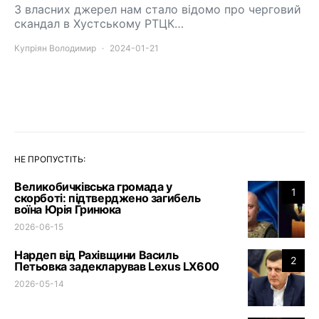
З власних джерел нам стало відомо про черговий
скандал в Хустському РТЦК…
Купріян Володимир
2024-01-21
НЕ ПРОПУСТІТЬ:
Великобичківська громада у
1
скорботі: підтверджено загибель
воїна Юрія Гринюка
2026-06-15
Нардеп від Рахівщини Василь
2
Петьовка задекларував Lexus LX600
2026-05-14