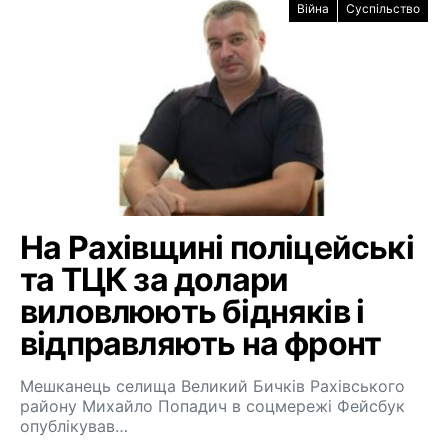
Війна
Суспільство
На Рахівщині поліцейські
та ТЦК за долари
виловлюють бідняків і
відправляють на фронт
Мешканець селища Великий Бичків Рахівського
району Михайло Попадич в соцмережі Фейсбук
опублікував…