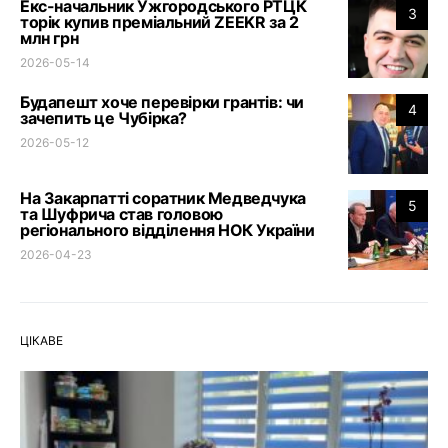
Екс-начальник Ужгородського РТЦК
3
торік купив преміальний ZEEKR за 2
млн грн
2026-05-14
Будапешт хоче перевірки грантів: чи
4
зачепить це Чубірка?
2026-05-12
На Закарпатті соратник Медведчука
5
та Шуфрича став головою
регіонального відділення НОК України
2026-04-23
ЦІКАВЕ