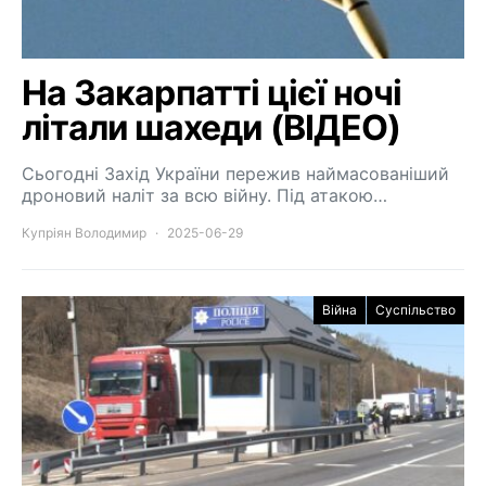
На Закарпатті цієї ночі
літали шахеди (ВІДЕО)
Сьогодні Захід України пережив наймасованіший
дроновий наліт за всю війну. Під атакою…
Купріян Володимир
2025-06-29
Війна
Суспільство