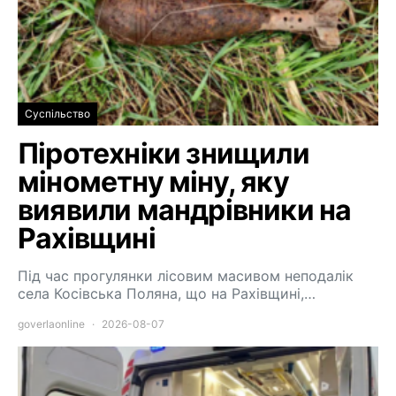
Суспільство
Піротехніки знищили
мінометну міну, яку
виявили мандрівники на
Рахівщині
Під час прогулянки лісовим масивом неподалік
села Косівська Поляна, що на Рахівщині,…
goverlaonline
2026-08-07