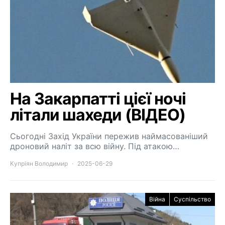
На Закарпатті цієї ночі
літали шахеди (ВІДЕО)
Сьогодні Захід України пережив наймасованіший
дроновий наліт за всю війну. Під атакою…
Купріян Володимир
2025-06-29
Війна
Суспільство