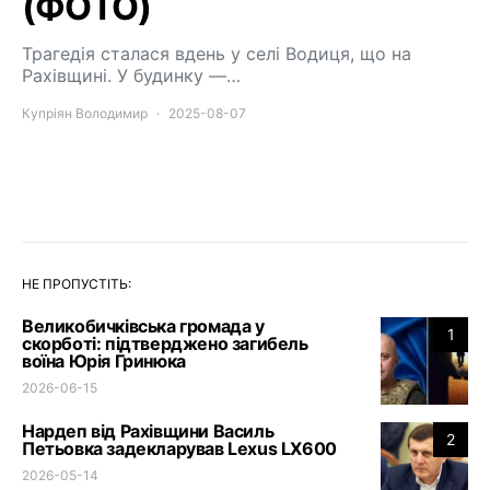
(ФОТО)
Трагедія сталася вдень у селі Водиця, що на
Рахівщині. У будинку —…
Купріян Володимир
2025-08-07
НЕ ПРОПУСТІТЬ:
Великобичківська громада у
1
скорботі: підтверджено загибель
воїна Юрія Гринюка
2026-06-15
Нардеп від Рахівщини Василь
2
Петьовка задекларував Lexus LX600
2026-05-14