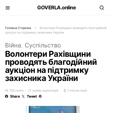
GOVERLA.online
Головна Сторінка
Волонтери Рахівщини проводять благодійний
аукціон на підтримку захисника України
Війна
Суспільство
Волонтери Рахівщини
проводять благодійний
аукціон на підтримку
захисника України
759 views
немає коментарів
2 minute read
Share
Tweet