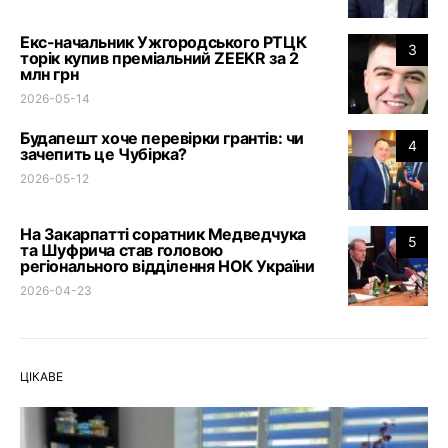
Екс-начальник Ужгородського РТЦК
3
торік купив преміальний ZEEKR за 2
млн грн
2026-05-14
Будапешт хоче перевірки грантів: чи
4
зачепить це Чубірка?
2026-05-12
На Закарпатті соратник Медведчука
5
та Шуфрича став головою
регіонального відділення НОК України
2026-04-23
ЦІКАВЕ