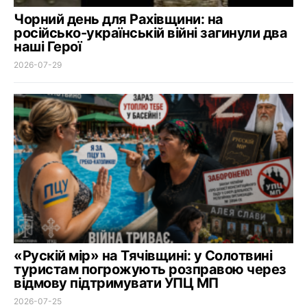
Чорний день для Рахівщини: на
російсько-українській війні загинули два
наші Герої
2026-07-29
«Рускій мір» на Тячівщині: у Солотвині
туристам погрожують розправою через
відмову підтримувати УПЦ МП
2026-07-25