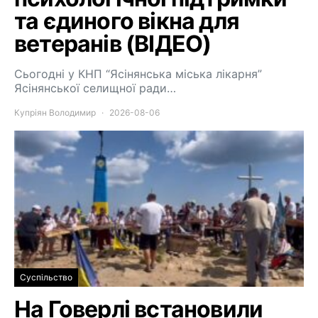
та єдиного вікна для
ветеранів (ВІДЕО)
Сьогодні у КНП “Ясінянська міська лікарня”
Ясінянської селищної ради…
Купріян Володимир
2026-08-06
Суспільство
На Говерлі встановили