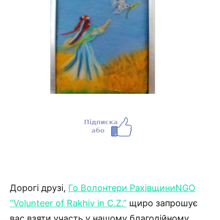
Дорогі друзі,
Го Волонтери Рахівщини
NGO
“Volunteer of Rakhiv in C.Z.”
щиро запрошує
вас взяти участь у нашому благодійному