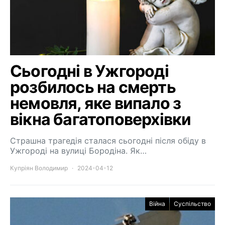
Сьогодні в Ужгороді
розбилось на смерть
немовля, яке випало з
вікна багатоповерхівки
Страшна трагедія сталася сьогодні після обіду в
Ужгороді на вулиці Бородіна. Як…
Купріян Володимир
2024-04-12
Війна
Суспільство