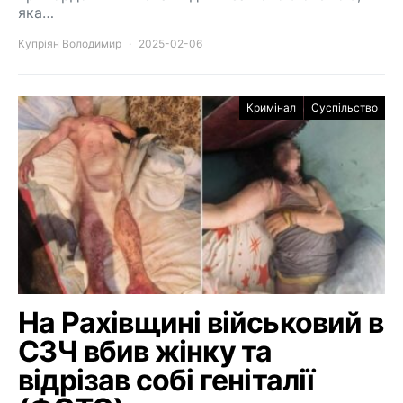
яка…
Купріян Володимир
2025-02-06
Кримінал
Суспільство
На Рахівщині військовий в
СЗЧ вбив жінку та
відрізав собі геніталії