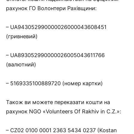
рахунок ГО Волонтери Рахівщини:
– UA943052990000026000043608451
(гривневий)
– UA893052990000026005043611766
(валютний)
– 5169335100889720 (номер картки)
Також ви можете переказати кошти на
рахунок NGO «Volunteers Of Rakhiv in C.Z.»:
– CZ02 0100 0001 2363 5434 0237 (Kostan