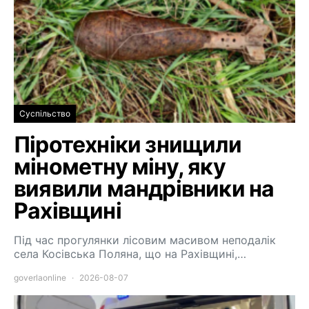
Суспільство
Піротехніки знищили
мінометну міну, яку
виявили мандрівники на
Рахівщині
Під час прогулянки лісовим масивом неподалік
села Косівська Поляна, що на Рахівщині,…
goverlaonline
2026-08-07