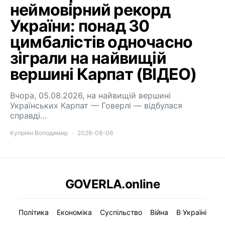
неймовірний рекорд
України: понад 30
цимбалістів одночасно
зіграли на найвищій
вершині Карпат (ВІДЕО)
Вчора, 05.08.2026, на найвищій вершині
Українських Карпат — Говерлі — відбулася
справді…
Купріян Володимир
2026-08-06
GOVERLA.online
Політика
Економіка
Суспільство
Війна
В Україні