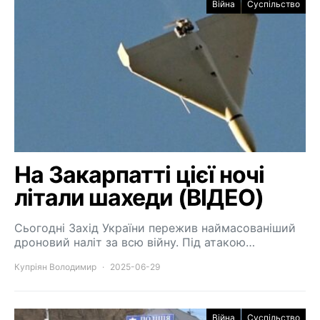
Війна
Суспільство
На Закарпатті цієї ночі
літали шахеди (ВІДЕО)
Сьогодні Захід України пережив наймасованіший
дроновий наліт за всю війну. Під атакою…
Купріян Володимир
2025-06-29
Війна
Суспільство