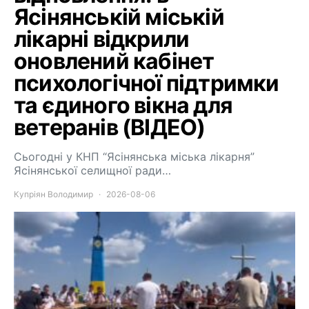
Ясінянській міській
лікарні відкрили
оновлений кабінет
психологічної підтримки
та єдиного вікна для
ветеранів (ВІДЕО)
Сьогодні у КНП “Ясінянська міська лікарня”
Ясінянської селищної ради…
Купріян Володимир
2026-08-06