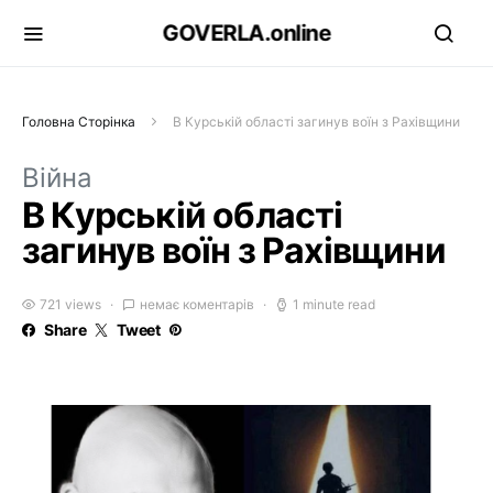
GOVERLA.online
Головна Сторінка
В Курській області загинув воїн з Рахівщини
Війна
В Курській області
загинув воїн з Рахівщини
721 views
немає коментарів
1 minute read
Share
Tweet