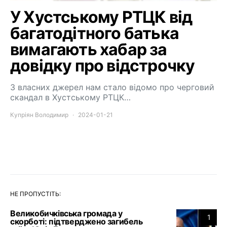
У Хустському РТЦК від
багатодітного батька
вимагають хабар за
довідку про відстрочку
З власних джерел нам стало відомо про черговий
скандал в Хустському РТЦК…
Купріян Володимир
2024-01-21
НЕ ПРОПУСТІТЬ:
Великобичківська громада у
1
скорботі: підтверджено загибель