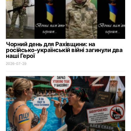
Чорний день для Рахівщини: на
російсько-українській війні загинули два
наші Герої
2026-07-29