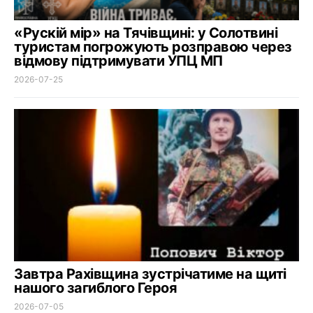
«Рускій мір» на Тячівщині: у Солотвині
туристам погрожують розправою через
відмову підтримувати УПЦ МП
2026-07-25
Завтра Рахівщина зустрічатиме на щиті
нашого загиблого Героя
2026-07-05