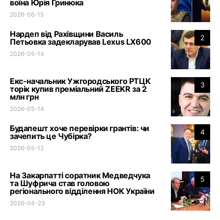
воїна Юрія Гринюка
2026-06-15
Нардеп від Рахівщини Василь
2
Петьовка задекларував Lexus LX600
2026-05-14
Екс-начальник Ужгородського РТЦК
3
торік купив преміальний ZEEKR за 2
млн грн
2026-05-14
Будапешт хоче перевірки грантів: чи
4
зачепить це Чубірка?
2026-05-12
На Закарпатті соратник Медведчука
5
та Шуфрича став головою
регіонального відділення НОК України
2026-04-23