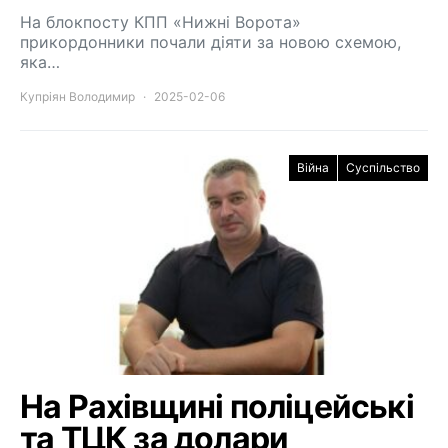
На блокпосту КПП «Нижні Ворота»
прикордонники почали діяти за новою схемою,
яка…
Купріян Володимир
2025-02-06
Війна
Суспільство
На Рахівщині поліцейські
та ТЦК за долари