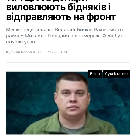
виловлюють бідняків і
відправляють на фронт
Мешканець селища Великий Бичків Рахівського
району Михайло Попадич в соцмережі Фейсбук
опублікував…
Купріян Володимир
2025-04-26
Війна
Суспільство