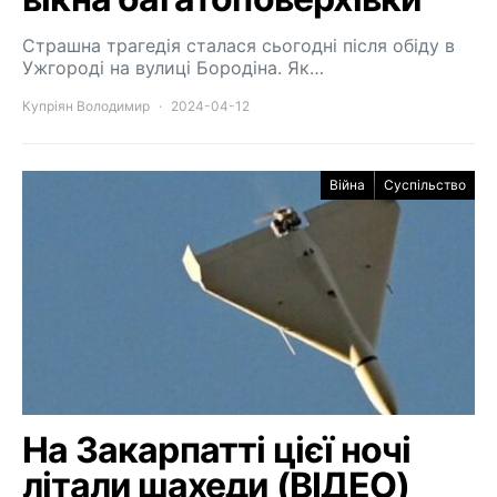
Страшна трагедія сталася сьогодні після обіду в
Ужгороді на вулиці Бородіна. Як…
Купріян Володимир
2024-04-12
Війна
Суспільство
На Закарпатті цієї ночі
літали шахеди (ВІДЕО)