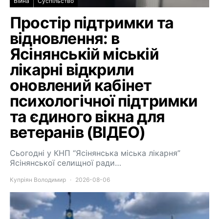
Війна
Суспільство
Простір підтримки та
відновлення: в
Ясінянській міській
лікарні відкрили
оновлений кабінет
психологічної підтримки
та єдиного вікна для
ветеранів (ВІДЕО)
Сьогодні у КНП “Ясінянська міська лікарня”
Ясінянської селищної ради…
Купріян Володимир
2026-08-06