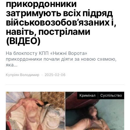
прикордонники
затримують всіх підряд
військовозобов’язаних і,
навіть, пострілами
(ВІДЕО)
На блокпосту КПП «Нижні Ворота»
прикордонники почали діяти за новою схемою,
яка…
Купріян Володимир
2025-02-06
Кримінал
Суспільство