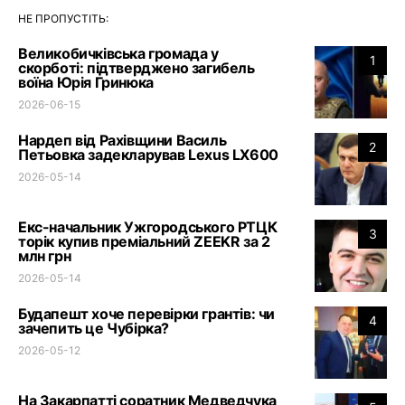
НЕ ПРОПУСТІТЬ:
Великобичківська громада у
1
скорботі: підтверджено загибель
воїна Юрія Гринюка
2026-06-15
Нардеп від Рахівщини Василь
2
Петьовка задекларував Lexus LX600
2026-05-14
Екс-начальник Ужгородського РТЦК
3
торік купив преміальний ZEEKR за 2
млн грн
2026-05-14
Будапешт хоче перевірки грантів: чи
4
зачепить це Чубірка?
2026-05-12
На Закарпатті соратник Медведчука