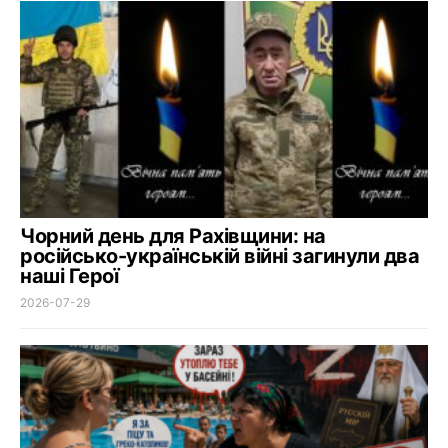
Чорний день для Рахівщини: на
російсько-українській війні загинули два
наші Герої
2026-07-29