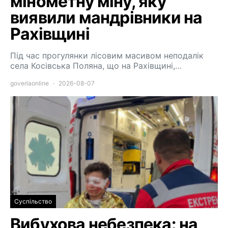
мінометну міну, яку
виявили мандрівники на
Рахівщині
Під час прогулянки лісовим масивом неподалік
села Косівська Поляна, що на Рахівщині,…
goverlaonline
2026-08-07
Суспільство
Вибухова небезпека: на