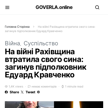
GOVERLA.online
Головна Сторінка
На війні Рахівщина втратила свого сина:
загинув підполковник Едуард Кравченко
Війна
Суспільство
На війні Рахівщина
втратила свого сина:
загинув підполковник
Едуард Кравченко
1,4K views
немає коментарів
1 minute read
Share
Tweet