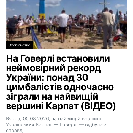
Суспільство
На Говерлі встановили
неймовірний рекорд
України: понад 30
цимбалістів одночасно
зіграли на найвищій
вершині Карпат (ВІДЕО)
Вчора, 05.08.2026, на найвищій вершині
Українських Карпат — Говерлі — відбулася
справді…