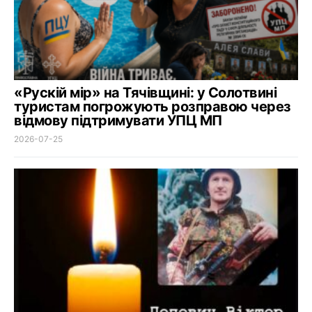
«Рускій мір» на Тячівщині: у Солотвині
туристам погрожують розправою через
відмову підтримувати УПЦ МП
2026-07-25