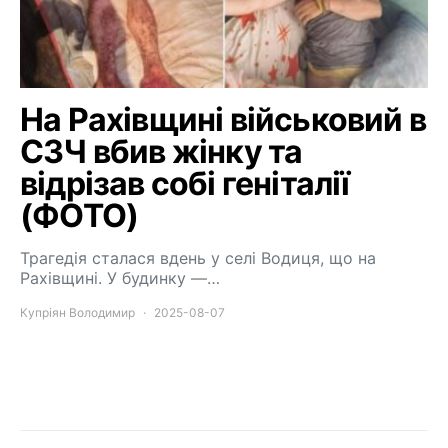
На Рахівщині військовий в
СЗЧ вбив жінку та
відрізав собі геніталії
(ФОТО)
Трагедія сталася вдень у селі Водиця, що на
Рахівщині. У будинку —…
Купріян Володимир
2025-08-07