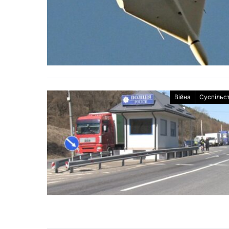
Війна
Суспільс