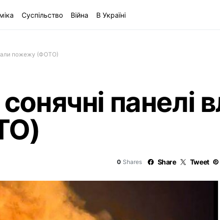
міка
Суспільство
Війна
В Україні
ували пожежу (ФОТО)
 сонячні панелі
ТО)
Share
Tweet
0
Shares