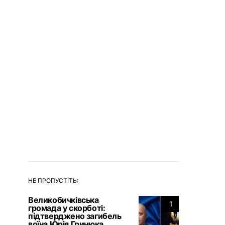
НЕ ПРОПУСТІТЬ:
Великобичківська
1
громада у скорботі:
підтверджено загибель
воїна Юрія Гринюка