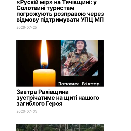
«Рускій мір» на Тячівщині: у
Солотвині туристам
погрожують розправою через
відмову підтримувати УПЦ МП
2026-07-25
Завтра Рахівщина
зустрічатиме на щиті нашого
загиблого Героя
2026-07-05