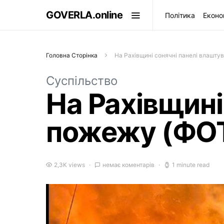
GOVERLA.online
Політика
Еконо
Головна Сторінка
На Рахівщині сонячні панелі влашт
Суспільство
На Рахівщині
пожежу (ФО
2,3K views
немає коментарів
1 minute read