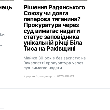
нець
Рішення Радянського
Союзу чи довга
паперова тяганина?
Прокуратура через
суд вимагає надати
жби
статус заповідника
унікальній річці Біла
…
Тиса на Рахівщині
Майже 30 років без захисту: на
Закарпатті прокуратура через
суд вимагає надати…
Купріян Володимир
2026-08-03