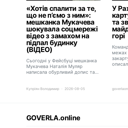
«Хотів спалити за те,
У Ра
що не п’ємо з ним»:
карт
мешканка Мукачева
та з
шокувала соцмережі
майд
відео з замахом на
горі
підпал будинку
Команд
(ВІДЕО)
межах 
закарт
Сьогодні у Фейсбуці мешканка
описа
Мукачева Наталія Муляр
написала обурливий допис та…
Купріян Володимир
2026-08-05
goverlaon
GOVERLA.online