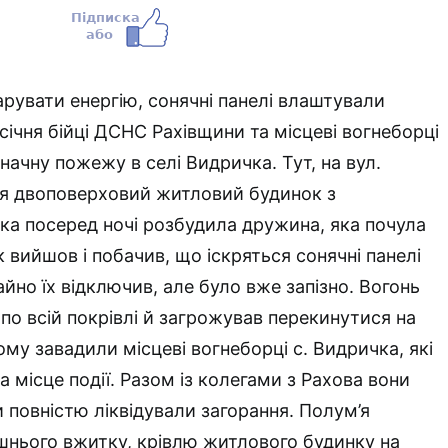
арувати енергію, сонячні панелі влаштували
 січня бійці ДСНС Рахівщини та місцеві вогнеборці
начну пожежу в селі Видричка. Тут, на вул.
вся двоповерховий житловий будинок з
а посеред ночі розбудила дружина, яка почула
к вийшов і побачив, що іскряться сонячні панелі
гайно їх відключив, але було вже запізно. Вогонь
о всій покрівлі й загрожував перекинутися на
ому завадили місцеві вогнеборці с. Видричка, які
 місце події. Разом із колегами з Рахова вони
 повністю ліквідували загорання. Полум’я
нього вжитку, крівлю житлового будинку на