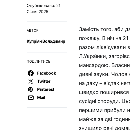
Опубліковано: 21
Січня 2025
Замість того, аби д
АВТОР
пожежу. В ніч на 21
Купріян Володимир
разом ліквідували з
Л.Українки, загорі
ПОДІЛИТИСЬ
мансардою. Власник
Facebook
дивні звуки. Чолові
Twitter
на даху – відтак не
Pinterest
швидко поширився п
Mail
сусідні споруди. Ць
першими прибули на
майже за дві години
знищило речі домаш