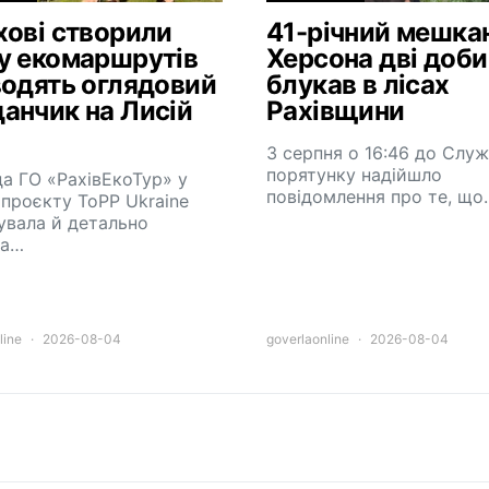
хові створили
41-річний мешка
у екомаршрутів
Херсона дві доби
водять оглядовий
блукав в лісах
анчик на Лисій
Рахівщини
3 серпня о 16:46 до Слу
порятунку надійшло
а ГО «РахівЕкоТур» у
повідомлення про те, що
проєкту ToPP Ukraine
увала й детально
ла…
line
2026-08-04
goverlaonline
2026-08-04