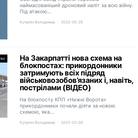
наймасованіший дроновий наліт за всю війну.
Під атакою…
Купріян Володимир
2025-06-29
На Закарпатті нова схема на
тво
блокпостах: прикордонники
затримують всіх підряд
військовозобов’язаних і, навіть,
пострілами (ВІДЕО)
На блокпосту КПП «Нижні Ворота»
прикордонники почали діяти за новою
схемою, яка…
Купріян Володимир
2025-02-06