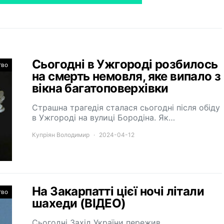
Сьогодні в Ужгороді розбилось
тво
на смерть немовля, яке випало з
вікна багатоповерхівки
Страшна трагедія сталася сьогодні після обіду
в Ужгороді на вулиці Бородіна. Як…
Купріян Володимир
2024-04-12
На Закарпатті цієї ночі літали
тво
шахеди (ВІДЕО)
Сьогодні Захід України пережив