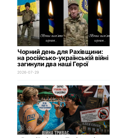
Чорний день для Рахівщини:
на російсько-українській війні
загинули два наші Герої
2026-07-29