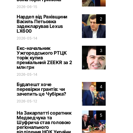
2026-06-15
Нардеп від Рахівщини
2
Василь Петьовка
задекларував Lexus
LX600
2026-05-14
Екс-начальник
3
Ужгородського РТЦК
торік купив
преміальний ZEEKR за 2
млн грн
2026-05-14
Будапешт хоче
4
перевірки грантів: чи
зачепить це Чубірка?
2026-05-12
На Закарпатті соратник
5
Медведчука та
Шуфрича став головою
регіонального
відділення НОК України