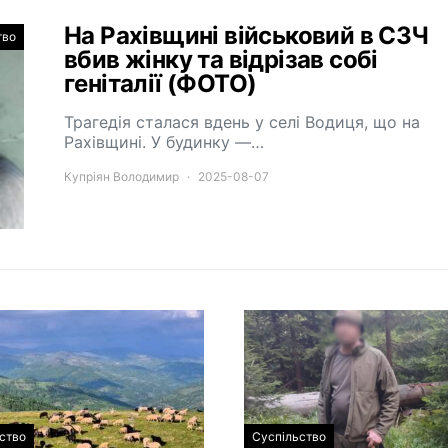
На Рахівщині військовий в СЗЧ
тво
вбив жінку та відрізав собі
геніталії (ФОТО)
Трагедія сталася вдень у селі Водиця, що на
Рахівщині. У будинку —…
Купріян Володимир
2025-08-07
ство
Суспільство