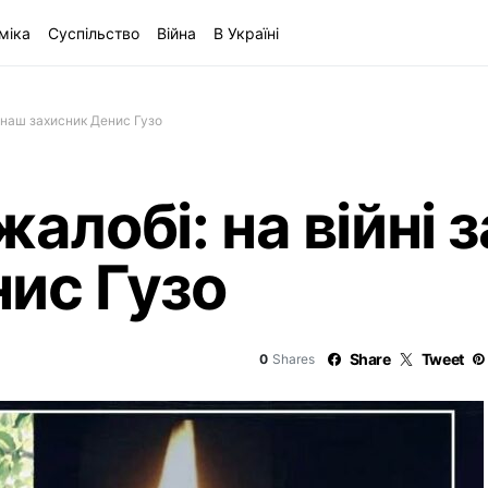
міка
Суспільство
Війна
В Україні
в наш захисник Денис Гузо
жалобі: на війні 
ис Гузо
Share
Tweet
0
Shares