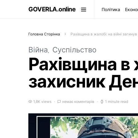
GOVERLA.online
Політика
Еконо
Головна Сторінка
Рахівщина в жалобі: на війні загину
Війна
Суспільство
Рахівщина в 
захисник Ден
1,8K views
немає коментарів
1 minute read