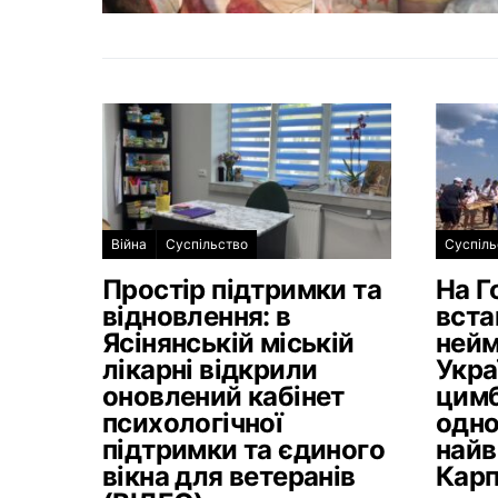
Війна
Суспільство
Суспіль
Простір підтримки та
На Г
відновлення: в
вста
Ясінянській міській
нейм
лікарні відкрили
Укра
оновлений кабінет
цимб
психологічної
одно
підтримки та єдиного
найв
вікна для ветеранів
Карп