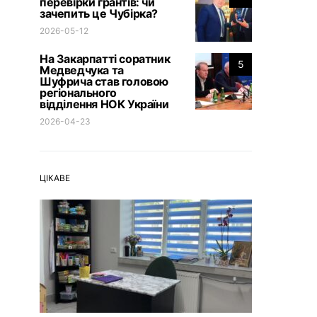
перевірки грантів: чи
зачепить це Чубірка?
2026-05-12
На Закарпатті соратник
5
Медведчука та
Шуфрича став головою
регіонального
відділення НОК України
2026-04-23
ЦІКАВЕ