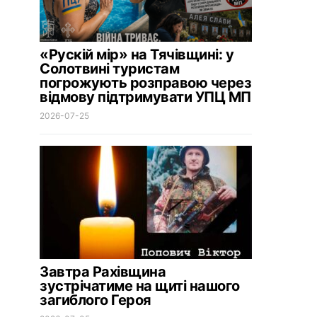
«Рускій мір» на Тячівщині: у
Солотвині туристам
погрожують розправою через
відмову підтримувати УПЦ МП
2026-07-25
Завтра Рахівщина
зустрічатиме на щиті нашого
загиблого Героя