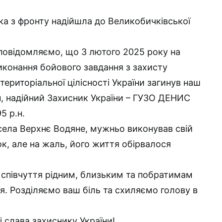
ка з фронту надійшла до Великобичківської
повідомляємо, що 3 лютого 2025 року на
виконання бойового завдання з захисту
територіальної цілісності України загинув наш
н, надійний Захисник України – ГУЗО ДЕНИС
5 р.н.
ела Верхнє Водяне, мужньо виконував свій
к, але на жаль, його життя обірвалося
співчуття рідним, близьким та побратимам
. Розділяємо ваш біль та схиляємо голову в
 і слава захиснику України!