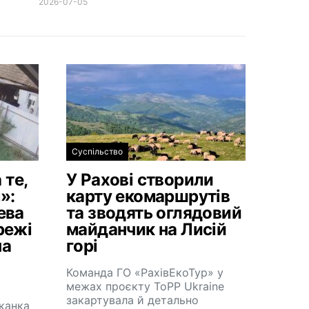
2026-07-05
Суспільство
 те,
У Рахові створили
»:
карту екомаршрутів
ева
та зводять оглядовий
режі
майданчик на Лисій
на
горі
Команда ГО «РахівЕкоТур» у
межах проєкту ToPP Ukraine
закартувала й детально
канка