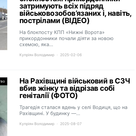
затримують всіх підряд
військовозобов’язаних і, навіть,
пострілами (ВІДЕО)
На блокпосту КПП «Нижні Ворота»
прикордонники почали діяти за новою
схемою, яка…
Купріян Володимир
2025-02-06
На Рахівщині військовий в СЗЧ
тво
вбив жінку та відрізав собі
геніталії (ФОТО)
Трагедія сталася вдень у селі Водиця, що на
Рахівщині. У будинку —…
Купріян Володимир
2025-08-07