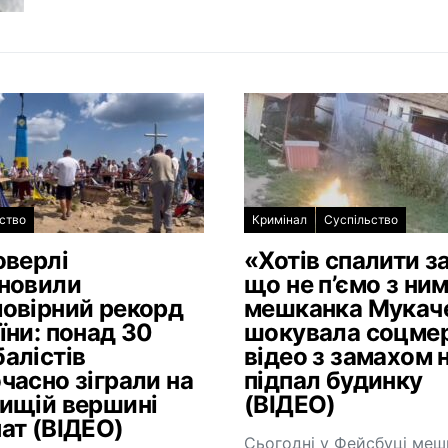
ство
Кримінал
Суспільство
оверлі
«Хотів спалити за
новили
що не п’ємо з ним
овірний рекорд
мешканка Мукач
їни: понад 30
шокувала соцме
алістів
відео з замахом 
часно зіграли на
підпал будинку
ищій вершині
(ВІДЕО)
ат (ВІДЕО)
Сьогодні у Фейсбуці меш