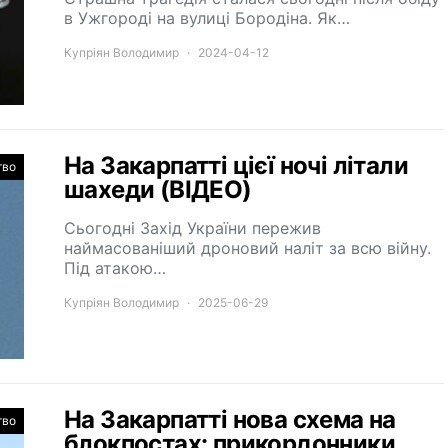
в Ужгороді на вулиці Бородіна. Як…
Купріян Володимир
2024-04-12
На Закарпатті цієї ночі літали
тво
шахеди (ВІДЕО)
Сьогодні Захід України пережив
наймасованіший дроновий наліт за всю війну.
Під атакою…
Купріян Володимир
2025-06-29
На Закарпатті нова схема на
тво
блокпостах: прикордонники