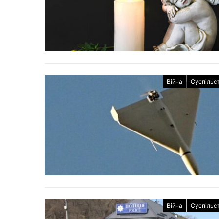
Війна
Суспільс
Війна
Суспільс