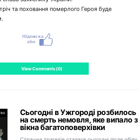
тріч та поховання померлого Героя буде
м.
View Comments (0)
Сьогодні в Ужгороді розбилось
тво
на смерть немовля, яке випало з
вікна багатоповерхівки
Страшна трагедія сталася сьогодні після обіду