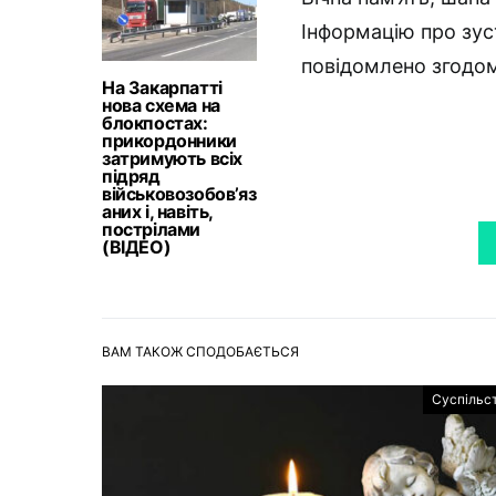
Інформацію про зус
повідомлено згодо
На Закарпатті
нова схема на
блокпостах:
прикордонники
затримують всіх
підряд
військовозобов’яз
аних і, навіть,
пострілами
(ВІДЕО)
ВАМ ТАКОЖ СПОДОБАЄТЬСЯ
Суспільс