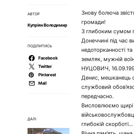
Знову болюча звіст
АВТОР
громади!
Купріян Володимир
З глибоким сумом 
Донеччині під час 
ПОДІЛИТИСЬ
недоторканності та 
Facebook
земляк, мужній вої
Twitter
НУЦОВИЧ, 16.09.199
Pinterest
Денис, мешканець с
Mail
службовий обов’язо
передчасно.
Висловлюємо щирі 
військовослужбовця
ДАЛІ
глибокій скорботі…
Вічна пам’ять, шана