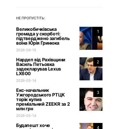
НЕ ПРОПУСТІТЬ:
Великобичківська
1
громада у скорботі:
підтверджено загибель
воїна Юрія Гринюка
2026-06-15
Нардеп від Рахівщини
2
Василь Петьовка
задекларував Lexus
LX600
2026-05-14
Екс-начальник
3
Ужгородського РТЦК
торік купив
преміальний ZEEKR за 2
млн грн
2026-05-14
Будапешт хоче
4