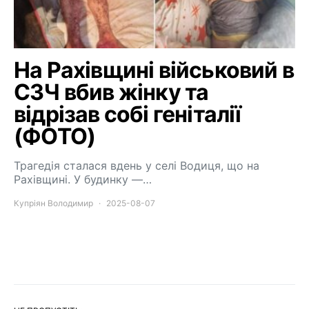
На Рахівщині військовий в
СЗЧ вбив жінку та
відрізав собі геніталії
(ФОТО)
Трагедія сталася вдень у селі Водиця, що на
Рахівщині. У будинку —…
Купріян Володимир
2025-08-07