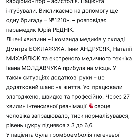
кардіомонітор – асистолія. Пацієнта
інтубували. Викликаємо на допомогу ще
одну бригаду – №1210», – розповідає
парамедик Юрій РЕДНІК.
Лічені хвилини – і команда медиків у складі
Дмитра БОКЛАЖУКА, Інни АНДРУСЯК, Наталії
МИХАЙЛЮК та екстреного медичного техніка
Івана МОЛДАВЧУКА прибула на місце. У
таких ситуаціях додаткові руки – це
додатковий шанс на життя. Усі працювали
злагоджено, швидко та професійно. Через 27
хвилин інтенсивної реанімації
серце
чоловіка запрацювало, тиск нормалізувався,
рівень цукру піднявся з 3 до 6,6.
У пацієнта була тромбоемболія легеневої