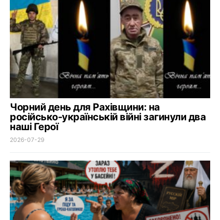
Чорний день для Рахівщини: на
російсько-українській війні загинули два
наші Герої
2026-07-29