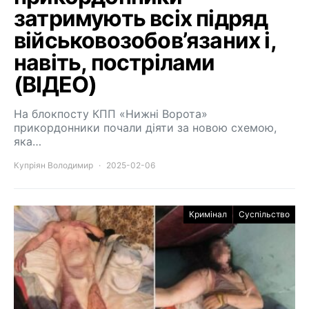
затримують всіх підряд
військовозобов’язаних і,
навіть, пострілами
(ВІДЕО)
На блокпосту КПП «Нижні Ворота»
прикордонники почали діяти за новою схемою,
яка…
Купріян Володимир
2025-02-06
Кримінал
Суспільство