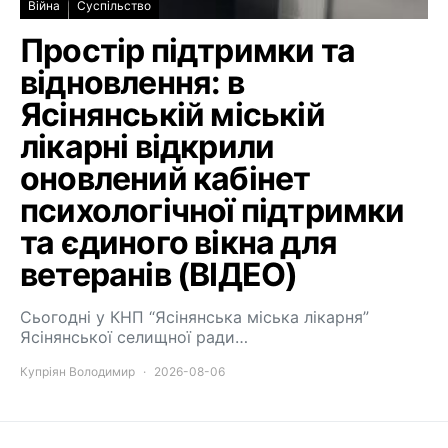
Війна
Суспільство
Простір підтримки та
відновлення: в
Ясінянській міській
лікарні відкрили
оновлений кабінет
психологічної підтримки
та єдиного вікна для
ветеранів (ВІДЕО)
Сьогодні у КНП “Ясінянська міська лікарня”
Ясінянської селищної ради…
Купріян Володимир
2026-08-06