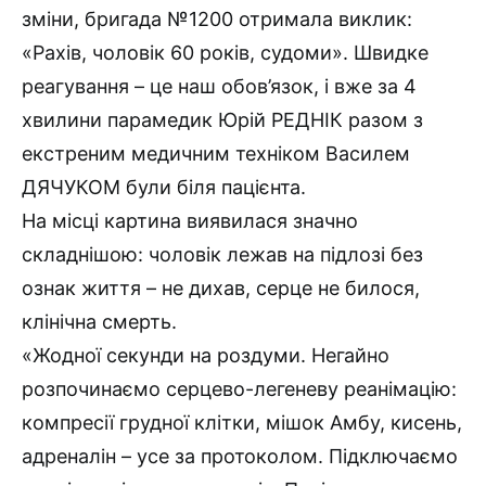
зміни, бригада №1200 отримала виклик:
«Рахів, чоловік 60 років, судоми». Швидке
реагування – це наш обов’язок, і вже за 4
хвилини парамедик Юрій РЕДНІК разом з
екстреним медичним техніком Василем
ДЯЧУКОМ були біля пацієнта.
На місці картина виявилася значно
складнішою: чоловік лежав на підлозі без
ознак життя – не дихав, серце не билося,
клінічна смерть.
«Жодної секунди на роздуми. Негайно
розпочинаємо серцево-легеневу реанімацію:
компресії грудної клітки, мішок Амбу, кисень,
адреналін – усе за протоколом. Підключаємо