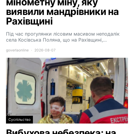
мінометну міну, яку
виявили мандрівники на
Рахівщині
Під час прогулянки лісовим масивом неподалік
села Косівська Поляна, що на Рахівщині,…
goverlaonline
2026-08-07
Суспільство
Вибухова небезпека: на