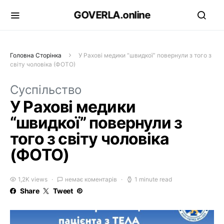
GOVERLA.online
Головна Сторінка
У Рахові медики “швидкої” повернули з того з
світу чоловіка (ФОТО)
Суспільство
У Рахові медики
“швидкої” повернули з
того з світу чоловіка
(ФОТО)
1,2K views
немає коментарів
1 minute read
Share
Tweet