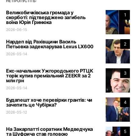
НЕ ПРОПУСТІТЬ:
Великобичківська громада у
1
скорботі: підтверджено загибель
воїна Юрія Гринюка
2026-06-15
Нардеп від Рахівщини Василь
2
Петьовка задекларував Lexus LX600
2026-05-14
Екс-начальник Ужгородського РТЦК
3
торік купив преміальний ZEEKR за 2
млн грн
2026-05-14
Будапешт хоче перевірки грантів: чи
4
зачепить це Чубірка?
2026-05-12
На Закарпатті соратник Медведчука
5
та Шуфрича став головою