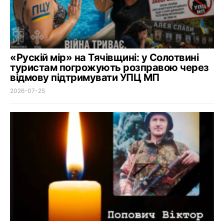
«Рускій мір» на Тячівщині: у Солотвині
туристам погрожують розправою через
відмову підтримувати УПЦ МП
2026-07-25