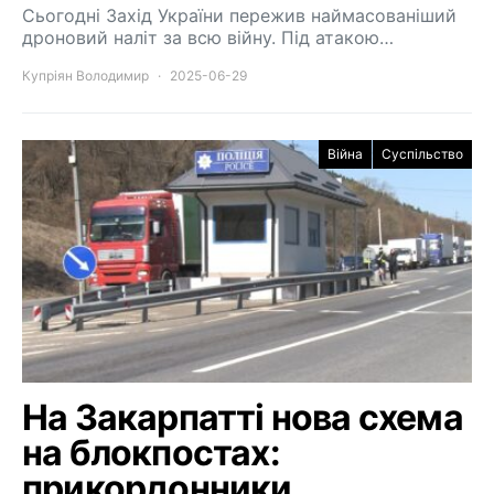
Сьогодні Захід України пережив наймасованіший
дроновий наліт за всю війну. Під атакою…
Купріян Володимир
2025-06-29
Війна
Суспільство
На Закарпатті нова схема
на блокпостах:
прикордонники