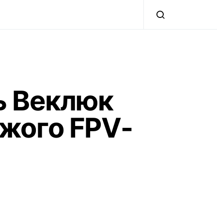
ь Веклюк
ожого FPV-