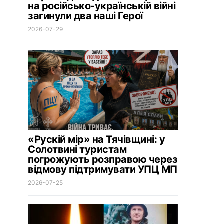
на російсько-українській війні
загинули два наші Герої
2026-07-29
«Рускій мір» на Тячівщині: у
Солотвині туристам
погрожують розправою через
відмову підтримувати УПЦ МП
2026-07-25