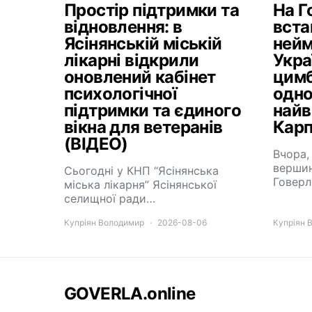
Простір підтримки та
На Г
відновлення: в
вста
Ясінянській міській
нейм
лікарні відкрили
Укра
оновлений кабінет
цимб
психологічної
одно
підтримки та єдиного
найв
вікна для ветеранів
Карп
(ВІДЕО)
Вчора,
вершин
Сьогодні у КНП “Ясінянська
Говерл
міська лікарня” Ясінянської
селищної ради…
Купріян Володимир
2026-08-06
Купріян 
GOVERLA.online