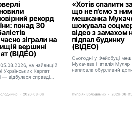
оверлі
«Хотів спалити за
новили
що не п’ємо з ним
овірний рекорд
мешканка Мукач
їни: понад 30
шокувала соцме
алістів
відео з замахом 
часно зіграли на
підпал будинку
ищій вершині
(ВІДЕО)
ат (ВІДЕО)
Сьогодні у Фейсбуці меш
Мукачева Наталія Муляр
 05.08.2026, на найвищій
написала обурливий доп
і Українських Карпат —
і — відбулася справді…
Володимир
2026-08-06
Купріян Володимир
2026-08-0