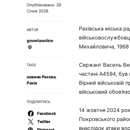
Опубліковано: 29
Січня 2026
Рахівська міська р
АВТОР
військовослужбовц
goverlaonline
Михайловича, 1968
Сержант Василь Век
TAGS
частині А4594, був
новини Рахова
,
Вірний військовій 
Рахів
військовий обов’язо
ПОДІЛИТИСЬ
14 жовтня 2024 рок
Facebook
Покровського райо
Twitter
внаслідок атаки во
Pinterest