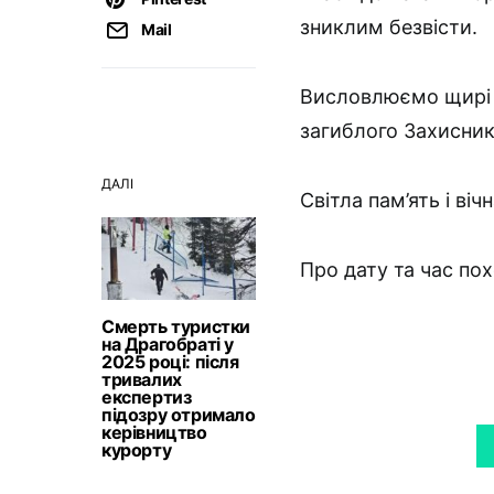
зниклим безвісти.
Mail
Висловлюємо щирі 
загиблого Захисник
ДАЛІ
Світла пам’ять і ві
Про дату та час по
Смерть туристки
на Драгобраті у
2025 році: після
тривалих
експертиз
підозру отримало
керівництво
курорту