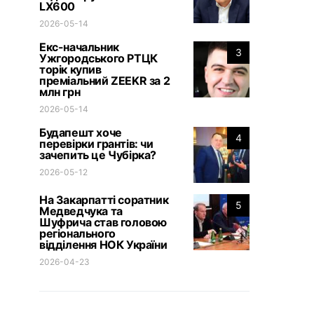
LX600
2026-05-14
Екс-начальник
3
Ужгородського РТЦК
торік купив
преміальний ZEEKR за 2
млн грн
2026-05-14
Будапешт хоче
4
перевірки грантів: чи
зачепить це Чубірка?
2026-05-12
На Закарпатті соратник
5
Медведчука та
Шуфрича став головою
регіонального
відділення НОК України
2026-04-23