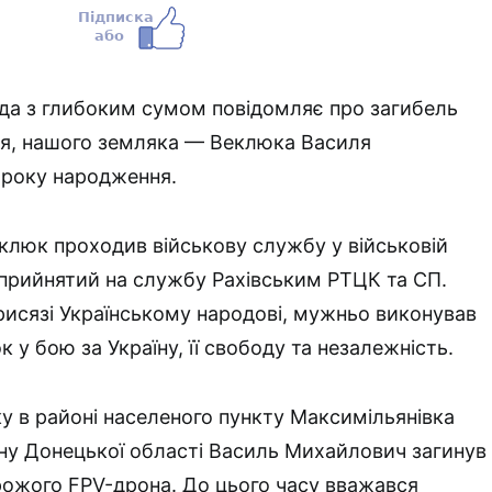
ада з глибоким сумом повідомляє про загибель
я, нашого земляка — Веклюка Василя
 року народження.
люк проходив військову службу у військовій
 прийнятий на службу Рахівським РТЦК та СП.
присязі Українському народові, мужньо виконував
к у бою за Україну, її свободу та незалежність.
у в районі населеного пункту Максимільянівка
ну Донецької області Василь Михайлович загинув
рожого FPV-дрона. До цього часу вважався