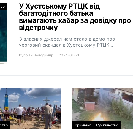
У Хустському РТЦК від
тво
багатодітного батька
вимагають хабар за довідку про
відстрочку
З власних джерел нам стало відомо про
черговий скандал в Хустському РТЦК…
Купріян Володимир
2024-01-21
ство
Кримінал
Суспільство