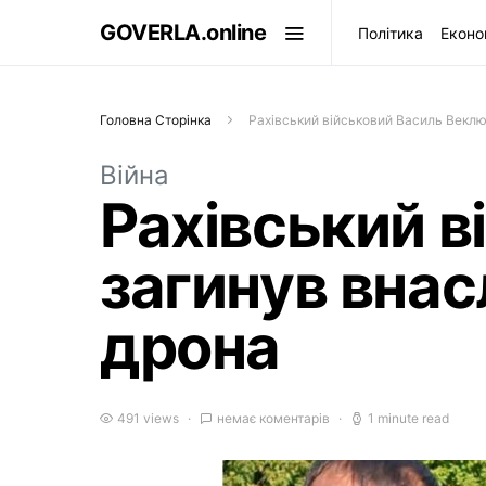
GOVERLA.online
Політика
Еконо
Головна Сторінка
Рахівський військовий Василь Веклю
Війна
Рахівський в
загинув внас
дрона
491 views
немає коментарів
1 minute read