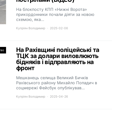
На блокпосту КПП «Нижні Ворота»
прикордонники почали діяти за новою
схемою, яка…
Купріян Володимир
2025-02-06
На Рахівщині поліцейські та
тво
ТЦК за долари виловлюють
бідняків і відправляють на
фронт
Мешканець селища Великий Бичків
Рахівського району Михайло Попадич в
соцмережі Фейсбук опублікував…
Купріян Володимир
2025-04-26