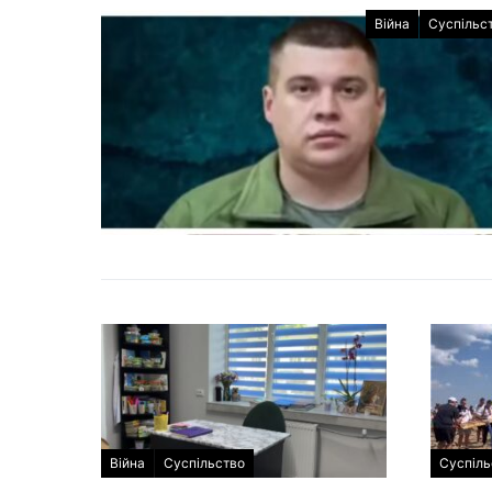
Війна
Суспільс
Війна
Суспільство
Суспіль