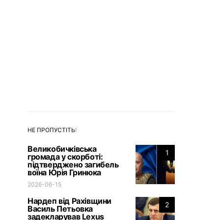
НЕ ПРОПУСТІТЬ:
Великобичківська
1
громада у скорботі:
підтверджено загибель
воїна Юрія Гринюка
2026-06-15
Нардеп від Рахівщини
2
Василь Петьовка
задекларував Lexus