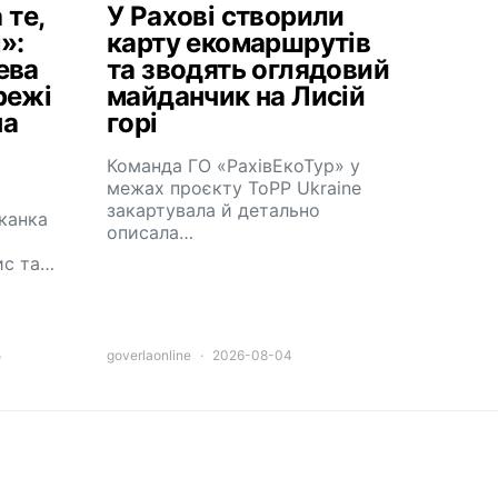
 те,
У Рахові створили
»:
карту екомаршрутів
ева
та зводять оглядовий
режі
майданчик на Лисій
на
горі
Команда ГО «РахівЕкоТур» у
межах проєкту ToPP Ukraine
закартувала й детально
канка
описала…
ис та…
5
goverlaonline
2026-08-04