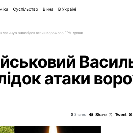
міка
Суспільство
Війна
В Україні
к загинув внаслідок атаки ворожого FPV-дрона
ійськовий Васил
лідок атаки вор
Share
Tweet
0
Shares