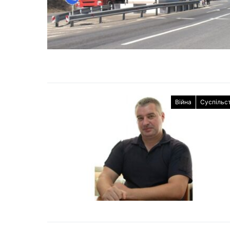
Війна
Суспільс