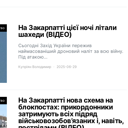
На Закарпатті цієї ночі літали
тво
шахеди (ВІДЕО)
Сьогодні Захід України пережив
наймасованіший дроновий наліт за всю війну.
Під атакою…
Купріян Володимир
2025-06-29
На Закарпатті нова схема на
тво
блокпостах: прикордонники
затримують всіх підряд
військовозобов’язаних і, навіть,
пострілами (ВІДЕО)