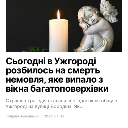
Сьогодні в Ужгороді
розбилось на смерть
немовля, яке випало з
вікна багатоповерхівки
Страшна трагедія сталася сьогодні після обіду в
Ужгороді на вулиці Бородіна. Як…
Купріян Володимир
2024-04-12