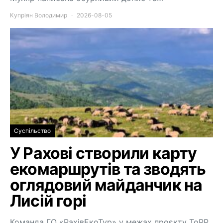
Купріян Володимир
2026-08-05
Суспільство
У Рахові створили карту
екомаршрутів та зводять
оглядовий майданчик на
Лисій горі
Команда ГО «РахівЕкоТур» у межах проєкту ToPP