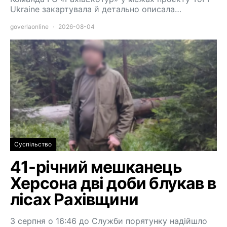
Ukraine закартувала й детально описала…
goverlaonline
2026-08-04
Суспільство
41-річний мешканець
Херсона дві доби блукав в
лісах Рахівщини
3 серпня о 16:46 до Служби порятунку надійшло