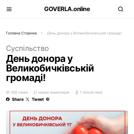
GOVERLA.online
Головна Сторінка
День донора у Великобичківській громаді!
Суспільство
День донора у
Великобичківській
громаді!
268 views
немає коментарів
1 minute read
Share
Tweet