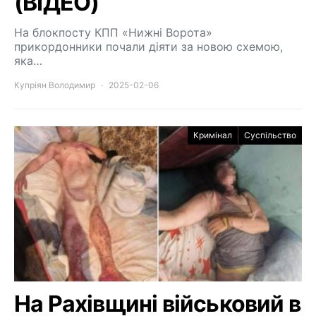
(ВІДЕО)
На блокпосту КПП «Нижні Ворота»
прикордонники почали діяти за новою схемою,
яка…
Купріян Володимир
2025-02-06
Кримінал
Суспільство
На Рахівщині військовий в