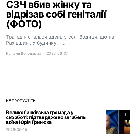
СЗЧ вбив жінку та
відрізав собі геніталії
(ФОТО)
Трагедія сталася вдень у селі Водиця, що на
Рахівщині. У будинку —…
Купріян Володимир
2025-08-07
НЕ ПРОПУСТІТЬ:
Великобичківська громада у
1
скорботі: підтверджено загибель
воїна Юрія Гринюка
2026-06-15