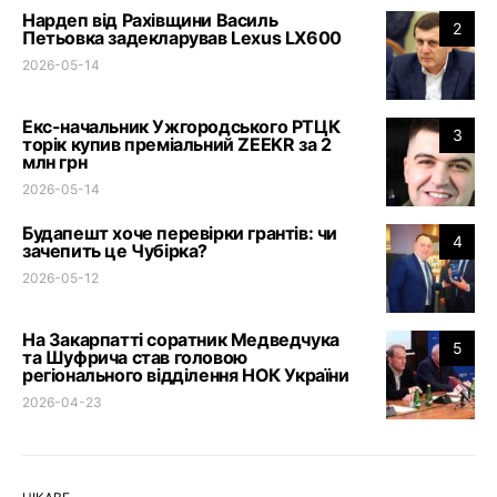
Нардеп від Рахівщини Василь
2
Петьовка задекларував Lexus LX600
2026-05-14
Екс-начальник Ужгородського РТЦК
3
торік купив преміальний ZEEKR за 2
млн грн
2026-05-14
Будапешт хоче перевірки грантів: чи
4
зачепить це Чубірка?
2026-05-12
На Закарпатті соратник Медведчука
5
та Шуфрича став головою
регіонального відділення НОК України
2026-04-23