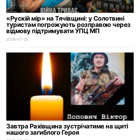
«Рускій мір» на Тячівщині: у Солотвині
туристам погрожують розправою через
відмову підтримувати УПЦ МП
2026-07-25
Завтра Рахівщина зустрічатиме на щиті
нашого загиблого Героя