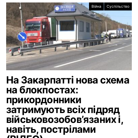
Війна
Суспільство
На Закарпатті нова схема
на блокпостах:
прикордонники
затримують всіх підряд
військовозобов’язаних і,
навіть, пострілами