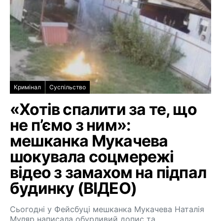
Кримінал
Суспільство
«Хотів спалити за те, що
не п’ємо з ним»:
мешканка Мукачева
шокувала соцмережі
відео з замахом на підпал
будинку (ВІДЕО)
Сьогодні у Фейсбуці мешканка Мукачева Наталія
Муляр написала обурливий допис та…