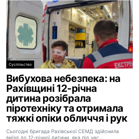
Суспільство
Вибухова небезпека: на
Рахівщині 12-річна
дитина розібрала
піротехніку та отримала
тяжкі опіки обличчя і рук
Сьогодні бригада Рахівської СЕМД здійснила
виїзд до 12-річної дитини, яка під час…