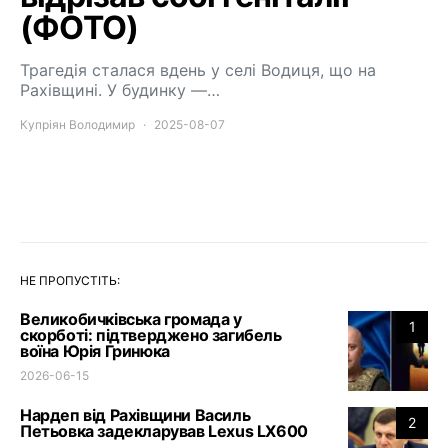
(ФОТО)
Трагедія сталася вдень у селі Водиця, що на
Рахівщині. У будинку —…
Купріян Володимир
2025-08-07
НЕ ПРОПУСТІТЬ:
Великобичківська громада у
1
скорботі: підтверджено загибель
воїна Юрія Гринюка
2026-06-15
Нардеп від Рахівщини Василь
2
Петьовка задекларував Lexus LX600