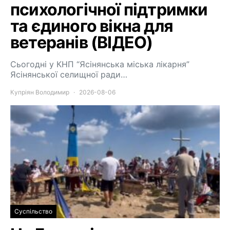
психологічної підтримки
та єдиного вікна для
ветеранів (ВІДЕО)
Сьогодні у КНП “Ясінянська міська лікарня”
Ясінянської селищної ради…
Купріян Володимир
2026-08-06
Суспільство