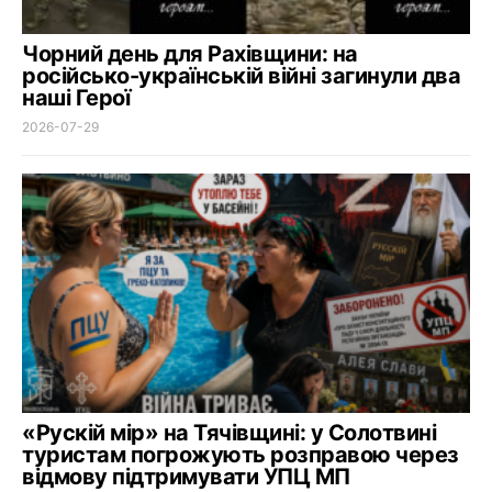
Чорний день для Рахівщини: на
російсько-українській війні загинули два
наші Герої
2026-07-29
«Рускій мір» на Тячівщині: у Солотвині
туристам погрожують розправою через
відмову підтримувати УПЦ МП