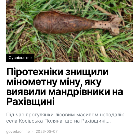
Суспільство
Піротехніки знищили
мінометну міну, яку
виявили мандрівники на
Рахівщині
Під час прогулянки лісовим масивом неподалік
села Косівська Поляна, що на Рахівщині,…
goverlaonline
2026-08-07