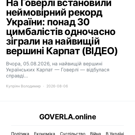
На Говерлі встановили
неймовірний рекорд
України: понад 30
цимбалістів одночасно
зіграли на найвищій
вершині Карпат (ВІДЕО)
Вчора, 05.08.2026, на найвищій вершині
Українських Карпат — Говерлі — відбулася
справді…
Купріян Володимир
2026-08-06
GOVERLA.online
Політика
Економіка
Суспільство
Війна
В Україні