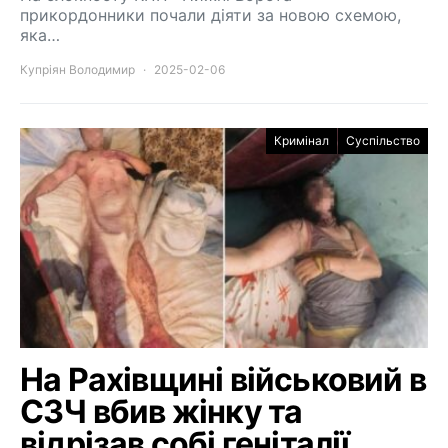
прикордонники почали діяти за новою схемою,
яка…
Купріян Володимир
2025-02-06
Кримінал
Суспільство
На Рахівщині військовий в
СЗЧ вбив жінку та
відрізав собі геніталії