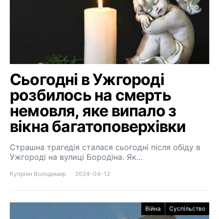
Сьогодні в Ужгороді
розбилось на смерть
немовля, яке випало з
вікна багатоповерхівки
Страшна трагедія сталася сьогодні після обіду в
Ужгороді на вулиці Бородіна. Як…
Купріян Володимир
2024-04-12
Війна
Суспільство