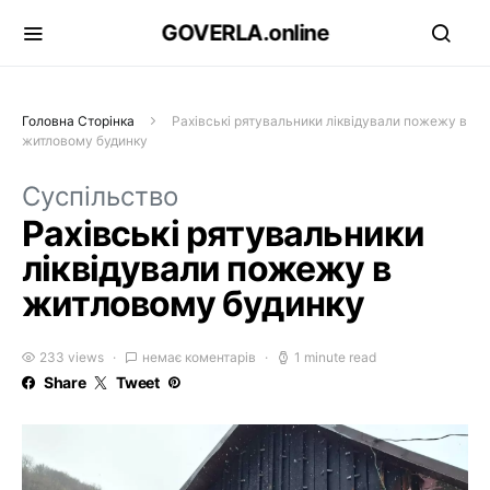
GOVERLA.online
Головна Сторінка
Рахівські рятувальники ліквідували пожежу в
житловому будинку
Суспільство
Рахівські рятувальники
ліквідували пожежу в
житловому будинку
233 views
немає коментарів
1 minute read
Share
Tweet