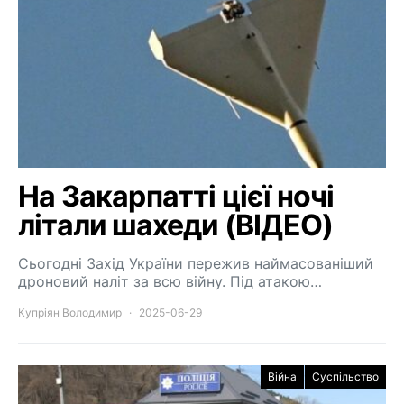
На Закарпатті цієї ночі
літали шахеди (ВІДЕО)
Сьогодні Захід України пережив наймасованіший
дроновий наліт за всю війну. Під атакою…
Купріян Володимир
2025-06-29
Війна
Суспільство