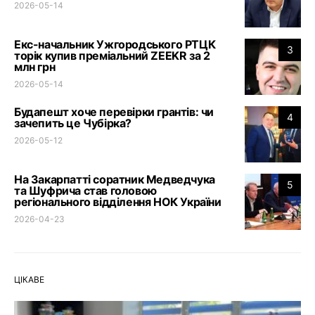
2026-05-14
Екс-начальник Ужгородського РТЦК
3
торік купив преміальний ZEEKR за 2
млн грн
2026-05-14
Будапешт хоче перевірки грантів: чи
4
зачепить це Чубірка?
2026-05-12
На Закарпатті соратник Медведчука
5
та Шуфрича став головою
регіонального відділення НОК України
2026-04-23
ЦІКАВЕ