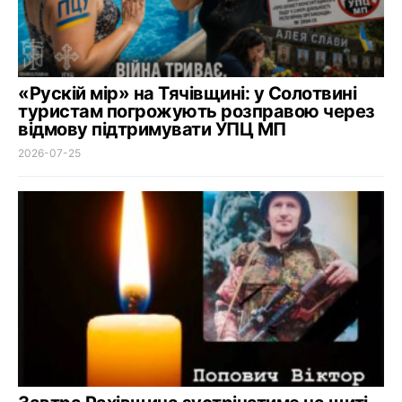
«Рускій мір» на Тячівщині: у Солотвині
туристам погрожують розправою через
відмову підтримувати УПЦ МП
2026-07-25