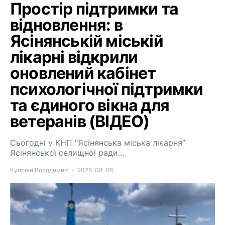
Простір підтримки та
відновлення: в
Ясінянській міській
лікарні відкрили
оновлений кабінет
психологічної підтримки
та єдиного вікна для
ветеранів (ВІДЕО)
Сьогодні у КНП “Ясінянська міська лікарня”
Ясінянської селищної ради…
Купріян Володимир
2026-08-06