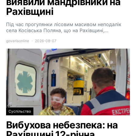
виявили мандрівники на
Рахівщині
Під час прогулянки лісовим масивом неподалік
села Косівська Поляна, що на Рахівщині,…
goverlaonline
2026-08-07
Суспільство
Вибухова небезпека: на
Рахівщині 12-річна