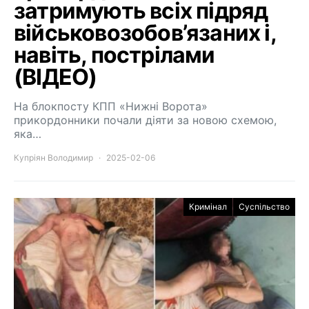
затримують всіх підряд
військовозобов’язаних і,
навіть, пострілами
(ВІДЕО)
На блокпосту КПП «Нижні Ворота»
прикордонники почали діяти за новою схемою,
яка…
Купріян Володимир
2025-02-06
Кримінал
Суспільство