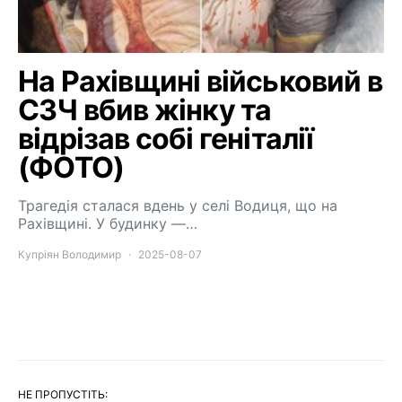
На Рахівщині військовий в
СЗЧ вбив жінку та
відрізав собі геніталії
(ФОТО)
Трагедія сталася вдень у селі Водиця, що на
Рахівщині. У будинку —…
Купріян Володимир
2025-08-07
НЕ ПРОПУСТІТЬ: