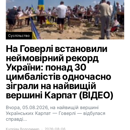
Суспільство
На Говерлі встановили
неймовірний рекорд
України: понад 30
цимбалістів одночасно
зіграли на найвищій
вершині Карпат (ВІДЕО)
Вчора, 05.08.2026, на найвищій вершині
Українських Карпат — Говерлі — відбулася
справді…
Купріян Володимир
2026-08-06