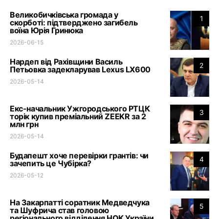
Великобичківська громада у
1
скорботі: підтверджено загибель
воїна Юрія Гринюка
2026-06-15
Нардеп від Рахівщини Василь
2
Петьовка задекларував Lexus LX600
2026-05-14
Екс-начальник Ужгородського РТЦК
3
торік купив преміальний ZEEKR за 2
млн грн
2026-05-14
Будапешт хоче перевірки грантів: чи
4
зачепить це Чубірка?
2026-05-12
На Закарпатті соратник Медведчука
5
та Шуфрича став головою
регіонального відділення НОК України