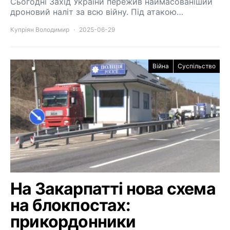
Сьогодні Захід України пережив наймасованіший
дроновий наліт за всю війну. Під атакою…
Купріян Володимир
2025-06-29
Війна
Суспільство
На Закарпатті нова схема
на блокпостах:
прикордонники