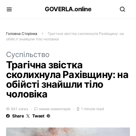
GOVERLA.online
Головна Сторінка
Трагічна звістка сколихнула Рахівщину: на
обійсті знайшли тіло чоловіка
Суспільство
Трагічна звістка
сколихнула Рахівщину: на
обійсті знайшли тіло
чоловіка
941 views
немає коментарів
1 minute read
Share
Tweet