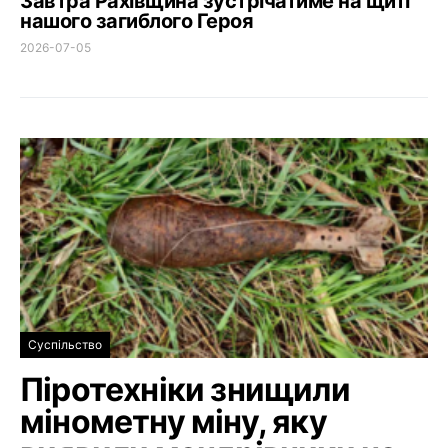
Завтра Рахівщина зустрічатиме на щиті
нашого загиблого Героя
2026-07-05
Суспільство
Піротехніки знищили
мінометну міну, яку