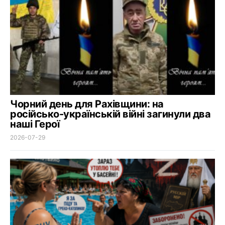
Чорний день для Рахівщини: на
російсько-українській війні загинули два
наші Герої
2026-07-29