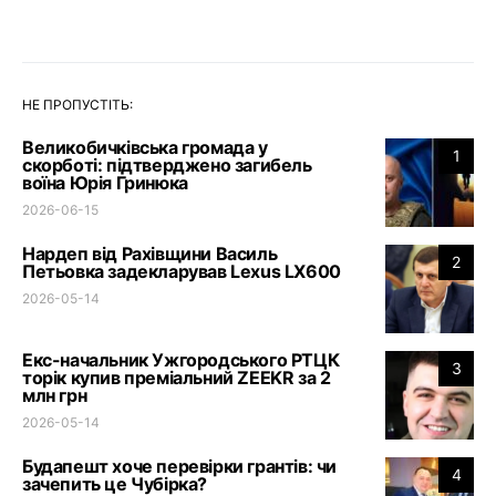
НЕ ПРОПУСТІТЬ:
Великобичківська громада у
1
скорботі: підтверджено загибель
воїна Юрія Гринюка
2026-06-15
Нардеп від Рахівщини Василь
2
Петьовка задекларував Lexus LX600
2026-05-14
Екс-начальник Ужгородського РТЦК
3
торік купив преміальний ZEEKR за 2
млн грн
2026-05-14
Будапешт хоче перевірки грантів: чи
4
зачепить це Чубірка?