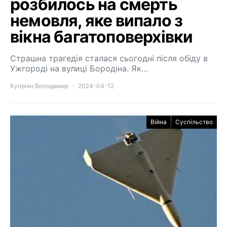
розбилось на смерть
немовля, яке випало з
вікна багатоповерхівки
Страшна трагедія сталася сьогодні після обіду в
Ужгороді на вулиці Бородіна. Як…
Купріян Володимир
2024-04-12
Війна
Суспільство