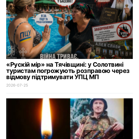
«Рускій мір» на Тячівщині: у Солотвині
туристам погрожують розправою через
відмову підтримувати УПЦ МП
2026-07-25