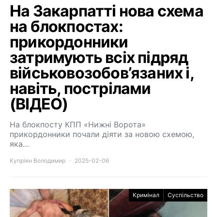
На Закарпатті нова схема
на блокпостах:
прикордонники
затримують всіх підряд
військовозобов’язаних і,
навіть, пострілами
(ВІДЕО)
На блокпосту КПП «Нижні Ворота»
прикордонники почали діяти за новою схемою,
яка…
Купріян Володимир
2025-02-06
Кримінал
Суспільство