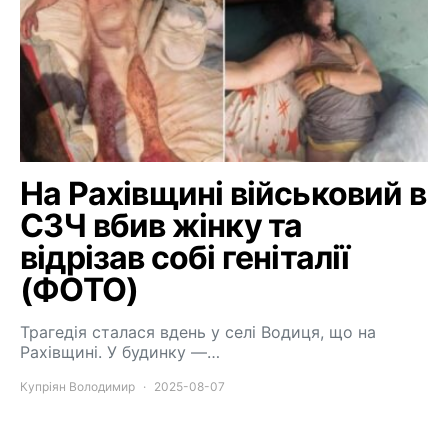
На Рахівщині військовий в
СЗЧ вбив жінку та
відрізав собі геніталії
(ФОТО)
Трагедія сталася вдень у селі Водиця, що на
Рахівщині. У будинку —…
Купріян Володимир
2025-08-07