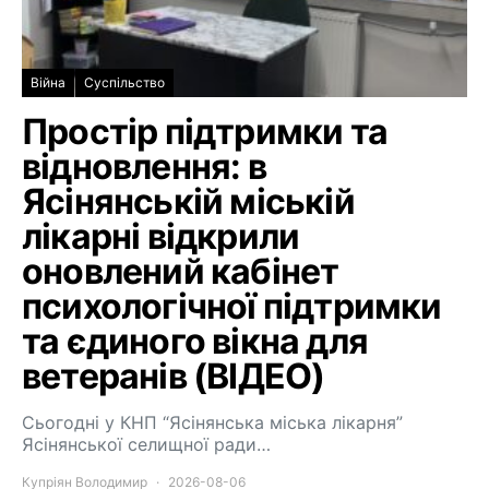
Війна
Суспільство
Простір підтримки та
відновлення: в
Ясінянській міській
лікарні відкрили
оновлений кабінет
психологічної підтримки
та єдиного вікна для
ветеранів (ВІДЕО)
Сьогодні у КНП “Ясінянська міська лікарня”
Ясінянської селищної ради…
Купріян Володимир
2026-08-06