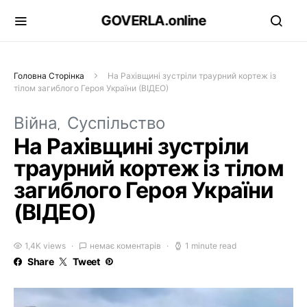
GOVERLA.online
Головна Сторінка
На Рахівщині зустріли траурний кортеж із
тілом загиблого Героя України (ВІДЕО)
Війна
Суспільство
На Рахівщині зустріли
траурний кортеж із тілом
загиблого Героя України
(ВІДЕО)
1,4K views
немає коментарів
1 minute read
Share
Tweet