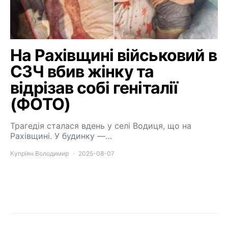
На Рахівщині військовий в
СЗЧ вбив жінку та
відрізав собі геніталії
(ФОТО)
Трагедія сталася вдень у селі Водиця, що на
Рахівщині. У будинку —…
Купріян Володимир
2025-08-07