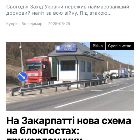
Сьогодні Захід України пережив наймасованіший
дроновий наліт за всю війну. Під атакою…
Купріян Володимир
2025-06-29
Війна
Суспільство
На Закарпатті нова схема
на блокпостах: