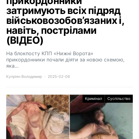
прикордонники
затримують всіх підряд
військовозобов’язаних і,
навіть, пострілами
(ВІДЕО)
На блокпосту КПП «Нижні Ворота»
прикордонники почали діяти за новою схемою,
яка…
Купріян Володимир
2025-02-06
Кримінал
Суспільство