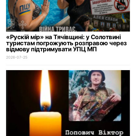
«Рускій мір» на Тячівщині: у Солотвині
туристам погрожують розправою через
відмову підтримувати УПЦ МП
2026-07-25