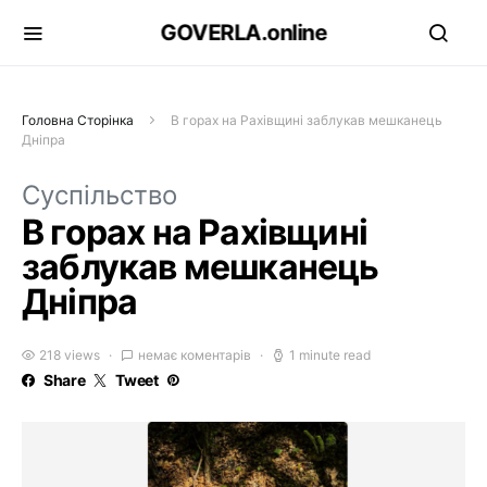
GOVERLA.online
Головна Сторінка
В горах на Рахівщині заблукав мешканець
Дніпра
Суспільство
В горах на Рахівщині
заблукав мешканець
Дніпра
218 views
немає коментарів
1 minute read
Share
Tweet