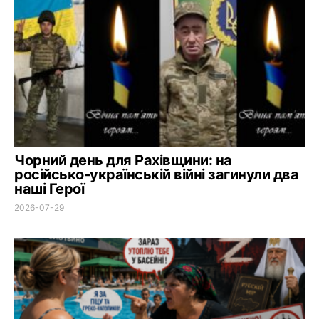
Чорний день для Рахівщини: на
російсько-українській війні загинули два
наші Герої
2026-07-29