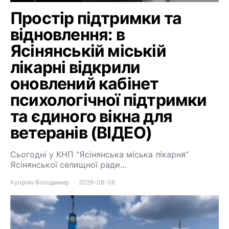
Простір підтримки та
відновлення: в
Ясінянській міській
лікарні відкрили
оновлений кабінет
психологічної підтримки
та єдиного вікна для
ветеранів (ВІДЕО)
Сьогодні у КНП “Ясінянська міська лікарня”
Ясінянської селищної ради…
Купріян Володимир
2026-08-06