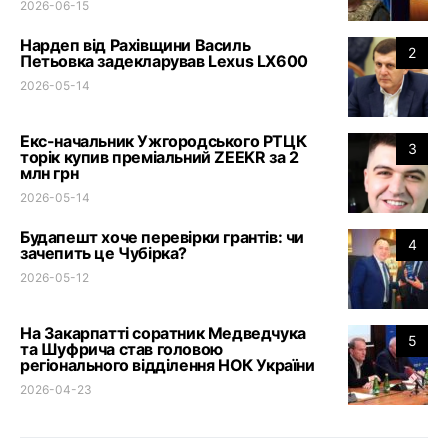
2026-06-15
Нардеп від Рахівщини Василь
2
Петьовка задекларував Lexus LX600
2026-05-14
Екс-начальник Ужгородського РТЦК
3
торік купив преміальний ZEEKR за 2
млн грн
2026-05-14
Будапешт хоче перевірки грантів: чи
4
зачепить це Чубірка?
2026-05-12
На Закарпатті соратник Медведчука
5
та Шуфрича став головою
регіонального відділення НОК України
2026-04-23