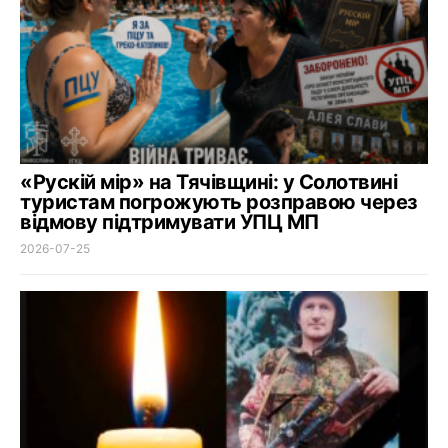
«Рускій мір» на Тячівщині: у Солотвині
туристам погрожують розправою через
відмову підтримувати УПЦ МП
2026-07-25