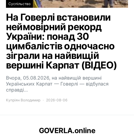
Суспільство
На Говерлі встановили
неймовірний рекорд
України: понад 30
цимбалістів одночасно
зіграли на найвищій
вершині Карпат (ВІДЕО)
Вчора, 05.08.2026, на найвищій вершині
Українських Карпат — Говерлі — відбулася
справді…
Купріян Володимир
2026-08-06
GOVERLA.online