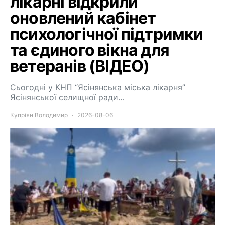
лікарні відкрили
оновлений кабінет
психологічної підтримки
та єдиного вікна для
ветеранів (ВІДЕО)
Сьогодні у КНП “Ясінянська міська лікарня”
Ясінянської селищної ради…
Купріян Володимир
2026-08-06