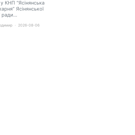
 у КНП “Ясінянська
карня” Ясінянської
ї ради…
лодимир
2026-08-06