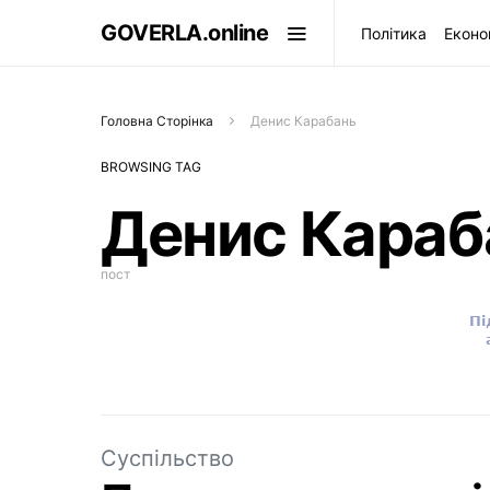
GOVERLA.online
Політика
Еконо
Головна Сторінка
Денис Карабань
BROWSING TAG
Денис Караб
пост
Суспільство