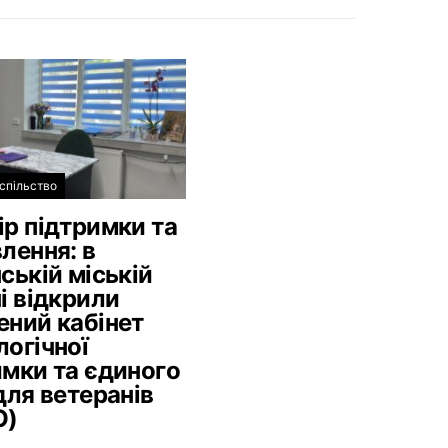
спільство
ір підтримки та
лення: в
ській міській
і відкрили
ений кабінет
логічної
имки та єдиного
для ветеранів
О)