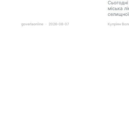
Сьогодні
міська лі
селищно
goverlaonline
2026-08-07
Купріян Во