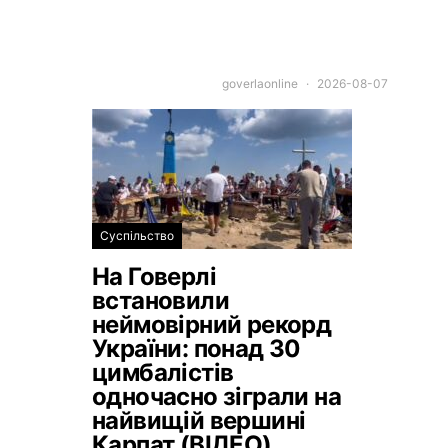
goverlaonline
2026-08-07
Суспільство
На Говерлі
встановили
неймовірний рекорд
України: понад 30
цимбалістів
одночасно зіграли на
найвищій вершині
Карпат (ВІДЕО)