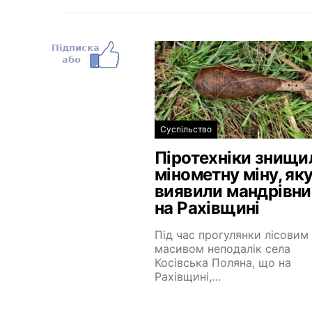
Суспільство
Піротехніки знищи
мінометну міну, як
виявили мандрівн
на Рахівщині
Під час прогулянки лісовим
масивом неподалік села
Косівська Поляна, що на
Рахівщині,…