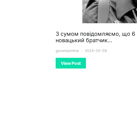
З сумом повідомляємо, що 6 т
новацький братчик…
goverlaonline
2024-05-08
View Post