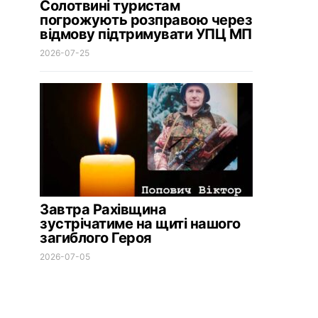
Солотвині туристам
погрожують розправою через
відмову підтримувати УПЦ МП
2026-07-25
Завтра Рахівщина
зустрічатиме на щиті нашого
загиблого Героя
2026-07-05