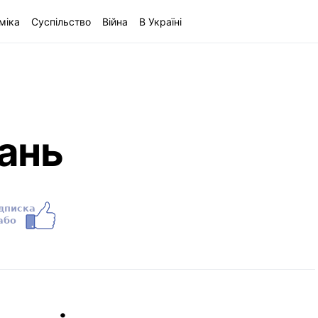
міка
Суспільство
Війна
В Україні
ань