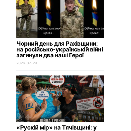
Чорний день для Рахівщини:
на російсько-українській війні
загинули два наші Герої
2026-07-29
«Рускій мір» на Тячівщині: у