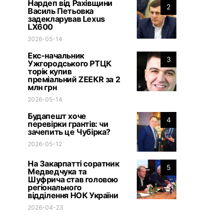
Нардеп від Рахівщини
2
Василь Петьовка
задекларував Lexus
LX600
2026-05-14
Екс-начальник
3
Ужгородського РТЦК
торік купив
преміальний ZEEKR за 2
млн грн
2026-05-14
Будапешт хоче
4
перевірки грантів: чи
зачепить це Чубірка?
2026-05-12
На Закарпатті соратник
5
Медведчука та
Шуфрича став головою
регіонального
відділення НОК України
2026-04-23