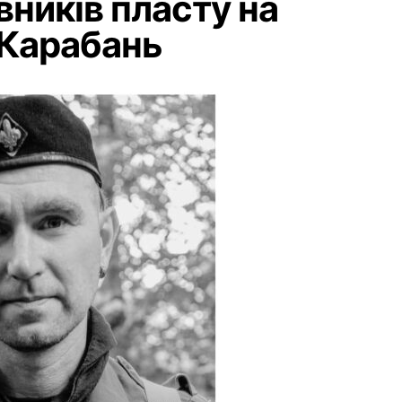
вників пласту на
 Карабань