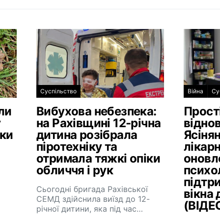
Суспільство
Війна
Су
ли
Вибухова небезпека:
Прост
у
на Рахівщині 12-річна
віднов
ики
дитина розібрала
Ясінян
піротехніку та
лікарн
отримала тяжкі опіки
оновл
обличчя і рук
психо
підтр
Сьогодні бригада Рахівської
вікна 
СЕМД здійснила виїзд до 12-
(ВІДЕ
річної дитини, яка під час…