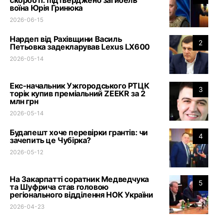
воїна Юрія Гринюка
2026-06-15
Нардеп від Рахівщини Василь
2
Петьовка задекларував Lexus LX600
2026-05-14
Екс-начальник Ужгородського РТЦК
3
торік купив преміальний ZEEKR за 2
млн грн
2026-05-14
Будапешт хоче перевірки грантів: чи
4
зачепить це Чубірка?
2026-05-12
На Закарпатті соратник Медведчука
5
та Шуфрича став головою
регіонального відділення НОК України
2026-04-23