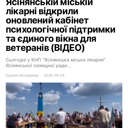
Ясінянській міській
лікарні відкрили
оновлений кабінет
психологічної підтримки
та єдиного вікна для
ветеранів (ВІДЕО)
Сьогодні у КНП “Ясінянська міська лікарня”
Ясінянської селищної ради…
Купріян Володимир
2026-08-06