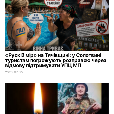
«Рускій мір» на Тячівщині: у Солотвині
туристам погрожують розправою через
відмову підтримувати УПЦ МП
2026-07-25