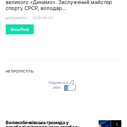
великого «Динамо». Заслужений майстер
спорту СРСР, володар…
goverlaonline
2026-06-03
View Post
НЕ ПРОПУСТІТЬ:
Великобичківська громада у
1
скорботі: підтверджено загибель