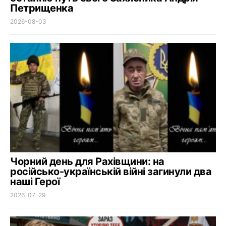
Петрищенка
2026-08-03
Чорний день для Рахівщини: на
російсько-українській війні загинули два
наші Герої
2026-07-29