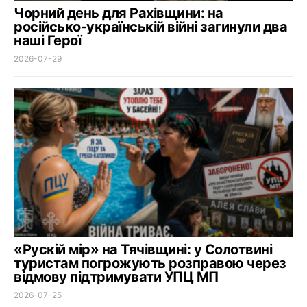
Чорний день для Рахівщини: на
російсько-українській війні загинули два
наші Герої
2026-07-29
«Рускій мір» на Тячівщині: у Солотвині
туристам погрожують розправою через
відмову підтримувати УПЦ МП
2026-07-25