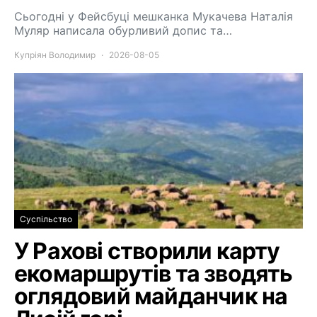
Сьогодні у Фейсбуці мешканка Мукачева Наталія
Муляр написала обурливий допис та…
Купріян Володимир
2026-08-05
Суспільство
У Рахові створили карту
екомаршрутів та зводять
оглядовий майданчик на