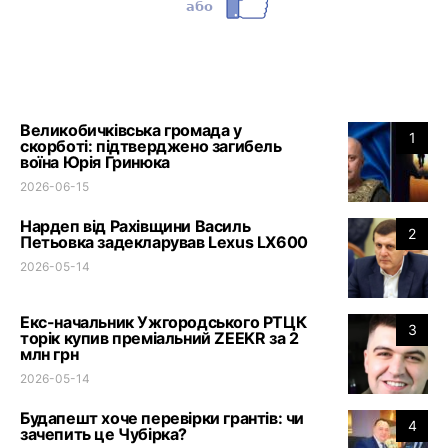
Великобичківська громада у
1
скорботі: підтверджено загибель
воїна Юрія Гринюка
2026-06-15
Нардеп від Рахівщини Василь
2
Петьовка задекларував Lexus LX600
2026-05-14
Екс-начальник Ужгородського РТЦК
3
торік купив преміальний ZEEKR за 2
млн грн
2026-05-14
Будапешт хоче перевірки грантів: чи
4
зачепить це Чубірка?