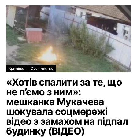
Кримінал
Суспільство
«Хотів спалити за те, що
не п’ємо з ним»:
мешканка Мукачева
шокувала соцмережі
відео з замахом на підпал
будинку (ВІДЕО)