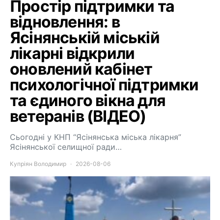
Простір підтримки та
відновлення: в
Ясінянській міській
лікарні відкрили
оновлений кабінет
психологічної підтримки
та єдиного вікна для
ветеранів (ВІДЕО)
Сьогодні у КНП “Ясінянська міська лікарня”
Ясінянської селищної ради…
Купріян Володимир
2026-08-06