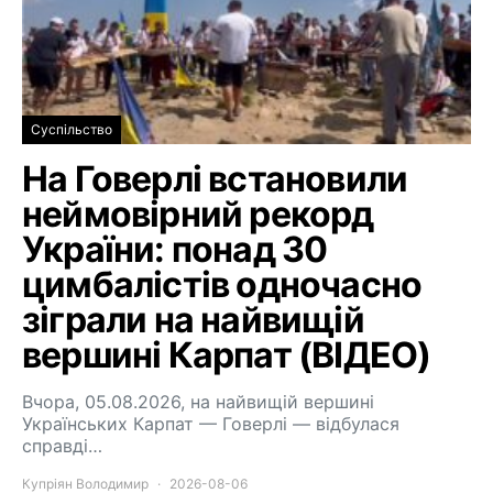
Суспільство
На Говерлі встановили
неймовірний рекорд
України: понад 30
цимбалістів одночасно
зіграли на найвищій
вершині Карпат (ВІДЕО)
Вчора, 05.08.2026, на найвищій вершині
Українських Карпат — Говерлі — відбулася
справді…
Купріян Володимир
2026-08-06