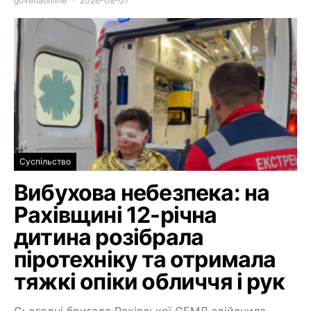
goverlaonline
2026-08-07
Суспільство
Вибухова небезпека: на
Рахівщині 12-річна
дитина розібрала
піротехніку та отримала
тяжкі опіки обличчя і рук
Сьогодні бригада Рахівської СЕМД здійснила