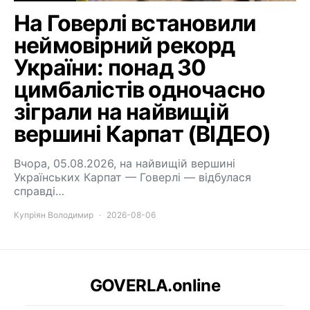
На Говерлі встановили
неймовірний рекорд
України: понад 30
цимбалістів одночасно
зіграли на найвищій
вершині Карпат (ВІДЕО)
Вчора, 05.08.2026, на найвищій вершині
Українських Карпат — Говерлі — відбулася
справді…
Купріян Володимир
2026-08-06
GOVERLA.online