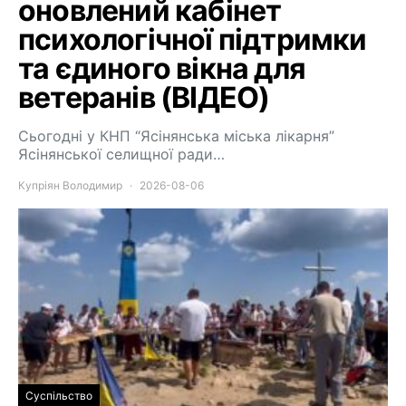
оновлений кабінет
психологічної підтримки
та єдиного вікна для
ветеранів (ВІДЕО)
Сьогодні у КНП “Ясінянська міська лікарня”
Ясінянської селищної ради…
Купріян Володимир
2026-08-06
Суспільство