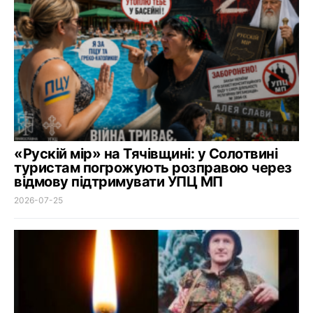
«Рускій мір» на Тячівщині: у Солотвині
туристам погрожують розправою через
відмову підтримувати УПЦ МП
2026-07-25