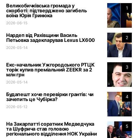
Великобичківська громада у
1
скорботі: підтверджено загибель
воїна Юрія Гринюка
2026-06-15
Нардеп від Рахівщини Василь
2
Петьовка задекларував Lexus LX600
2026-05-14
Екс-начальник Ужгородського РТЦК
3
торік купив преміальний ZEEKR за 2
млн грн
2026-05-14
Будапешт хоче перевірки грантів: чи
4
зачепить це Чубірка?
2026-05-12
На Закарпатті соратник Медведчука
5
та Шуфрича став головою
регіонального відділення НОК України