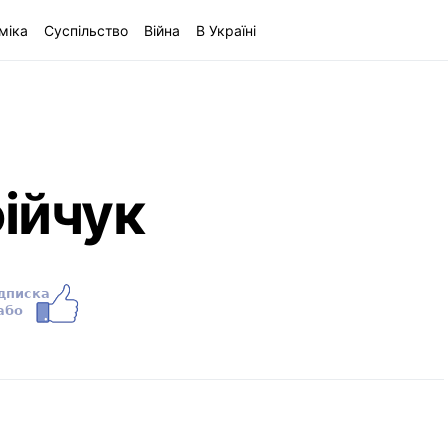
міка
Суспільство
Війна
В Україні
ійчук