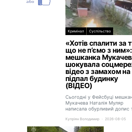
Кримінал
Суспільство
«Хотів спалити за т
що не п’ємо з ним»:
мешканка Мукачев
шокувала соцмере
відео з замахом на
підпал будинку
(ВІДЕО)
Сьогодні у Фейсбуці мешка
Мукачева Наталія Муляр
написала обурливий допис 
Купріян Володимир
2026-08-05