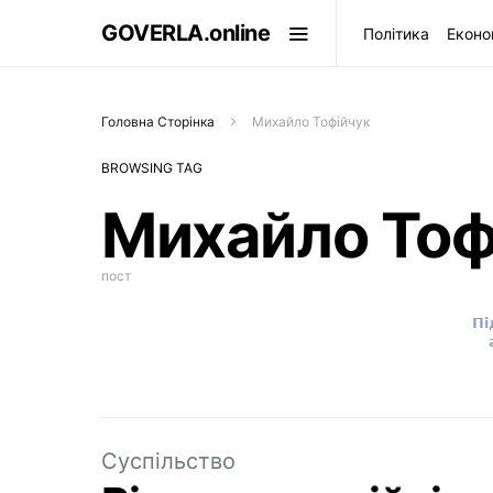
GOVERLA.online
Політика
Еконо
Головна Сторінка
Михайло Тофійчук
BROWSING TAG
Михайло Тоф
пост
Суспільство