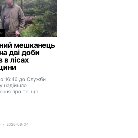
во
чний мешканець
на дві доби
 в лісах
щини
 о 16:46 до Служби
у надійшло
ення про те, що…
e
2026-08-04