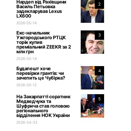
Нардеп від Рахівщини
2
Василь Петьовка
задекларував Lexus
LX600
2026-05-14
Екс-начальник
3
Ужгородського РТЦК
торік купив
преміальний ZEEKR за 2
млн грн
2026-05-14
Будапешт хоче
4
перевірки грантів: чи
зачепить це Чубірка?
2026-05-12
На Закарпатті соратник
5
Медведчука та
Шуфрича став головою
регіонального
відділення НОК України
2026-04-23