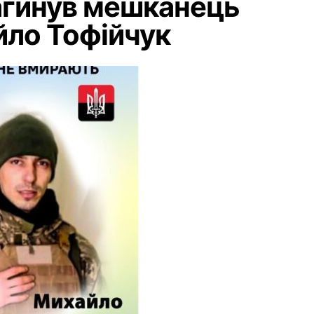
 загинув мешканець
йло Тофійчук