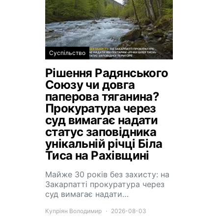
Суспільство
Рішення Радянського
Союзу чи довга
паперова тяганина?
Прокуратура через
суд вимагає надати
статус заповідника
унікальній річці Біла
Тиса на Рахівщині
Майже 30 років без захисту: на
Закарпатті прокуратура через
суд вимагає надати…
Купріян Володимир
2026-08-03