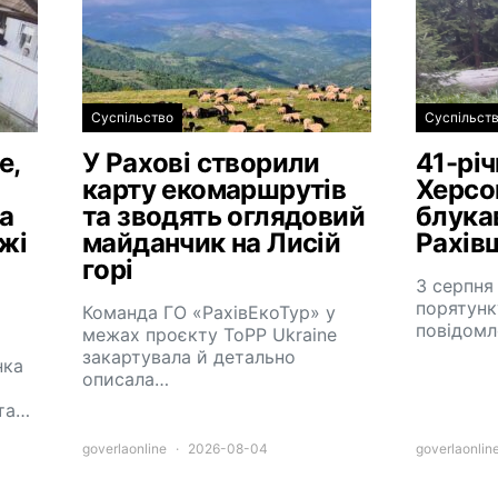
Суспільство
Суспільст
е,
У Рахові створили
41-рі
карту екомаршрутів
Херсо
а
та зводять оглядовий
блукав
жі
майданчик на Лисій
Рахів
горі
3 серпня
порятунк
Команда ГО «РахівЕкоТур» у
повідомл
межах проєкту ToPP Ukraine
закартувала й детально
нка
описала…
та…
goverlaonline
2026-08-04
goverlaonlin