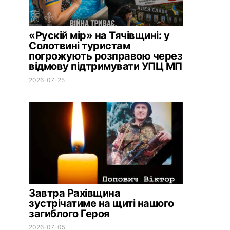
«Рускій мір» на Тячівщині: у
Солотвині туристам
погрожують розправою через
відмову підтримувати УПЦ МП
2026-07-25
Завтра Рахівщина
зустрічатиме на щиті нашого
загиблого Героя
2026-07-05