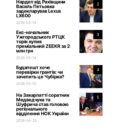
Нардеп від Рахівщини
2
Василь Петьовка
задекларував Lexus
LX600
2026-05-14
Екс-начальник
3
Ужгородського РТЦК
торік купив
преміальний ZEEKR за 2
млн грн
2026-05-14
Будапешт хоче
4
перевірки грантів: чи
зачепить це Чубірка?
2026-05-12
На Закарпатті соратник
5
Медведчука та
Шуфрича став головою
регіонального
відділення НОК України
2026-04-23