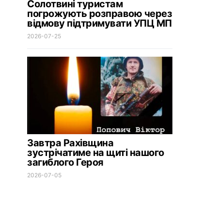
Солотвині туристам
погрожують розправою через
відмову підтримувати УПЦ МП
2026-07-25
Завтра Рахівщина
зустрічатиме на щиті нашого
загиблого Героя
2026-07-05