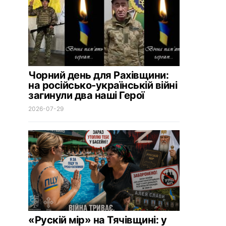
Чорний день для Рахівщини:
на російсько-українській війні
загинули два наші Герої
2026-07-29
«Рускій мір» на Тячівщині: у