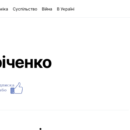
міка
Суспільство
Війна
В Україні
іченко