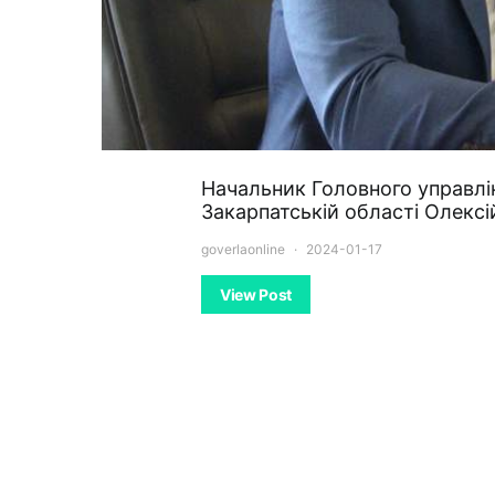
Начальник Головного управлі
Закарпатській області Олексі
goverlaonline
2024-01-17
View Post