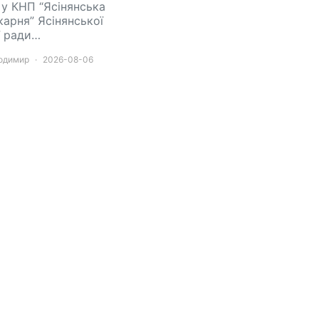
 у КНП “Ясінянська
карня” Ясінянської
ї ради…
лодимир
2026-08-06