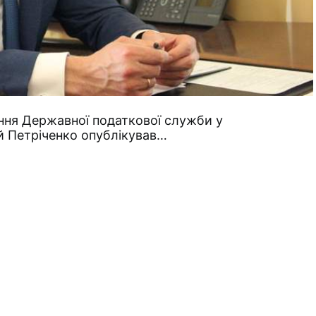
ння Державної податкової служби у
й Петріченко опублікував…