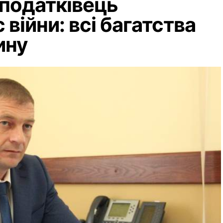
 податківець
 війни: всі багатства
ину