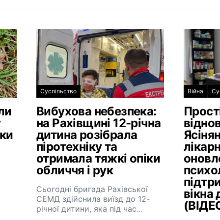
Суспільство
Війна
Су
ли
Вибухова небезпека:
Прост
у
на Рахівщині 12-річна
віднов
ики
дитина розібрала
Ясінян
піротехніку та
лікарн
отримала тяжкі опіки
оновл
обличчя і рук
психо
підтр
Сьогодні бригада Рахівської
вікна 
СЕМД здійснила виїзд до 12-
(ВІДЕ
річної дитини, яка під час…