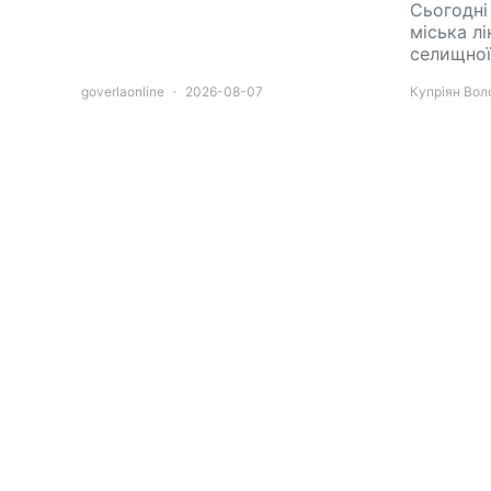
Сьогодні
міська лі
селищно
goverlaonline
2026-08-07
Купріян Во