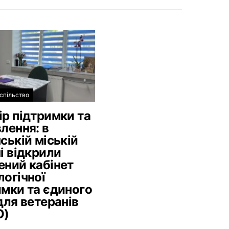
спільство
ір підтримки та
лення: в
ській міській
і відкрили
ений кабінет
логічної
имки та єдиного
для ветеранів
О)