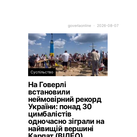
goverlaonline
2026-08-07
Суспільство
На Говерлі
встановили
неймовірний рекорд
України: понад 30
цимбалістів
одночасно зіграли на
найвищій вершині
Карпат (ВІДЕО)