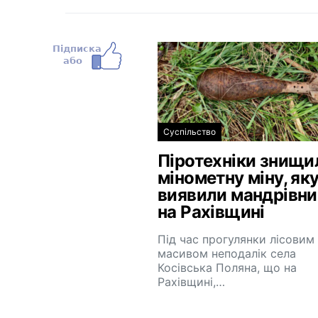
Суспільство
Піротехніки знищи
мінометну міну, як
виявили мандрівн
на Рахівщині
Під час прогулянки лісовим
масивом неподалік села
Косівська Поляна, що на
Рахівщині,…