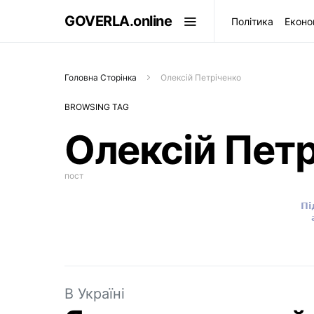
GOVERLA.online
Політика
Еконо
Головна Сторінка
Олексій Петріченко
BROWSING TAG
Олексій Петр
пост
В Україні