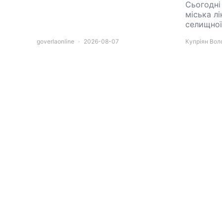
Сьогодні
міська лі
селищно
goverlaonline
2026-08-07
Купріян Во