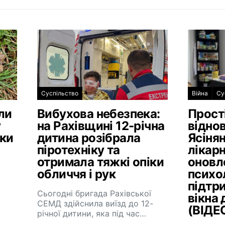
Суспільство
Війна
Су
ли
Вибухова небезпека:
Прост
у
на Рахівщині 12-річна
віднов
ики
дитина розібрала
Ясінян
піротехніку та
лікарн
отримала тяжкі опіки
оновл
обличчя і рук
психо
підтр
Сьогодні бригада Рахівської
вікна 
СЕМД здійснила виїзд до 12-
(ВІДЕ
річної дитини, яка під час…