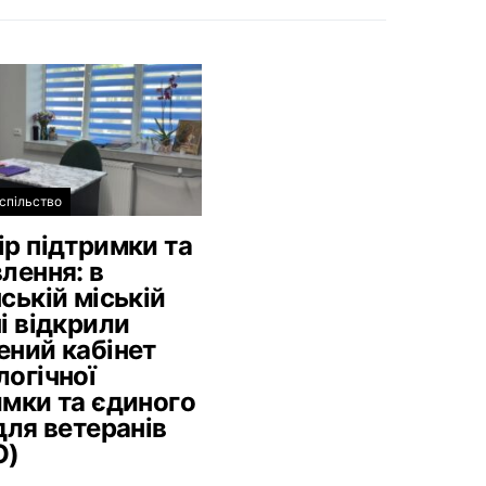
спільство
ір підтримки та
лення: в
ській міській
і відкрили
ений кабінет
логічної
имки та єдиного
для ветеранів
О)