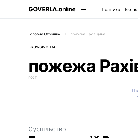
GOVERLA.online
Політика
Еконо
Головна Сторінка
пожежа Рахівщина
BROWSING TAG
пожежа Рах
пост
Суспільство