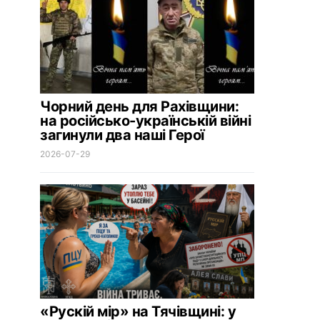
Чорний день для Рахівщини:
на російсько-українській війні
загинули два наші Герої
2026-07-29
«Рускій мір» на Тячівщині: у