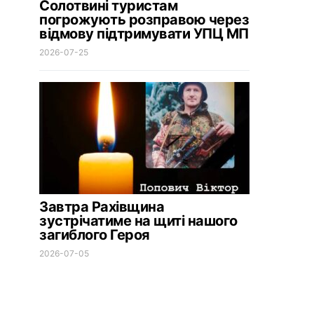
Солотвині туристам
погрожують розправою через
відмову підтримувати УПЦ МП
2026-07-25
Завтра Рахівщина
зустрічатиме на щиті нашого
загиблого Героя
2026-07-05