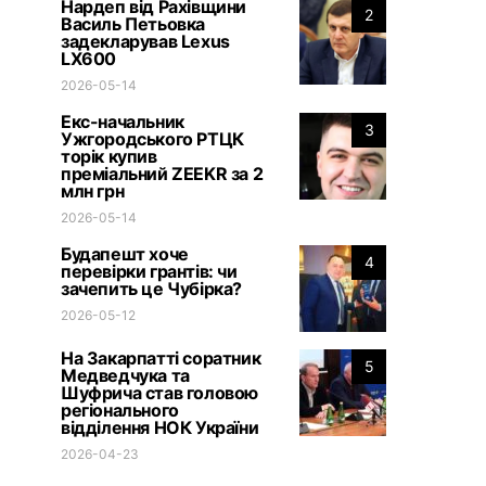
Нардеп від Рахівщини
2
Василь Петьовка
задекларував Lexus
LX600
2026-05-14
Екс-начальник
3
Ужгородського РТЦК
торік купив
преміальний ZEEKR за 2
млн грн
2026-05-14
Будапешт хоче
4
перевірки грантів: чи
зачепить це Чубірка?
2026-05-12
На Закарпатті соратник
5
Медведчука та
Шуфрича став головою
регіонального
відділення НОК України
2026-04-23