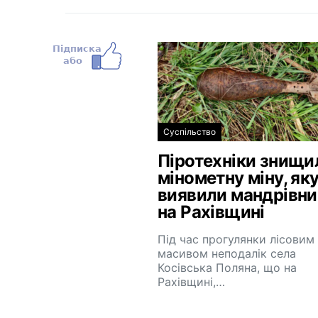
Суспільство
Піротехніки знищи
мінометну міну, як
виявили мандрівн
на Рахівщині
Під час прогулянки лісовим
масивом неподалік села
Косівська Поляна, що на
Рахівщині,…