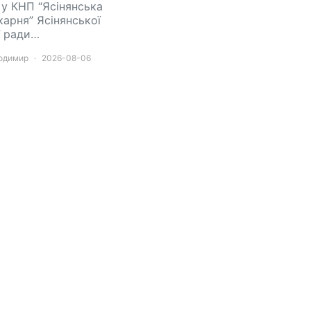
 у КНП “Ясінянська
карня” Ясінянської
ї ради…
лодимир
2026-08-06