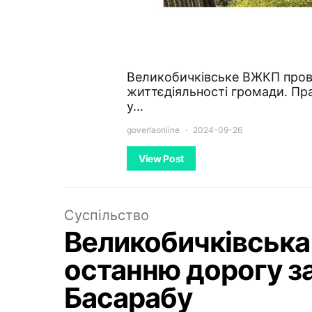
Великобичківське ВЖКП пров
життєдіяльності громади. Пр
у…
goverlaonline
2024-09-26
View Post
Суспільство
Великобичківська
останню дорогу за
Басарабу