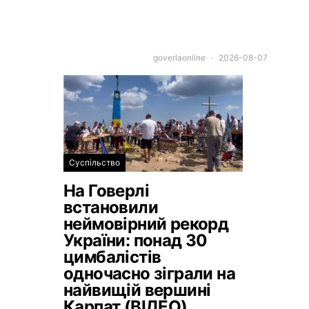
goverlaonline
2026-08-07
Суспільство
На Говерлі
встановили
неймовірний рекорд
України: понад 30
цимбалістів
одночасно зіграли на
найвищій вершині
Карпат (ВІДЕО)