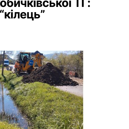
обичківської ТГ:
“кілець”